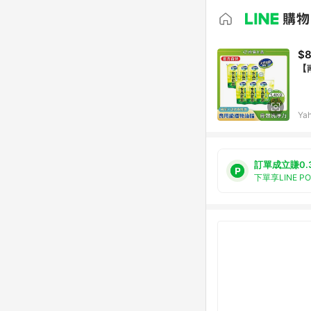
$
【
Ya
訂單成立賺0.
下單享LINE P