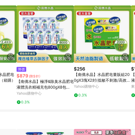
$256
$
降價
水晶肥皂
【南僑水晶】水晶肥皂量販組20
【
$879
(降$81)
瓶（箱購）
0gX3塊X2封(低敏不刺激/高效洗
液
【南僑水晶】極淨&除臭水晶肥皂
淨/去汙力強/友善環境)
Yahoo購物中心
東
液體洗衣精補充包800gX8包
（箱購）
Yahoo購物中心
0.3%
0.3%