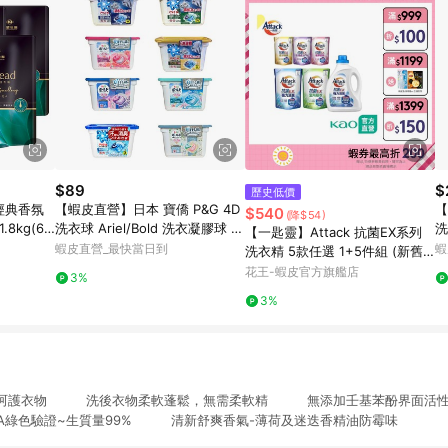
$89
$
歷史低價
d經典香氛
【蝦皮直營】日本 寶僑 P&G 4D
【
$540
(降$54)
8kg(6
洗衣球 Ariel/Bold 洗衣凝膠球 盒
洗
【一匙靈】Attack 抗菌EX系列
裝 2026款
充
蝦皮直營_最快當日到
蝦
洗衣精 5款任選 1+5件組 (新舊
包裝混出) │花王旗艦館
花王-蝦皮官方旗艦店
3%
3%
和呵護衣物 洗後衣物柔軟蓬鬆，無需柔軟精 無添加壬基苯酚界面
綠色驗證~生質量99% 清新舒爽香氣-薄荷及迷迭香精油防霉味