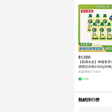
$1,350
【南僑水晶】檸檬香茅
液體洗衣精2400gX6
東森購物 ETMall
0.5%
熱銷排行榜