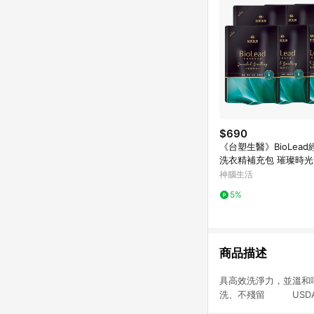
$690
《台塑生醫》BioLea
洗衣精補充包 璀璨時光1.
包入)
神腦生活
5%
商品描述
具高效洗淨力，並溫
洗、不殘留 USDA