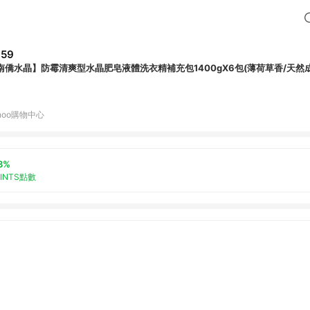
859
南僑水晶】防霉清爽型水晶肥皂液體洗衣精補充包1400gX6包(薄荷草香/天然成
hoo購物中心
3%
OINTS點數