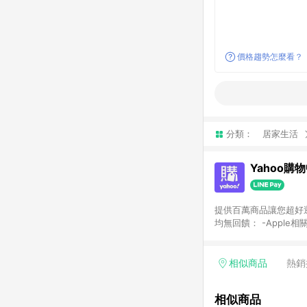
價格趨勢怎麼看？
分類：
居家生活
Yahoo購
提供百萬商品讓您超好逛，15
均無回饋： -Apple相
塊) [2023/2/10起適用] -電玩/遊戲/相機/單眼/鏡頭/拍立得 [2024/6/1起適用] -內接硬碟、外接硬碟、主機板/顯示卡
[2026/5/18起適用
Yahoo超贈點回饋者
相似商品
熱銷
單回饋金額將扣除運費/
格： 如有相關事證認
相似商品