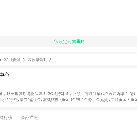
設定到價通知
家用清潔
衣物清潔用品
物中心
天鑑賞期購物保障！ 3C及特殊商品回饋，請以訂單成立通知為準 1. 請注意以下品類商品
關商品/手機/票券/儲值金/虛擬點數 -黃金 (金幣 / 金條 / 金元寶 /立體黃金 / 
] 2. 以下訂單將不符合導購資格，亦不得使用點數紅包： - 點擊Yahoo奇摩APP
 - 購物中心商店之商品：商品賣場中有標示「商店」及顯示商店名稱者(指定活動店家
排行榜
商品描述
購物金/超贈點/福利金/紅利折抵/折價券等虛擬貨幣折抵 4. 大宗採購或批發
定您為大宗採購、批發轉賣而非最終消費使用者，相關認定以Yahoo購物中心之