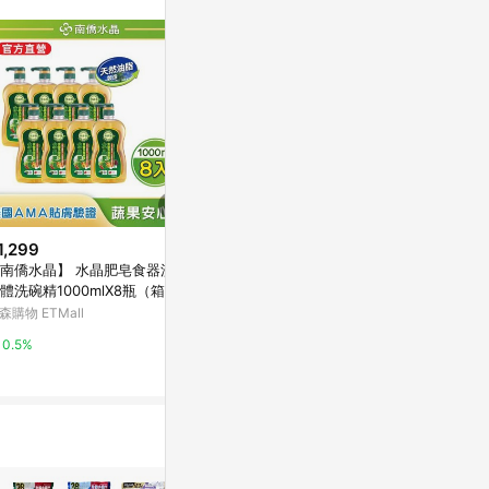
1,299
$999
$859
南僑水晶】 水晶肥皂食器洗滌
【南僑水晶】水晶肥皂食器洗滌
【南僑水晶】
體洗碗精1000mlX8瓶（箱購）
液體洗碗精 800ml x 6入
皂液體洗衣精補
(薄荷草香/天
森購物 ETMall
東森購物 ETMall
Yahoo購物中
香)
0.5%
0.5%
0.3%