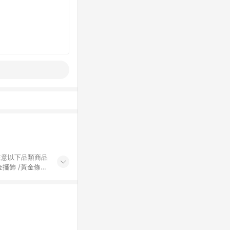
黃金擺飾 /黃金條
的購回饋活動享
除外) 3. 訂
轉賣不具回饋資
認定為準