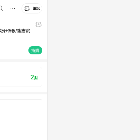
筆記
分/低敏/迷迭香)
搶購
2
點