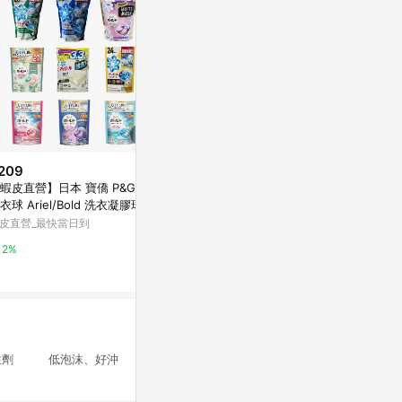
209
限時加碼
蝦皮直營】日本 寶僑 P&G 4D
$129
$68
(雙重省$
衣球 Ariel/Bold 洗衣凝膠球 補
白帥帥超淨亮洗
臺灣出貨12H🌈黑色衣物增黑洗
包
皮直營_最快當日到
衣片衣服固色修復免褪色高級還
屈臣氏Watson
原劑鮮亮增黑片
蝦皮購物
2%
2%
4%
活性劑 低泡沫、好沖