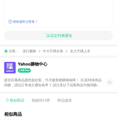
價格趨勢怎麼看？
設定到價通知
分類：
流行服飾
中大尺碼女裝
女大尺碼上衣
Yahoo購物中心
提供百萬商品讓您超好逛，15天鑑賞期購物保障！ 3C及特殊商品
回饋，請以訂單成立通知為準 1. 請注意以下品類商品均無回饋：
-Apple相關商品/手機/票券/儲值金/虛擬點數 -黃金 (金幣 / 金條
/ 金元寶 /立體黃金 / 黃金擺飾 /黃金條塊) [2023/2/10起適用] -
電玩/遊戲/相機/單眼/鏡頭/拍立得 [2024/6/1起適用] -內接硬
相似商品
熱銷排行榜
商品描述
碟、外接硬碟、主機板/顯示卡[2026/5/18起適用] 2. 以下訂單將
不符合導購資格，亦不得使用點數紅包： - 點擊Yahoo奇摩APP
相似商品
的購回饋活動享Yahoo超贈點回饋者 - 購物中心商店之商品：商