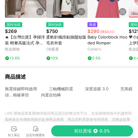
限時加碼
限時加碼
降價
限時
$269
$750
$290
$12
(降$420)
🔥【台灣出貨】孕婦洋
柔軟針織排釦抽鬚短版
Baby Colorblock Hoo
🧡
裝 輕奢高級法式 孕婦
毛衣外套
ded Romper
上伊
連衣裙 夏季新款 氣質
15
蝦皮購物
OB嚴選
Carter's
蝦皮
修身 潮媽遮肉 精緻針
瓶挂
13.6%
10%
0.5%
4.
織長裙 修身孕婦長裙
物
無袖薄款裙
商品描述
無需按鍵即時啟用 三軸機械防震 深度追蹤 3.0 完美鏡
頭，精確掌控 內置自拍棒
LINE 購物是匯集購物情報與商品資訊的整合性平台，並依購物情報中的趨勢與
風格做合作網路商家的延伸商品推薦，商品資料更新會有時間差，請務必點擊
商品至各合作網路商家，確認現售價與購物條件，一切資訊以合作廠商網頁為
前往賣場
0.3%
準。
加入筆記
設定到價通知