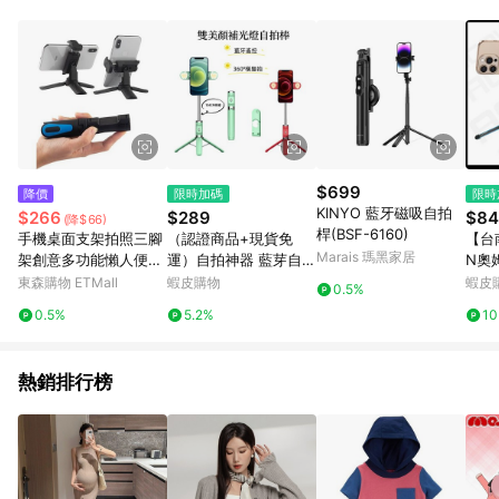
品賣場中有標示「商店」及顯示商店名稱者(指定活動店家除外)
3. 訂單回饋金額將扣除運費/購物金/超贈點/福利金/紅利折抵/折
價券等虛擬貨幣折抵 4. 大宗採購或批發轉賣不具回饋資格： 如
有相關事證認定您為大宗採購、批發轉賣而非最終消費使用者，
相關認定以Yahoo購物中心之認定為準
$699
降價
限時加碼
限時
KINYO 藍牙磁吸自拍
$266
$289
$84
(降$66)
桿(BSF-6160)
手機桌面支架拍照三腳
（認證商品+現貨免
【台
Marais 瑪黑家居
架創意多功能懶人便攜
運）自拍神器 藍芽自拍
N奧
折疊支撐固定三角架子
棒 雙美顏補光燈 自拍
吸手
東森購物 ETMall
蝦皮購物
蝦皮
0.5%
桿 腳架自拍棒 自拍棒
手機拍
0.5%
5.2%
1
三腳架 直播腳架 自拍
O T
神器 手機支架
熱銷排行榜