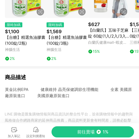
$627
$1,
限時加碼
限時加碼
【白蘭氏】五味子芝麻
【三
$1,100
$1,569
錠 60錠(1入/2入/3入/
0錠(
【台糖】精選魚油膠囊
【台糖】精選魚油膠囊
5入)-日調理夜好眠 植
芝麻
白蘭氏健康mall-蝦皮官
三得
(100錠/2瓶)
(100錠/3瓶)
物性配方 夜唱熬夜必備
日常
方旗艦店
神腦生活
神腦生活
15%
1
調節生理機能 官方直營
方直
2%
2%
商品描述
黃金比例EPA 健康維持 晶亮保健調節生理機能 全素 美國原
廠原裝進口 美國原廠原裝進口
LINE 購物是匯集購物情報與商品資訊的整合性平台，並依購物情報中的趨勢與
風格做合作網路商家的延伸商品推薦，商品資料更新會有時間差，請務必點擊
商品至各合作網路商家，確認現售價與購物條件，一切資訊以合作廠商網頁為
前往賣場
1%
準。
加入筆記
設定到價通知