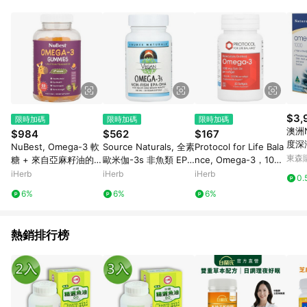
品賣場中有標示「商店」及顯示商店名稱者(指定活動店家除外)
3. 訂單回饋金額將扣除運費/購物金/超贈點/福利金/紅利折抵/折
價券等虛擬貨幣折抵 4. 大宗採購或批發轉賣不具回饋資格： 如
有相關事證認定您為大宗採購、批發轉賣而非最終消費使用者，
相關認定以Yahoo購物中心之認定為準
$3,
限時加碼
限時加碼
限時加碼
澳洲N
$984
$562
$167
度深海
NuBest, Omega-3 軟
Source Naturals, 全素
Protocol for Life Bala
65顆
東森購
糖 + 來自亞麻籽油的 A
歐米伽-3s 非魚類 EPA
nce, Omega-3，1000
LA，2 歲以上，橙子
-DHA，300 毫克，30
毫克，30 粒軟膠囊
iHerb
iHerb
iHerb
0.
味，60 粒軟糖
粒素食軟凝膠
6%
6%
6%
熱銷排行榜