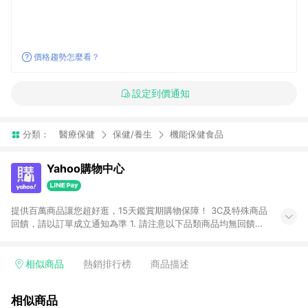
價格趨勢怎麼看？
設定到價通知
分類：
醫療保健
保健/養生
機能保健食品
Yahoo購物中心
提供百萬商品讓您超好逛，15天鑑賞期購物保障！ 3C及特殊商品
回饋，請以訂單成立通知為準 1. 請注意以下品類商品均無回饋：
-Apple相關商品/手機/票券/儲值金/虛擬點數 -黃金 (金幣 / 金條
/ 金元寶 /立體黃金 / 黃金擺飾 /黃金條塊) [2023/2/10起適用] -
電玩/遊戲/相機/單眼/鏡頭/拍立得 [2024/6/1起適用] -內接硬
相似商品
熱銷排行榜
商品描述
碟、外接硬碟、主機板/顯示卡[2026/5/18起適用] 2. 以下訂單將
不符合導購資格，亦不得使用點數紅包： - 點擊Yahoo奇摩APP
相似商品
的購回饋活動享Yahoo超贈點回饋者 - 購物中心商店之商品：商