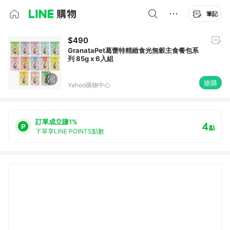
筆記
$490
GranataPet葛蕾特精緻食光無穀主食餐包系
列 85g x 6入組
搶購
Yahoo購物中心
訂單成立賺1%
4
點
下單享LINE POINTS點數