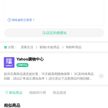
價格趨勢怎麼看？
設定到價通知
分類：
居家生活
寵物/水族用品
狗飼料用品
Yahoo購物中心
提供百萬商品讓您超好逛，15天鑑賞期購物保障！ 3C及特殊商品
回饋，請以訂單成立通知為準 1. 請注意以下品類商品均無回饋：
-Apple相關商品/手機/票券/儲值金/虛擬點數 -黃金 (金幣 / 金條
/ 金元寶 /立體黃金 / 黃金擺飾 /黃金條塊) [2023/2/10起適用] -
電玩/遊戲/相機/單眼/鏡頭/拍立得 [2024/6/1起適用] -內接硬
相似商品
熱銷排行榜
商品描述
碟、外接硬碟、主機板/顯示卡[2026/5/18起適用] 2. 以下訂單將
不符合導購資格，亦不得使用點數紅包： - 點擊Yahoo奇摩APP
相似商品
的購回饋活動享Yahoo超贈點回饋者 - 購物中心商店之商品：商