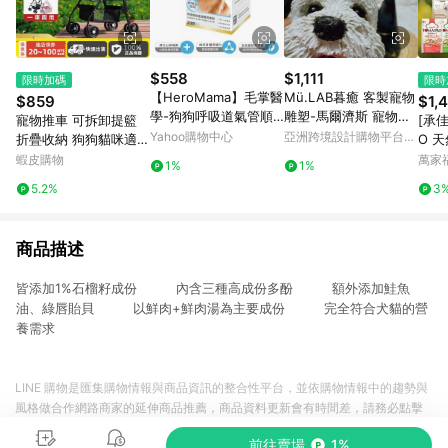
$558
$1,111
限時加碼
限時
【HeroMama】毛掌醫
Mü.LAB暮癒 客製寵物
$859
$1,
學-狗狗呼吸道氣管順
雕塑-馬爾濟斯 寵物客
寵物推車 可拆卸提籃
[承佳
暢保養粉50g/氣管保養
製 寵物訂做 寵物紀念
Yahoo購物中心
亞洲跨境設計購物平台
折疊收納 狗狗貓咪適用
O 
Pinkoi
外出籠 拉桿車寵物推車
美毛
蝦皮購物
萬家
1%
1%
狗推車貓咪推車可折疊
料 
5.2%
3
寵物推車寵物
犬 
商品描述
皆添加1%石榴籽成份 內含三種高成份多酚 額外添加鮭魚
油、綠唇貽貝 以鮮肉+鮮肉湯為主要成份 完全符合犬貓的營
養需求
LINE 購物是匯集購物情報與商品資訊的整合性平台，並依購物情報中的趨勢與
風格做合作網路商家的延伸商品推薦，商品資料更新會有時間差，請務必點擊
商品至各合作網路商家，確認現售價與購物條件，一切資訊以合作廠商網頁為
前往賣場
1%
準。