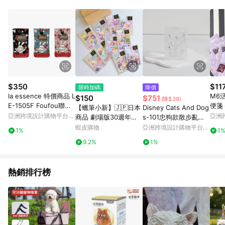
品賣場中有標示「商店」及顯示商店名稱者(指定活動店家除外)
3. 訂單回饋金額將扣除運費/購物金/超贈點/福利金/紅利折抵/折
價券等虛擬貨幣折抵 4. 大宗採購或批發轉賣不具回饋資格： 如
有相關事證認定您為大宗採購、批發轉賣而非最終消費使用者，
相關認定以Yahoo購物中心之認定為準
$350
$11
限時加碼
降價
la essence 特價商品 L
M6
$150
$751
(降$39)
E-1505F Foufou聯名
便箋－
【蠟筆小新】🇯🇵日本
Disney Cats And Dog
授權 5-6 吋手機套
亞洲跨境設計購物平台
亞洲
商品 劇場版30週年限
s-101忠狗款散步亂花
Pinkoi
Pinko
定 防水防曬貼紙 日落
MagSafe磁吸卡片夾
蝦皮購物
亞洲跨境設計購物平台
1%
1
小物 交換禮物 聖誕禮
Pinkoi
9.2%
1%
物
熱銷排行榜