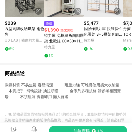
$239
$5,477
$7,
降價
方型高腳收納鐵架 兩色
(組合)特力屋 快裝個性
丹麥 F
$1,390
(降$200)
售
化層架 3+5層架套組
TO
特力屋 免螺絲角鋼四層
含延伸層板1片 191x4
木 銅
UD LAB｜療癒的力量，
特力屋
Mar
架 北歐綠 60x30x114
4.5x163cm 書架 收納
來自每一個生活小細節
公分
特力屋
5%
1%
0.
架 置物架
1%
商品描述
碳鋼材質 不易生鏽 容易清潔 耐重力強 可堆疊使用擴大收納量
木質把手+滑軌設計 抽拉順暢 全系列多種規格 請參考相關賣
場 不須組裝 拆箱即用 懶人首選
LINE 購物是匯集購物情報與商品資訊的整合性平台，並依購物情報中的趨勢與
風格做合作網路商家的延伸商品推薦，商品資料更新會有時間差，請務必點擊
商品至各合作網路商家，確認現售價與購物條件，一切資訊以合作廠商網頁為
前往賣場
1%
準。