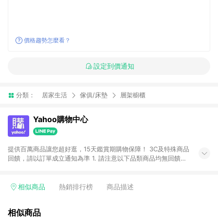
價格趨勢怎麼看？
設定到價通知
分類：
居家生活
傢俱/床墊
層架櫥櫃
Yahoo購物中心
提供百萬商品讓您超好逛，15天鑑賞期購物保障！ 3C及特殊商品
回饋，請以訂單成立通知為準 1. 請注意以下品類商品均無回饋：
-Apple相關商品/手機/票券/儲值金/虛擬點數 -黃金 (金幣 / 金條
/ 金元寶 /立體黃金 / 黃金擺飾 /黃金條塊) [2023/2/10起適用] -
電玩/遊戲/相機/單眼/鏡頭/拍立得 [2024/6/1起適用] -內接硬
相似商品
熱銷排行榜
商品描述
碟、外接硬碟、主機板/顯示卡[2026/5/18起適用] 2. 以下訂單將
不符合導購資格，亦不得使用點數紅包： - 點擊Yahoo奇摩APP
相似商品
的購回饋活動享Yahoo超贈點回饋者 - 購物中心商店之商品：商