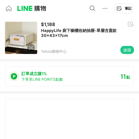
筆記
$1,188
HappyLife 廚下櫥櫃收納抽屜-單層含蓋款
30×43×17cm
搶購
Yahoo購物中心
訂單成立賺1%
11
點
下單享LINE POINTS點數