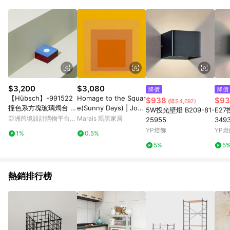
品賣場中有標示「商店」及顯示商店名稱者(指定活動店家除外)
3. 訂單回饋金額將扣除運費/購物金/超贈點/福利金/紅利折抵/折
價券等虛擬貨幣折抵 4. 大宗採購或批發轉賣不具回饋資格： 如
有相關事證認定您為大宗採購、批發轉賣而非最終消費使用者，
相關認定以Yahoo購物中心之認定為準
$3,200
$3,080
降價
降價
【Hübsch】-991522
Homage to the Squar
$938
$93
(降$4,692)
撞色系方塊玻璃燭台 擺
e(Sunny Days) | Jose
5W投光壁燈 B209-81-
E27
飾 紙鎮
f Albers - 銀色鋁框-中
亞洲跨境設計購物平台
Marais 瑪黑家居
25955
349
尺寸
Pinkoi
YP燈飾
YP燈
1%
0.5%
5%
5
熱銷排行榜