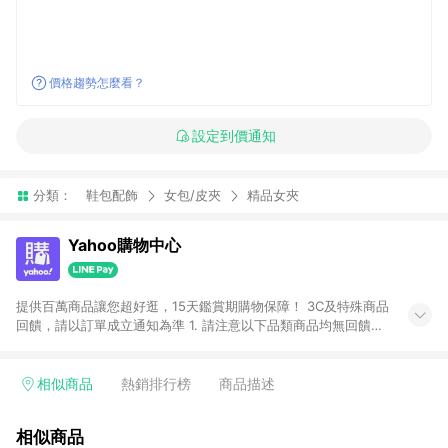
價格趨勢怎麼看？
設定到價通知
分類：
鞋包配飾
女包/皮夾
精品女夾
Yahoo購物中心
提供百萬商品讓您超好逛，15天鑑賞期購物保障！ 3C及特殊商品
回饋，請以訂單成立通知為準 1. 請注意以下品類商品均無回饋：
-Apple相關商品/手機/票券/儲值金/虛擬點數 -黃金 (金幣 / 金條
/ 金元寶 /立體黃金 / 黃金擺飾 /黃金條塊) [2023/2/10起適用] -
電玩/遊戲/相機/單眼/鏡頭/拍立得 [2024/6/1起適用] -內接硬
相似商品
熱銷排行榜
商品描述
碟、外接硬碟、主機板/顯示卡[2026/5/18起適用] 2. 以下訂單將
不符合導購資格，亦不得使用點數紅包： - 點擊Yahoo奇摩APP
相似商品
的購回饋活動享Yahoo超贈點回饋者 - 購物中心商店之商品：商