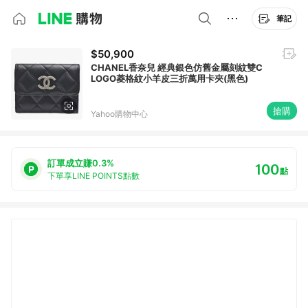
筆記
$50,900
CHANEL香奈兒 經典銀色仿舊金屬刻紋雙C
LOGO菱格紋小羊皮三折萬用卡夾(黑色)
搶購
Yahoo購物中心
訂單成立賺0.3%
100
點
下單享LINE POINTS點數