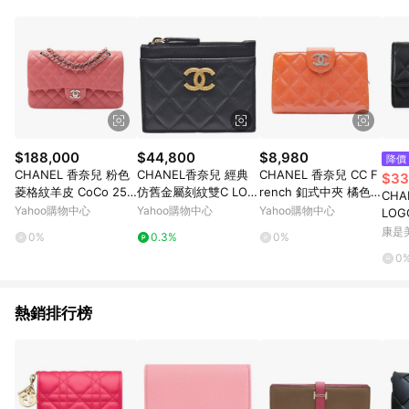
品賣場中有標示「商店」及顯示商店名稱者(指定活動店家除外)
3. 訂單回饋金額將扣除運費/購物金/超贈點/福利金/紅利折抵/折
價券等虛擬貨幣折抵 4. 大宗採購或批發轉賣不具回饋資格： 如
有相關事證認定您為大宗採購、批發轉賣而非最終消費使用者，
相關認定以Yahoo購物中心之認定為準
$188,000
$44,800
$8,980
降價
CHANEL 香奈兒 粉色
CHANEL香奈兒 經典
CHANEL 香奈兒 CC F
$33
菱格紋羊皮 CoCo 25
仿舊金屬刻紋雙C LOG
rench 釦式中夾 橘色
CH
鏈包 銀扣 【二手名牌B
O菱格紋小羊皮萬用信
菱格紋 漆皮 二手精品
Yahoo購物中心
Yahoo購物中心
Yahoo購物中心
LO
RAND OFF】
用卡/零錢包(黑色)
【二手名牌BRAND OF
蓋卡
康是美
0%
0.3%
0%
F】
商直
0
熱銷排行榜