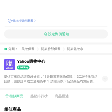
價格趨勢怎麼看？
設定到價通知
分類：
美妝保養
開架臉部保養
開架化妝水
Yahoo購物中心
提供百萬商品讓您超好逛，15天鑑賞期購物保障！ 3C及特殊商品
回饋，請以訂單成立通知為準 1. 請注意以下品類商品均無回饋：
-Apple相關商品/手機/票券/儲值金/虛擬點數 -黃金 (金幣 / 金條
/ 金元寶 /立體黃金 / 黃金擺飾 /黃金條塊) [2023/2/10起適用] -
電玩/遊戲/相機/單眼/鏡頭/拍立得 [2024/6/1起適用] -內接硬
相似商品
熱銷排行榜
商品描述
碟、外接硬碟、主機板/顯示卡[2026/5/18起適用] 2. 以下訂單將
不符合導購資格，亦不得使用點數紅包： - 點擊Yahoo奇摩APP
相似商品
的購回饋活動享Yahoo超贈點回饋者 - 購物中心商店之商品：商