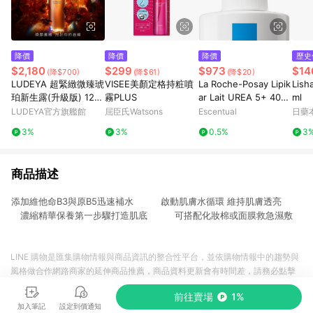
降價
降價
降價
歷史
$2,180
$299
$973
$14
(降$700)
(降$61)
(降$20)
LUDEYA 超緊緻微臻琥
VISEE美顏定格持粧噴
La Roche-Posay Lipik
Lis
珀新生露(升級版) 120
霧PLUS
ar Lait UREA 5+ 400
ml
ml
ml
LUDEYA官方旗艦館
屈臣氏Watsons
Escentual
日藥
3%
3%
0.5%
3
商品描述
添加維他命B3與原B5迅速補水 啟動肌膚水循環 維持肌膚透亮
濃縮精華保養第一步驟打造肌底 可搭配化妝棉或面膜救急濕敷
LINE 購物是匯集購物情報與商品資訊的整合性平台，並依購物情報中的趨勢與
風格做合作網路商家的延伸商品推薦，商品資料更新會有時間差，請務必點擊
商品至各合作網路商家，確認現售價與購物條件，一切資訊以合作廠商網頁為
前往賣場
1%
準。
加入筆記
設定到價通知