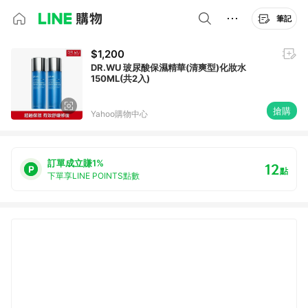
筆記
$1,200
DR.WU 玻尿酸保濕精華(清爽型)化妝水
150ML(共2入)
搶購
Yahoo購物中心
訂單成立賺1%
12
點
下單享LINE POINTS點數