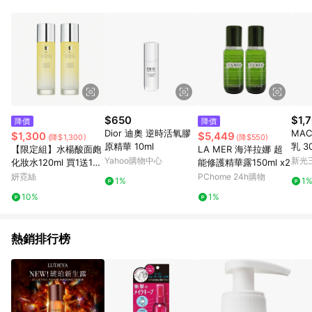
品賣場中有標示「商店」及顯示商店名稱者(指定活動店家除外)
3. 訂單回饋金額將扣除運費/購物金/超贈點/福利金/紅利折抵/折
價券等虛擬貨幣折抵 4. 大宗採購或批發轉賣不具回饋資格： 如
有相關事證認定您為大宗採購、批發轉賣而非最終消費使用者，
相關認定以Yahoo購物中心之認定為準
$650
$1,
降價
降價
Dior 迪奧 逆時活氧膠
MA
$1,300
$5,449
(降$1,300)
(降$550)
原精華 10ml
乳 3
【限定組】水楊酸面皰
LA MER 海洋拉娜 超
Yahoo購物中心
新光三
化妝水120ml 買1送1特
能修護精華露150ml x2
惠
妍霓絲
PChome 24h購物
1%
1
10%
1%
熱銷排行榜