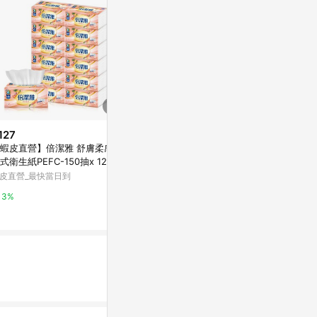
127
$129
$12
蝦皮直營】倍潔雅 舒膚柔感抽
【蝦皮直營】倍潔雅 柔軟舒適抽
【蝦皮直營】
式衛生紙PEFC-150抽x 12包/
取式衛生紙PEFC-150抽x10包/
紙 150抽/包
 抽取衛生紙
串 原生紙漿
家必備 大容
皮直營_最快當日到
蝦皮直營_最快當日到
蝦皮直營_最快
3%
3%
2%