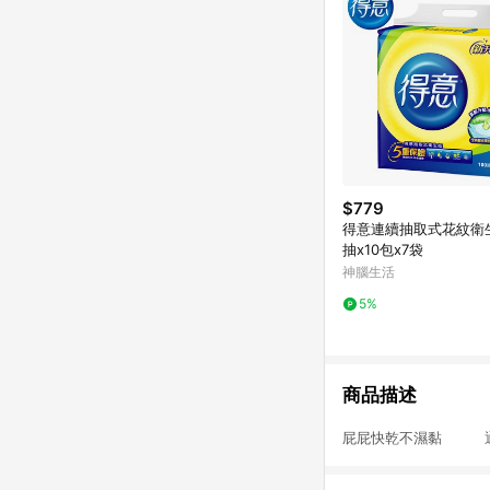
$779
得意連續抽取式花紋衛生
抽x10包x7袋
神腦生活
5%
商品描述
屁屁快乾不濕黏 通