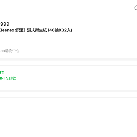
,999
leenex 舒潔】濕式衛生紙 (46抽X32入)
hoo購物中心
3%
OINTS點數