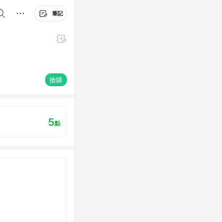
筆記
搶購
5
點