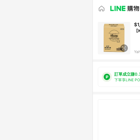
$1
【K
Ya
訂單成立賺0.
下單享LINE P