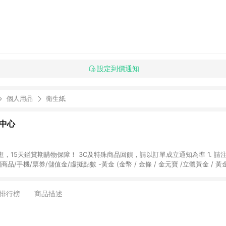
設定到價通知
個人用品
衛生紙
物中心
天鑑賞期購物保障！ 3C及特殊商品回饋，請以訂單成立通知為準 1. 請注意以下品類商品
關商品/手機/票券/儲值金/虛擬點數 -黃金 (金幣 / 金條 / 金元寶 /立體黃金 / 
] 2. 以下訂單將不符合導購資格，亦不得使用點數紅包： - 點擊Yahoo奇摩APP
 - 購物中心商店之商品：商品賣場中有標示「商店」及顯示商店名稱者(指定活動店家
排行榜
商品描述
購物金/超贈點/福利金/紅利折抵/折價券等虛擬貨幣折抵 4. 大宗採購或批發
定您為大宗採購、批發轉賣而非最終消費使用者，相關認定以Yahoo購物中心之