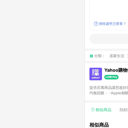
價格趨勢怎麼看？
分類：
居家生活
Yahoo購
提供百萬商品讓您超好逛，15
均無回饋： -Apple相
塊) [2023/2/10起適用] -電玩/遊戲/相機/單眼/鏡頭/拍立得 [2024/6/1起適用] -內接硬碟、外接硬碟、主機板/顯示卡
[2026/5/18起適用
Yahoo超贈點回饋者
相似商品
熱銷
單回饋金額將扣除運費/
格： 如有相關事證認
相似商品