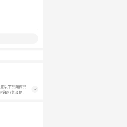
黃金擺飾 /黃金條
的購回饋活動享
除外) 3. 訂
轉賣不具回饋資
認定為準