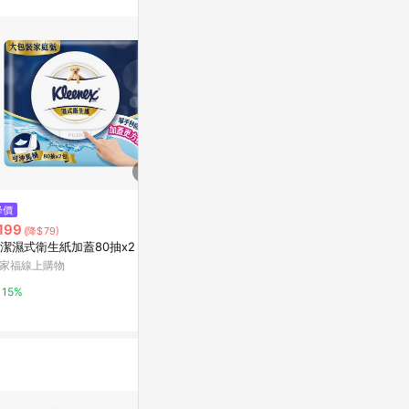
降價
降價
限時加碼
199
$49
$85
(降$79)
(降$86)
潔濕式衛生紙加蓋80抽x2
Kleenex舒潔珍珠雲感卸妝洗臉
舒潔旅行包面紙
巾50抽
機出貨)
家福線上購物
康是美網購eShop
寶雅線上買
15%
2%
5%