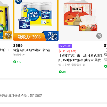
$699
$
歷史低價
紙100
得意廚紙70組x6捲x8袋/箱
【
$119
(降$61)
取
神腦生活
【蝦皮直營】蝦小編 抽取式衛生
串
蝦
紙 150抽x12包/串 揪探吉 柔軟
5%
居家
蝦皮直營_最快當日到
3%
過皮膚科低敏檢驗，溫和清潔