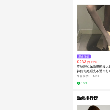
歷史低價
$233
(降$33)
春秋款啞光微壓顯瘦天
褲防勾絲啞光不透肉打
絲襪
東森購物 ETMall
0.5%
熱銷排行榜