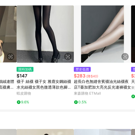
限時加碼
歷史低價
$147
$283
$
(降$40)
鵝絨連體
襪子 絲襪 襪子女 雅鹿女鋼絲襪
超長白色無縫舍賓襪油光絲襪夜
天
底襪膚色
水光絲襪女黑色微透薄款色腳底
店T臺加肥加大亮光反光連褲襪女
東
防滑打底連褲襪
蝦皮購物
東森購物 ETMall
9.6%
0.5%