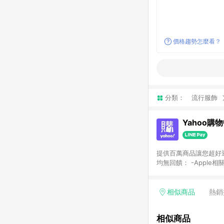
價格趨勢怎麼看？
分類：
流行服飾
Yahoo購
提供百萬商品讓您超好逛，15
均無回饋： -Apple相
塊) [2023/2/10起適用] -電玩/遊戲/相機/單眼/鏡頭/拍立得 [2024/6/1起適用] -內接硬碟、外接硬碟、主機板/顯示卡
[2026/5/18起適用
Yahoo超贈點回饋者
相似商品
熱銷
單回饋金額將扣除運費/
格： 如有相關事證認
相似商品