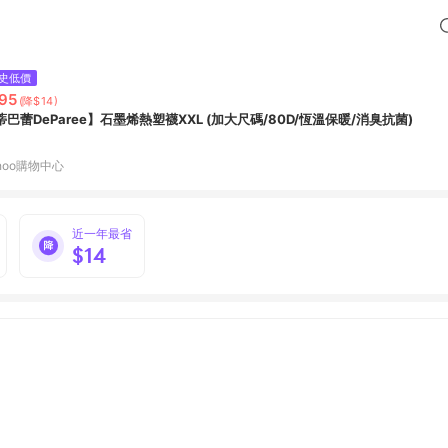
史低價
95
(降$14)
蒂巴蕾DeParee】石墨烯熱塑襪XXL (加大尺碼/80D/恆溫保暖/消臭抗菌)
hoo購物中心
近一年最省
$14