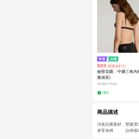
$89
(雙重省$15)
秘密花園．中腰三角內褲
雅成長)
Anden Hud
18%
商品描述
消臭抗菌素材，雙腿
展零束縛 自律循環