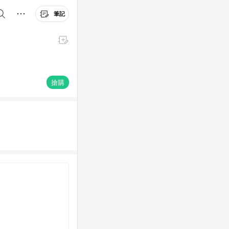
筆記
搶購