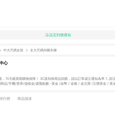
設定到價通知
中大尺碼女裝
女大尺碼內睡衣褲
物中心
天鑑賞期購物保障！ 3C及特殊商品回饋，請以訂單成立通知為準 1. 請注意以下品類商品
關商品/手機/票券/儲值金/虛擬點數 -黃金 (金幣 / 金條 / 金元寶 /立體黃金 / 
] 2. 以下訂單將不符合導購資格，亦不得使用點數紅包： - 點擊Yahoo奇摩APP
 - 購物中心商店之商品：商品賣場中有標示「商店」及顯示商店名稱者(指定活動店家
排行榜
商品描述
購物金/超贈點/福利金/紅利折抵/折價券等虛擬貨幣折抵 4. 大宗採購或批發
定您為大宗採購、批發轉賣而非最終消費使用者，相關認定以Yahoo購物中心之