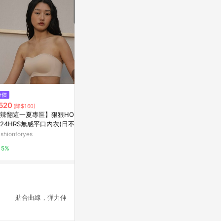
$118
$40
降價
貓咪小品 花與你的物語 遇見你的
【錦源興】藍
520
(降$160)
那天
亞洲跨境設計購物
辣翻這一夏專區】狠狠HOLD
亞洲跨境設計購物平台 Pinkoi
24HRS無感平口內衣(日不落
1%
)
shionforyes
1%
5%
型 貼合曲線，彈力伸