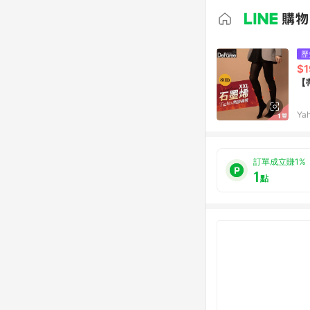
歷
$1
【
Ya
訂單成立賺1%
1
點