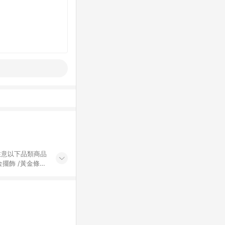
黃金擺飾 /黃金條
的購回饋活動享
除外) 3. 訂
轉賣不具回饋資
認定為準