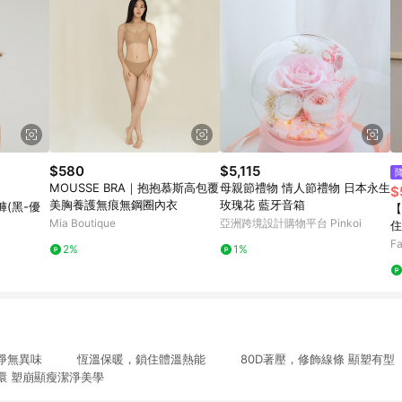
$580
$5,115
MOUSSE BRA｜抱抱慕斯高包覆
母親節禮物 情人節禮物 日本永生
$
美胸養護無痕無鋼圈內衣
玫瑰花 藍牙音箱
(黑-優
【
Mia Boutique
亞洲跨境設計購物平台 Pinkoi
住
款
Fa
2%
1%
潔淨無異味 恆溫保暖，鎖住體溫熱能 80D著壓，修飾線條 顯塑有
 塑崩顯瘦潔淨美學