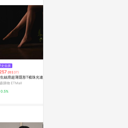
歷史低價
限時加碼
歷史低價
257
$199
$798
(降$37)
(降$114
生絲滑超薄隱形T襠珠光連褲襪
K25 CU🇰🇷現貨秒出🔥5色！素
德絨磨毛百搭
色長筒過膝堆堆襪🖤韓國學院風
襯褲秋冬季加
森購物 ETMall
百摺裙必備！高筒襪/日系拼接大
腿褲
蝦皮購物
東森購物 ETMa
0.5%
腿襪/堆堆襪
1%
0.5%