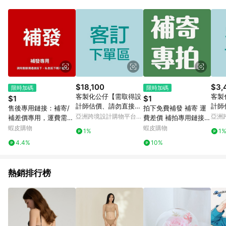
動跳轉 APP，請在 APP交易）。 7. 若使用不同物流或付款方式，
將拆分成不同筆訂單編號發送通知。 8. 若使用折價券折抵，可能
會有攤提折抵導致訂單金額些微落差 9. 同一商品品項(即便不同
尺寸規格)，皆會計入同一筆返點上限進行計算 10. 蝦皮會將LINE
的導購跳轉紀錄與蝦皮的會員ID進行綁定，若後續七天內未透過
其他媒體來源導入蝦皮官網，則七天內於該蝦皮帳號下訂的首筆
訂單會被蝦皮認列為該LINE用戶導購跳轉時所成立之訂單。 11.
若同一用戶使用一個以上蝦皮帳號透過LINE購物進行導購，將可
能導致無法收到導購通知，亦可能無法收到點數，再請留意。 13.
$18,100
$3,
限時加碼
限時加碼
請注意以下行為將可能導致無法取得 LINE POINTS 點數回饋資
客製化公仔【需取得設
客製
$1
$1
格：使用非指定之途徑及方式完成交易，或經由蝦皮系統判斷點
計師估價、請勿直接下
計師
售後專用鏈接：補寄/
拍下免費補發 補寄 運
擊路徑不符合回饋資格或規則者。 14. 若有贈點爭議，請務必於
單】
單】
亞洲跨境設計購物平台
亞洲
補差價專用，運費需自
費差價 補拍專用鏈接
訂單日期+60天以內進行洽詢確認；超過60天(含)以上進行申
Pinkoi
Pinko
理/不能用來湊單哦，
其他服務 非請勿拍
蝦皮購物
蝦皮購物
訴，恕無法贈點回饋。需檢附蝦皮訂單完成、LINE購物訂單記
1%
1
湊單不發貨的
錄，如於LINE購物訂單紀錄已呈現：「非本次前往蝦皮商店之品
4.4%
10%
項，不符合回饋資格」，則不受理此案件。 [注意事項] 1.如導購
途中用戶由網頁版(電腦版/手機版網頁)切換為 App 會造成追蹤中
斷而無法進行 LINE Points 回饋 2.若購買過程中關閉蝦皮APP，
熱銷排行榜
則需重新透過LINE購物前往蝦皮商城，否則無法進行LINE
POINTS 回饋。 3.如用戶先前往蝦皮商城將商品加入購物車，後
續透過LINE購物前往至蝦皮商城將購物車結清，此方案將不列入
LINE Points 回饋 4.自 2018/10/24 起購買蝦皮拍賣商品，不符
合贈點資格 5. 透過LINE購物購買蝦皮站上「蝦皮推廣服務」之商
品，不符合贈點資格 6.若因系統異常無法追蹤訂單，致使消費者