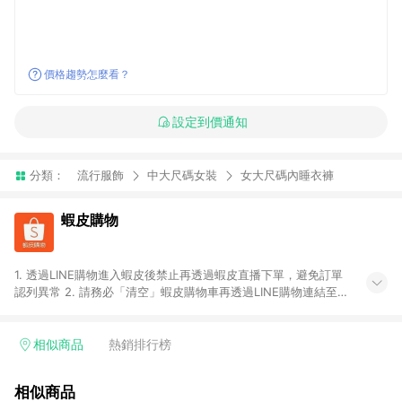
價格趨勢怎麼看？
設定到價通知
分類：
流行服飾
中大尺碼女裝
女大尺碼內睡衣褲
蝦皮購物
1. 透過LINE購物進入蝦皮後禁止再透過蝦皮直播下單，避免訂單
認列異常 2. 請務必「清空」蝦皮購物車再透過LINE購物連結至蝦
皮商店進行購買 ；先把商品加入購物車，再從LINE購物連結至蝦
皮結帳，將無法獲得點數回饋。 3. 請避免連續下單，若您完成交
易後，想下第二張訂單，請重新從LINE購物連結至蝦皮商店進行
相似商品
熱銷排行榜
購買 4. 蝦皮購物之訂單適用於部分點數紅包，規範請依該紅包頁
說明為主。 5. 點數回饋將依照蝦皮提供扣除折價券、運費與蝦幣
相似商品
後之最終金額進行計算。 6. 用戶需於同一瀏覽器進行交易（若自