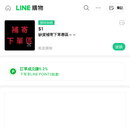
筆記
限時加碼
$1
缺貨補寄下單專區～～
搶購
蝦皮購物
訂單成立賺5.2%
下單享LINE POINTS點數