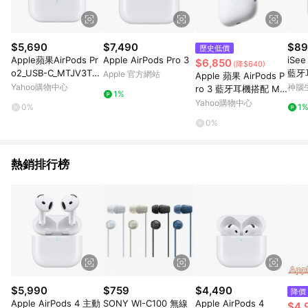
$5,690
$7,490
$89
歷史低價
Apple蘋果AirPods Pr
Apple AirPods Pro 3
iSee
$6,850
(降$640)
o2_USB-C_MTJV3TA/
藍牙
Apple 官方網站
Apple 蘋果 AirPods P
A藍牙無線耳機
Yahoo購物中心
神腦
ro 3 藍牙耳機搭配 Ma
1%
gSafe 充電盒 (USB‑C)
Yahoo購物中心
0%
1
0%
熱銷排行榜
$5,990
$759
$4,490
降價
Apple AirPods 4 主動
SONY WI-C100 無線
Apple AirPods 4
$4,