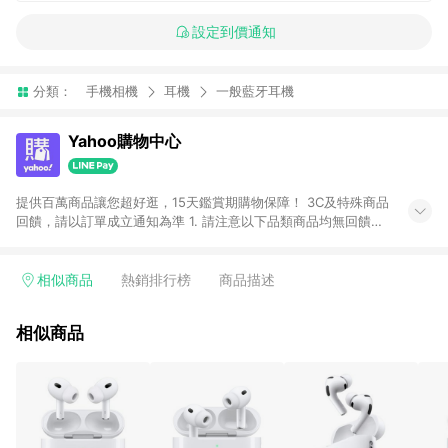
設定到價通知
分類：
手機相機
耳機
一般藍牙耳機
Yahoo購物中心
提供百萬商品讓您超好逛，15天鑑賞期購物保障！ 3C及特殊商品
回饋，請以訂單成立通知為準 1. 請注意以下品類商品均無回饋：
-Apple相關商品/手機/票券/儲值金/虛擬點數 -黃金 (金幣 / 金條
/ 金元寶 /立體黃金 / 黃金擺飾 /黃金條塊) [2023/2/10起適用] -
電玩/遊戲/相機/單眼/鏡頭/拍立得 [2024/6/1起適用] -內接硬
相似商品
熱銷排行榜
商品描述
碟、外接硬碟、主機板/顯示卡[2026/5/18起適用] 2. 以下訂單將
不符合導購資格，亦不得使用點數紅包： - 點擊Yahoo奇摩APP
相似商品
的購回饋活動享Yahoo超贈點回饋者 - 購物中心商店之商品：商
品賣場中有標示「商店」及顯示商店名稱者(指定活動店家除外)
3. 訂單回饋金額將扣除運費/購物金/超贈點/福利金/紅利折抵/折
價券等虛擬貨幣折抵 4. 大宗採購或批發轉賣不具回饋資格： 如
有相關事證認定您為大宗採購、批發轉賣而非最終消費使用者，
相關認定以Yahoo購物中心之認定為準