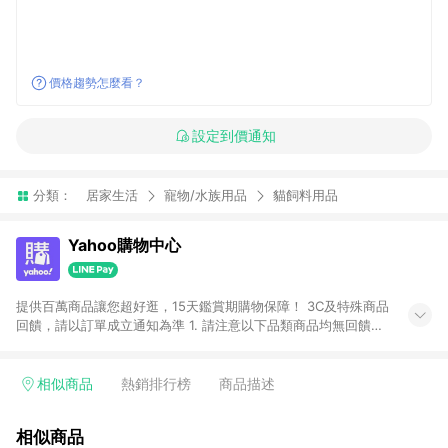
價格趨勢怎麼看？
設定到價通知
分類：
居家生活
寵物/水族用品
貓飼料用品
Yahoo購物中心
提供百萬商品讓您超好逛，15天鑑賞期購物保障！ 3C及特殊商品
回饋，請以訂單成立通知為準 1. 請注意以下品類商品均無回饋：
-Apple相關商品/手機/票券/儲值金/虛擬點數 -黃金 (金幣 / 金條
/ 金元寶 /立體黃金 / 黃金擺飾 /黃金條塊) [2023/2/10起適用] -
電玩/遊戲/相機/單眼/鏡頭/拍立得 [2024/6/1起適用] -內接硬
相似商品
熱銷排行榜
商品描述
碟、外接硬碟、主機板/顯示卡[2026/5/18起適用] 2. 以下訂單將
不符合導購資格，亦不得使用點數紅包： - 點擊Yahoo奇摩APP
相似商品
的購回饋活動享Yahoo超贈點回饋者 - 購物中心商店之商品：商