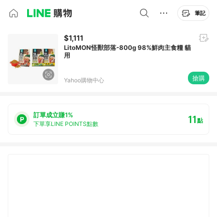
筆記
$1,111
LitoMON怪獸部落-800g 98%鮮肉主食糧 貓
用
搶購
Yahoo購物中心
訂單成立賺1%
11
點
下單享LINE POINTS點數