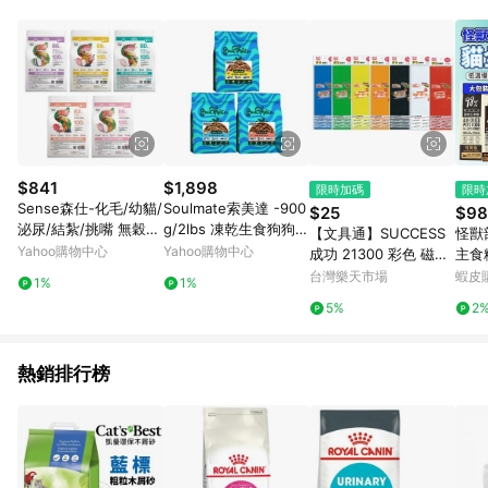
品賣場中有標示「商店」及顯示商店名稱者(指定活動店家除外)
3. 訂單回饋金額將扣除運費/購物金/超贈點/福利金/紅利折抵/折
價券等虛擬貨幣折抵 4. 大宗採購或批發轉賣不具回饋資格： 如
有相關事證認定您為大宗採購、批發轉賣而非最終消費使用者，
相關認定以Yahoo購物中心之認定為準
$841
$1,898
限時加碼
限時
Sense森仕-化毛/幼貓/
Soulmate索美達 -900
$25
$98
泌尿/結紮/挑嘴 無穀貓
g/2lbs 凍乾生食狗狗餐
【文具通】SUCCESS
怪獸
糧系列1.5kg(貓飼料|貓
系列
Yahoo購物中心
Yahoo購物中心
成功 21300 彩色 磁性
主食
主食)
膠片 磁片10x30cm 黑
鮮肉
台灣樂天市場
蝦皮
1%
1%
印方格紙，可裁剪切割
肉糧
5%
2
圖形文字標誌等，幼兒
毛大
教育啟智用教材 B4010
064【APP滿額下單4%
熱銷排行榜
點數(單一帳號最高100
0點)】7/31止