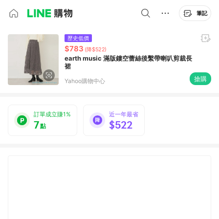
筆記
歷史低價
$783
(降$522)
earth music 滿版鏤空蕾絲後繫帶喇叭剪裁長
裙
搶購
Yahoo購物中心
訂單成立賺1%
近一年最省
7
$522
點