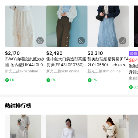
品賣場中有標示「商店」及顯示商店名稱者(指定活動店家除外)
3. 訂單回饋金額將扣除運費/購物金/超贈點/福利金/紅利折抵/折
價券等虛擬貨幣折抵 4. 大宗採購或批發轉賣不具回饋資格： 如
有相關事證認定您為大宗採購、批發轉賣而非最終消費使用者，
相關認定以Yahoo購物中心之認定為準
$2,170
$2,490
$2,310
降價
2WAY抽繩設計層次紗
側排釦大口袋造型高腰
甜美紋理細褶長裙(FF4
$84
裙-附內襯(1K44L0L03
長褲(FF43L0F0780) -
2L0L0580) - ehka so
泡泡
00) - earth music&ec
ehka sopo
po
新光三越skm online
新光三越skm online
新光三越skm online
身裙
ology
透半
東森購
1%
1%
1%
0.
熱銷排行榜