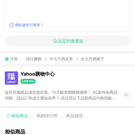
價格趨勢怎麼看？
設定到價通知
分類：
流行服飾
中大尺碼女裝
女大尺碼裙子
Yahoo購物中心
提供百萬商品讓您超好逛，15天鑑賞期購物保障！ 3C及特殊商品
回饋，請以訂單成立通知為準 1. 請注意以下品類商品均無回饋：
-Apple相關商品/手機/票券/儲值金/虛擬點數 -黃金 (金幣 / 金條
/ 金元寶 /立體黃金 / 黃金擺飾 /黃金條塊) [2023/2/10起適用] -
電玩/遊戲/相機/單眼/鏡頭/拍立得 [2024/6/1起適用] -內接硬
相似商品
熱銷排行榜
商品描述
碟、外接硬碟、主機板/顯示卡[2026/5/18起適用] 2. 以下訂單將
不符合導購資格，亦不得使用點數紅包： - 點擊Yahoo奇摩APP
相似商品
的購回饋活動享Yahoo超贈點回饋者 - 購物中心商店之商品：商