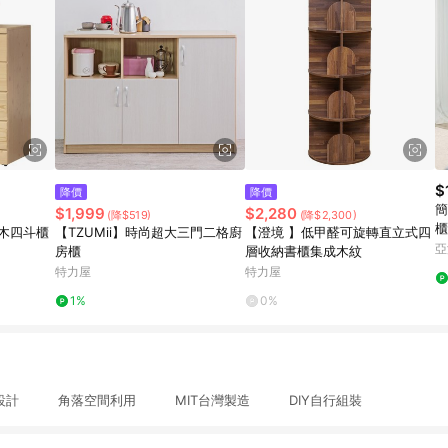
$
降價
降價
簡
$1,999
$2,280
(降$519)
(降$2,300)
櫃
松木四斗櫃
【TZUMii】時尚超大三門二格廚
【澄境 】低甲醛可旋轉直立式四
亞
房櫃
層收納書櫃集成木紋
特力屋
特力屋
1%
0%
導圓設計 角落空間利用 MIT台灣製造 DIY自行組裝