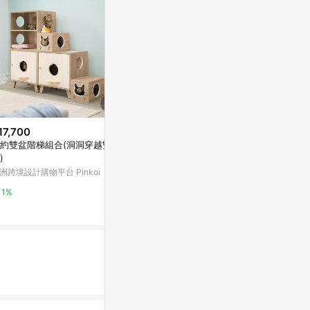
17,700
$380
$12,650
約雙盆階梯組合(洞洞穿越雙層
【好氣氛家居】全白簡約五層抽
【唯熙傢俱】
)
屜收納櫃
櫃
洲跨境設計購物平台 Pinkoi
Yahoo購物中心
萬家福線上購
1%
1%
1%