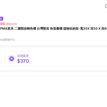
價
486
(降$370)
OPMA家具 二層開放轉角櫃 台灣製造 角落書櫃 儲物收納架-寬30X 深30 X 高6
hoo購物中心
近期最省
$370