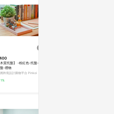
400
$199
限時加碼
木質托盤】 -粉紅色-托盤-置
ONE 生活 
$39
盤-禮物
層架/書櫃層
日式文件收納盒 文件架 辦公室文
量/長23CM
洲跨境設計購物平台 Pinkoi
Yahoo購物中
件框 文件座書架書立 學生文件欄
無印書架 掛式雙格盒 掛式深筆筒
蝦皮購物
1%
0%
桌面收納盒
0%