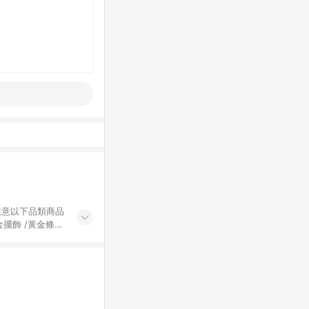
黃金擺飾 /黃金條
的購回饋活動享
除外) 3. 訂
轉賣不具回饋資
認定為準