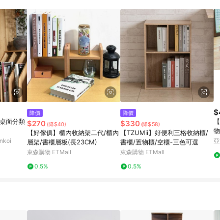
$
降價
降價
 桌面分類
【
$270
$330
(降$40)
(降$58)
物
【好傢俱】櫃內收納架二代/櫃內
【TZUMii】好便利三格收納櫃/
koi
亞
層架/書櫃層板(長23CM)
書櫃/置物櫃/空櫃-三色可選
東森購物 ETMall
東森購物 ETMall
0.5%
0.5%