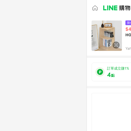
降
$
H
Ya
訂單成立賺1%
4
點