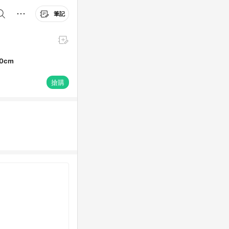
筆記
0cm
搶購