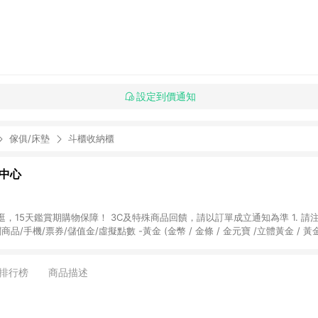
設定到價通知
傢俱/床墊
斗櫃收納櫃
物中心
天鑑賞期購物保障！ 3C及特殊商品回饋，請以訂單成立通知為準 1. 請注意以下品類商品
關商品/手機/票券/儲值金/虛擬點數 -黃金 (金幣 / 金條 / 金元寶 /立體黃金 / 
] 2. 以下訂單將不符合導購資格，亦不得使用點數紅包： - 點擊Yahoo奇摩APP
 - 購物中心商店之商品：商品賣場中有標示「商店」及顯示商店名稱者(指定活動店家
排行榜
商品描述
購物金/超贈點/福利金/紅利折抵/折價券等虛擬貨幣折抵 4. 大宗採購或批發
定您為大宗採購、批發轉賣而非最終消費使用者，相關認定以Yahoo購物中心之