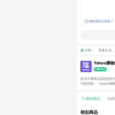
價格趨勢怎麼看？
分類：
居家生活
Yahoo購
提供百萬商品讓您超好逛，15
均無回饋： -Apple相
塊) [2023/2/10起適用] -電玩/遊戲/相機/單眼/鏡頭/拍立得 [2024/6/1起適用] -內接硬碟、外接硬碟、主機板/顯示卡
[2026/5/18起適用
Yahoo超贈點回饋者
相似商品
熱銷
單回饋金額將扣除運費/
格： 如有相關事證認
相似商品