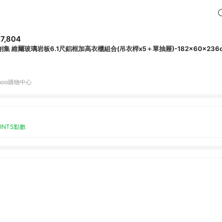
7,804
創集 維爾玻璃岩板6.1尺鋁框加高衣櫃組合(吊衣桿x5＋單抽屜)-182x60x236
hoo購物中心
OINTS點數