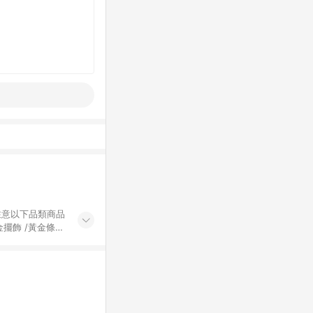
黃金擺飾 /黃金條
的購回饋活動享
除外) 3. 訂
轉賣不具回饋資
認定為準