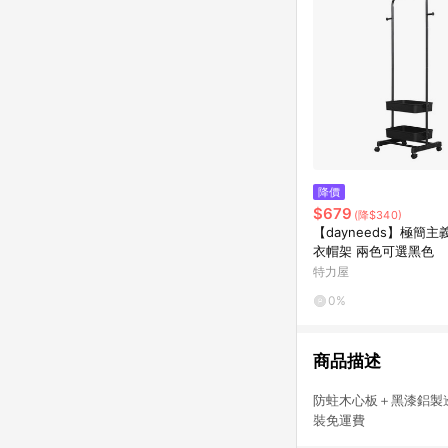
降價
$679
(降$340)
【dayneeds】極簡
衣帽架 兩色可選黑色
特力屋
0%
商品描述
防蛀木心板＋黑漆鋁
裝免運費