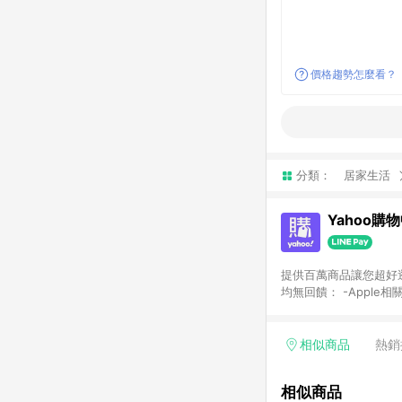
價格趨勢怎麼看？
分類：
居家生活
Yahoo購
提供百萬商品讓您超好逛，15
均無回饋： -Apple相
塊) [2023/2/10起適用] -電玩/遊戲/相機/單眼/鏡頭/拍立得 [2024/6/1起適用] -內接硬碟、外接硬碟、主機板/顯示卡
[2026/5/18起適用
Yahoo超贈點回饋者
相似商品
熱銷
單回饋金額將扣除運費/
格： 如有相關事證認
相似商品