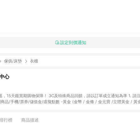
設定到價通知
傢俱/床墊
衣櫃
物中心
天鑑賞期購物保障！ 3C及特殊商品回饋，請以訂單成立通知為準 1. 請注意以下品類商品
關商品/手機/票券/儲值金/虛擬點數 -黃金 (金幣 / 金條 / 金元寶 /立體黃金 / 
] 2. 以下訂單將不符合導購資格，亦不得使用點數紅包： - 點擊Yahoo奇摩APP
 - 購物中心商店之商品：商品賣場中有標示「商店」及顯示商店名稱者(指定活動店家
排行榜
商品描述
購物金/超贈點/福利金/紅利折抵/折價券等虛擬貨幣折抵 4. 大宗採購或批發
定您為大宗採購、批發轉賣而非最終消費使用者，相關認定以Yahoo購物中心之