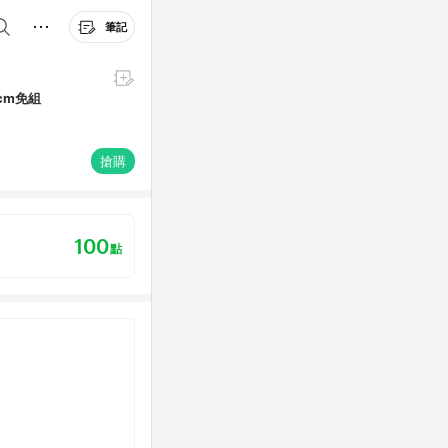
筆記
cm免組
搶購
100
點