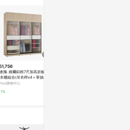
51,756
$64,676
$62,645
創集 維爾鋁框7尺加高岩板玻
文創集 維爾8.1尺岩板鋁框玻璃加
文創集 維爾泰
衣櫃組合(吊衣桿x4＋單抽屜)-
高衣櫃組合(吊衣桿x4＋內多分層
加高衣櫃組合
82x60x236cm免組
格)-242x60x236cm免組
屜)-242x60
ahoo購物中心
Yahoo購物中心
Yahoo購物中
1%
1%
1%