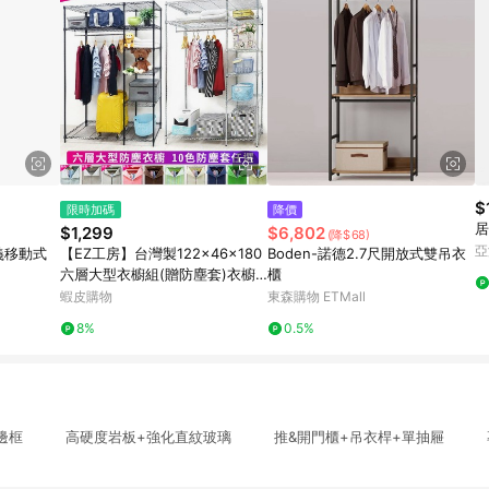
$
限時加碼
降價
居
$1,299
$6,802
(降$68)
亞
主義移動式
【EZ工房】台灣製122x46x180
Boden-諾德2.7尺開放式雙吊衣
六層大型衣櫥組(贈防塵套)衣櫥
櫃
布套 層櫃 鐵架 吊衣架 防塵套 防
蝦皮購物
東森購物 ETMall
塵衣櫥 衣櫥
8%
0.5%
製邊框 高硬度岩板+強化直紋玻璃 推&開門櫃+吊衣桿+單抽屜 