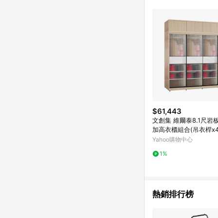
$61,443
文創集 維爾泰8.1尺岩
加高衣櫃組合(吊衣桿x
層格)-242x60x236
Yahoo購物中心
1%
熱銷排行榜