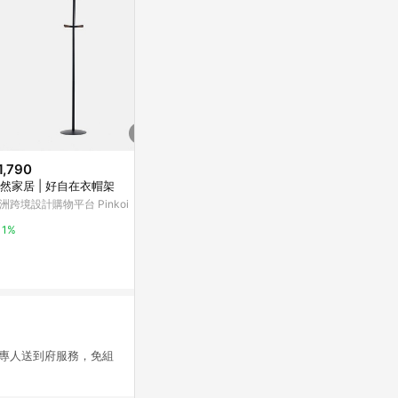
1,790
限時加碼
限時加碼
然家居 | 好自在衣帽架
$720
$1,990
洲跨境設計購物平台 Pinkoi
衣櫃 衣櫥 布衣櫃 組裝衣櫃【台
【AOTTO
灣發貨】衣物收納 衣櫃收納 衣櫥
開放式衣櫥(HA
1%
衣櫃 掛衣櫃 組合衣櫃 簡易衣櫃
蝦皮購物
萬家福線上購
簡易衣櫥 鐵衣架櫃
4.4%
6%
專人送到府服務，免組