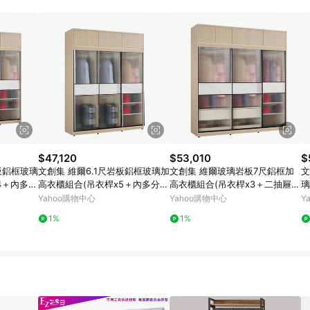
$47,120
$53,010
$
板鋁框玻璃
文創集 維爾6.1尺岩板鋁框玻璃加
文創集 維爾玻璃岩板7尺鋁框加
文
4＋內多分
高衣櫃組合(吊衣桿x5＋內多分層
高衣櫃組合(吊衣桿x3＋二抽屜)-
璃
cm免組
格)-182x60x236cm免組
182x60x236cm免組
1
Yahoo購物中心
Yahoo購物中心
Y
1%
1%