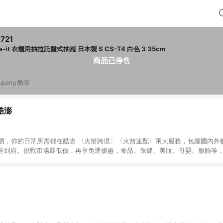
,721
like-it 衣櫃用抽拉託盤式抽屜 日本製 S CS-T4 白色 3 35cm
商品已停售
upang 酷澎
 酷澎
天天低價，你的日常所需都在酷澎 〈火箭跨境〉〈火箭速配〉兩大服務，包羅國內
送到府。挑戰市場最低價，再享免運優惠，食品、保健、美妝、母嬰、服飾等
免運 加入WOW會員告別湊免運，火箭速配、火箭跨境優質選品不限金額快速配