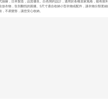
抽拉託盤式抽屜，日本製造，品質優良。白色簡約設計，適用於各種居家風格，能有
取放衣物，告別翻找的困擾。S尺寸適合收納小型衣物或配件，讓衣物分類更細
佳，不易變形，讓您安心收納。