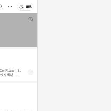
筆記
外數百萬選品，低
，快來選購。
送，想買就能買。