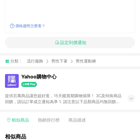
價格趨勢怎麼看？
設定到價通知
分類：
流行服飾
男性下著
男性運動褲
Yahoo購物中心
提供百萬商品讓您超好逛，15天鑑賞期購物保障！ 3C及特殊商品
回饋，請以訂單成立通知為準 1. 請注意以下品類商品均無回饋：
-Apple相關商品/手機/票券/儲值金/虛擬點數 -黃金 (金幣 / 金條
/ 金元寶 /立體黃金 / 黃金擺飾 /黃金條塊) [2023/2/10起適用] -
電玩/遊戲/相機/單眼/鏡頭/拍立得 [2024/6/1起適用] -內接硬
相似商品
熱銷排行榜
商品描述
碟、外接硬碟、主機板/顯示卡[2026/5/18起適用] 2. 以下訂單將
不符合導購資格，亦不得使用點數紅包： - 點擊Yahoo奇摩APP
相似商品
的購回饋活動享Yahoo超贈點回饋者 - 購物中心商店之商品：商