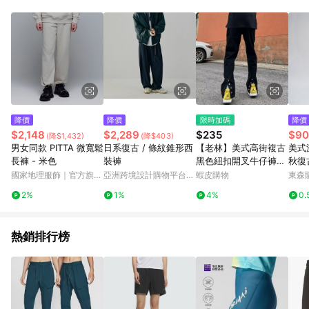
品賣場中有標示「商店」及顯示商店名稱者(指定活動店家除外)
3. 訂單回饋金額將扣除運費/購物金/超贈點/福利金/紅利折抵/折
價券等虛擬貨幣折抵 4. 大宗採購或批發轉賣不具回饋資格： 如
有相關事證認定您為大宗採購、批發轉賣而非最終消費使用者，
相關認定以Yahoo購物中心之認定為準
降價
降價
限時加碼
降價
$2,148
$2,289
$235
$90
(降$1,432)
(降$403)
男女同款 PITTA 微寬鬆
日系復古 / 條紋錐形西
【老林】美式高街複古
美式
長褲 - 米色
裝褲
黑色紐扣開叉牛仔褲男
秋復
潮流設計感小衆微喇叭
高街
國家地理服飾｜官方旗艦
亞洲跨境設計購物平台
蝦皮購物
東森購
顯瘦長褲 巳②①
店
Pinkoi
2%
1%
4%
0.
熱銷排行榜