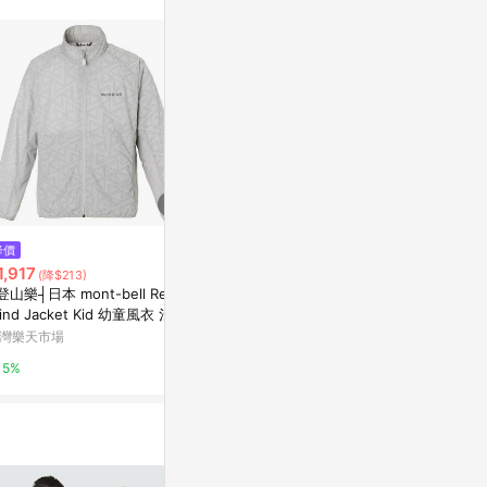
$3,180
降價
降價
LV3169 
1,917
$31,120
(降$213)
(降$8,879)
外套(深紫)
登山樂┤日本 mont-bell Reflec
BURBERRY Vintage 格紋休閒版
PChome 24h
ind Jacket Kid 幼童風衣 淺灰
典藏米色抽繩連帽外套(女款)
 1103364LGY
灣樂天市場
PChome 24h購物
1%
5%
1%