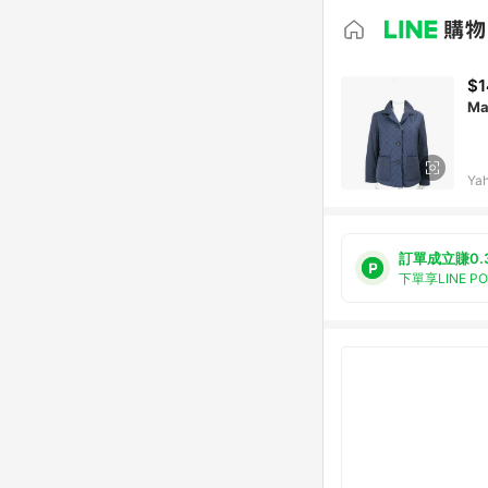
$1
M
Ya
訂單成立賺0.
下單享LINE P