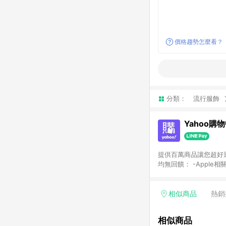
價格趨勢怎麼看？
分類：
流行服飾
Yahoo購
提供百萬商品讓您超好逛，15
均無回饋： -Apple相
塊) [2023/2/10起適用] -電玩/遊戲/相機/單眼/鏡頭/拍立得 [2024/6/1起適用] -內接硬碟、外接硬碟、主機板/顯示卡
[2026/5/18起適用
Yahoo超贈點回饋者
相似商品
熱銷
單回饋金額將扣除運費/
格： 如有相關事證認
相似商品