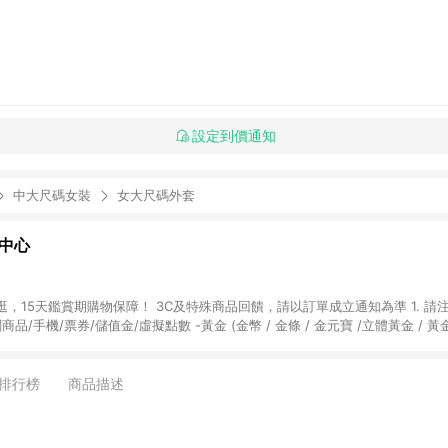
設定到價通知
中大尺碼女裝
女大尺碼外套
物中心
天鑑賞期購物保障！ 3C及特殊商品回饋，請以訂單成立通知為準 1. 請注意以下品類商品
關商品/手機/票券/儲值金/虛擬點數 -黃金 (金幣 / 金條 / 金元寶 /立體黃金 / 
] 2. 以下訂單將不符合導購資格，亦不得使用點數紅包： - 點擊Yahoo奇摩APP
 - 購物中心商店之商品：商品賣場中有標示「商店」及顯示商店名稱者(指定活動店家
排行榜
商品描述
購物金/超贈點/福利金/紅利折抵/折價券等虛擬貨幣折抵 4. 大宗採購或批發
定您為大宗採購、批發轉賣而非最終消費使用者，相關認定以Yahoo購物中心之