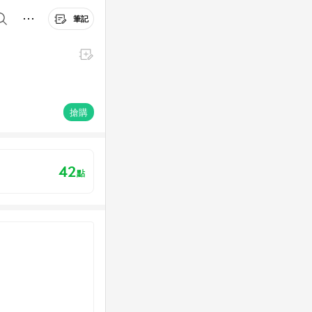
筆記
搶購
42
點