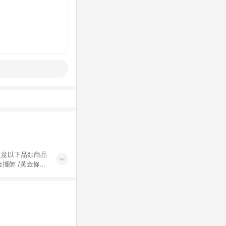
黃金擺飾 /黃金條
的購回饋活動享
除外) 3. 訂
轉賣不具回饋資
認定為準