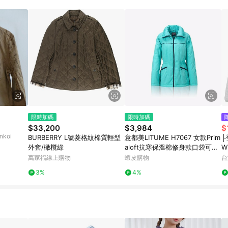
限時加碼
限時加碼
$33,200
$3,984
$
koi
BURBERRY L號菱格紋棉質輕型
意都美LITUME H7067 女款Prim
├
外套/橄欖綠
aloft抗寒保溫棉修身款口袋可機
W
洗保暖顯瘦柔軟布料防跑中長版
#
萬家福線上購物
蝦皮購物
台
外鋪棉外套
3%
4%