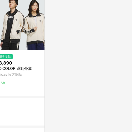
$1,180
限時加碼
降價
率性翻領斜襟
3,890
$1,463
(降$77)
OB嚴選
DICOLOR 運動外套
【kontex】保暖蓬鬆肚圍+今治
GREIGE柔和無撚長毛巾禮盒 (附
didas 官方網站
2%
提袋)
亞洲跨境設計購物平台 Pinkoi
5%
1%