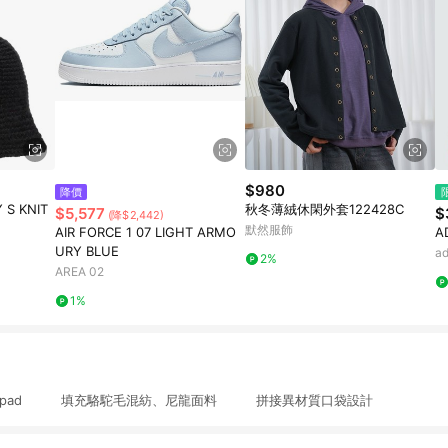
$980
降價
 S KNIT
秋冬薄絨休閑外套122428C
$5,577
$
(降$2,442)
默然服飾
AIR FORCE 1 07 LIGHT ARMO
A
URY BLUE
a
2%
AREA 02
1%
xepad 填充駱駝毛混紡、尼龍面料 拼接異材質口袋設計