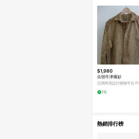
$1,980
尖領牛津襯衫
亞洲跨境設計購物平台 Pin
1%
熱銷排行榜