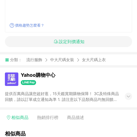
價格趨勢怎麼看？
設定到價通知
分類：
流行服飾
中大尺碼女裝
女大尺碼上衣
Yahoo購物中心
提供百萬商品讓您超好逛，15天鑑賞期購物保障！ 3C及特殊商品
回饋，請以訂單成立通知為準 1. 請注意以下品類商品均無回饋：
-Apple相關商品/手機/票券/儲值金/虛擬點數 -黃金 (金幣 / 金條
/ 金元寶 /立體黃金 / 黃金擺飾 /黃金條塊) [2023/2/10起適用] -
電玩/遊戲/相機/單眼/鏡頭/拍立得 [2024/6/1起適用] -內接硬
相似商品
熱銷排行榜
商品描述
碟、外接硬碟、主機板/顯示卡[2026/5/18起適用] 2. 以下訂單將
不符合導購資格，亦不得使用點數紅包： - 點擊Yahoo奇摩APP
相似商品
的購回饋活動享Yahoo超贈點回饋者 - 購物中心商店之商品：商