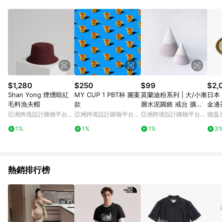
品賣場中有標示「商店」及顯示商店名稱者(指定活動店家除外)
3. 訂單回饋金額將扣除運費/購物金/超贈點/福利金/紅利折抵/折
價券等虛擬貨幣折抵 4. 大宗採購或批發轉賣不具回饋資格： 如
有相關事證認定您為大宗採購、批發轉賣而非最終消費使用者，
相關認定以Yahoo購物中心之認定為準
$1,280
$250
$99
$2,
Shan Yong 煙燻暗紅
MY CUP 1 PBT杯 圖案
莫蘭迪粉系列 | 大/小漸
日本 N
毛料漁夫帽
款
層水泥圓錐 戒台 擴香
金邊茶
石 可搭底盤
亞洲跨境設計購物平台
亞洲跨境設計購物平台
亞洲跨境設計購物平台
德蔻
Pinkoi
Pinkoi
Pinkoi
1%
1%
1%
3
熱銷排行榜