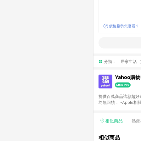
價格趨勢怎麼看？
分類：
居家生活
Yahoo購
提供百萬商品讓您超好逛，15
均無回饋： -Apple相
塊) [2023/2/10起適用] -電玩/遊戲/相機/單眼/鏡頭/拍立得 [2024/6/1起適用] -內接硬碟、外接硬碟、主機板/顯示卡
[2026/5/18起適用
Yahoo超贈點回饋者
相似商品
熱銷
單回饋金額將扣除運費/
格： 如有相關事證認
相似商品