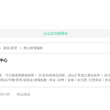
設定到價通知
傢俱/床墊
辦公椅電腦椅
物中心
天鑑賞期購物保障！ 3C及特殊商品回饋，請以訂單成立通知為準 1. 請注意以下品類商品
關商品/手機/票券/儲值金/虛擬點數 -黃金 (金幣 / 金條 / 金元寶 /立體黃金 / 
] 2. 以下訂單將不符合導購資格，亦不得使用點數紅包： - 點擊Yahoo奇摩APP
 - 購物中心商店之商品：商品賣場中有標示「商店」及顯示商店名稱者(指定活動店家
排行榜
商品描述
購物金/超贈點/福利金/紅利折抵/折價券等虛擬貨幣折抵 4. 大宗採購或批發
定您為大宗採購、批發轉賣而非最終消費使用者，相關認定以Yahoo購物中心之