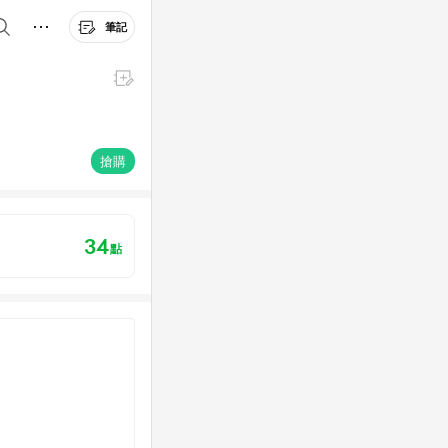
筆記
搶購
34
點