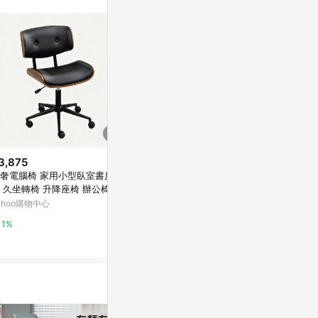
3,875
$1,390
降價
奢電腦椅 家用小型臥室書房椅
電腦椅 事務椅 辦公椅 OC001 BK
$2,980
(降$8
 久坐轉椅 升降座椅 辦公椅子
NITORI宜得利家居
E-home E
適
ahoo購物中心
台灣樂天市場
椅-灰色
特力屋
1%
3%
0%