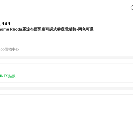
,484
-home Rhoda羅達布面黑腳可調式盤腿電腦椅-兩色可選
hoo購物中心
OINTS點數