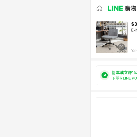
$3
E
Ya
訂單成立賺1%
下單享LINE P