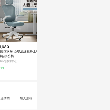
1,680
$1,779
歷史低價
氣氛家居 亞堤流線貼脊工學電
ONE生活 亞當護腰網布電腦椅
$399
(降$99)
椅/辦公椅
Yahoo購物中心
跨境銀狐絨辦
ahoo購物中心
腦椅套連體扶
1%
護套
東森購物 ETMa
1%
0.5%
背舒適倚靠 加大泡棉