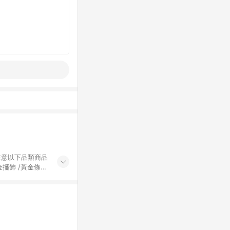
黃金擺飾 /黃金條
的購回饋活動享
除外) 3. 訂
轉賣不具回饋資
認定為準