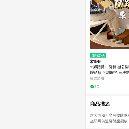
限時加碼
$199
✨腳踏凳✨ 腳凳 辦公腳
腳踏椅 可調腳凳 三段
底支撐墊 小孩穿鞋椅 
蝦皮購物
桌上收納架 多用途腳
6%
商品描述
超大面積可坐可盤腿
坐墊可供雙腳盤腿擺