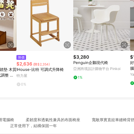
$3,280
$
降價
Penguin企鵝現代椅
好
$2,636
(降$2,354)
腦
亞洲跨境設計購物平台 Pinkoi
踏墊 木質
IHouse-比特 可調式升降椅
Y
式調整 腳
特力屋
1%
沙發墊腳板
0%
兩用電腦椅 柔韌度和透氣性兼具的布面椅座 寬敞厚實直紋車縫椅
放 正常使用下，結構保固一年