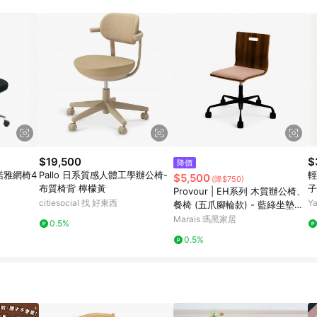
$19,500
$
降價
-諾雅網椅4
Pallo 日系質感人體工學辦公椅-
輕
$5,500
(降$750)
布質椅背 檸檬黃
子
Provour | EH系列 木質辦公椅、
舒
citiesocial 找 好東西
Y
餐椅 (五爪腳輪款) - 藍綠坐墊
+深色椅背
Marais 瑪黑家居
0.5%
0.5%