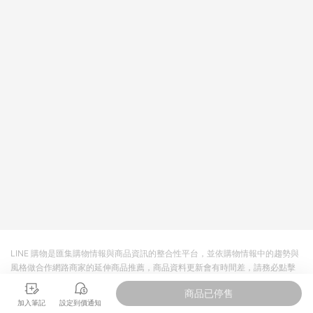
新客滿額贈點等滿額限制活動僅限單一品牌滿足活動辦法得以符
合資格。 特力集團所屬訂單，將會依據購買商品之品牌：特力
屋、HOLA 及 Hoi!好好生活 而拆分成不同訂單並獨立計算點數回
饋。
LINE 購物是匯集購物情報與商品資訊的整合性平台，並依購物情報中的趨勢與
風格做合作網路商家的延伸商品推薦，商品資料更新會有時間差，請務必點擊
商品至各合作網路商家，確認現售價與購物條件，一切資訊以合作廠商網頁為
商品已停售
準。
加入筆記
設定到價通知