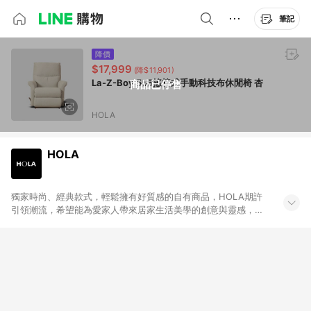
筆記
降價
$17,999
(降$11,901)
La-Z-Boy 555搖椅式手動科技布休閒椅 杏
商品已停售
HOLA
HOLA
獨家時尚、經典款式，輕鬆擁有好質感的自有商品，HOLA期許
引領潮流，希望能為愛家人帶來居家生活美學的創意與靈感，並
以此為概念推出三個自有商品系列：「HOLA design」由專屬設
計師解讀國際時尚，推出獨家設計，為居家注入當季的流行品
味。「HOLA home」的經典款式能容易搭配各個居家空間，輕
鬆佈置夢想家園。「HOLA selection」精選多樣風格的限量商
品，讓您輕鬆以優惠價格挑選各式生活好物，為居家創造更多的
新意與樂趣。同時，HOLA自有商品皆通過專業檢測，讓愛家人
安心輕鬆地享受美好居家生活。 LINE購物站上活動如點數紅包、