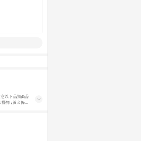
黃金擺飾 /黃金條
的購回饋活動享
除外) 3. 訂
轉賣不具回饋資
認定為準