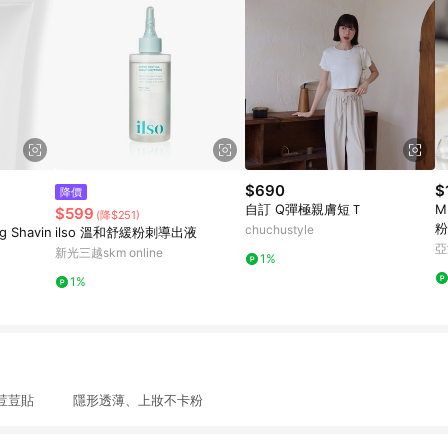
$690
$
降價
自訂 Q彈極親膚短Ｔ
M
$599
(降$251)
粉
chuchustyle
g Shavin
ilso 溫和舒緩粉刺導出液
亞
新光三越skm online
1%
1%
荳荳貼 隱形透薄、上妝不卡粉