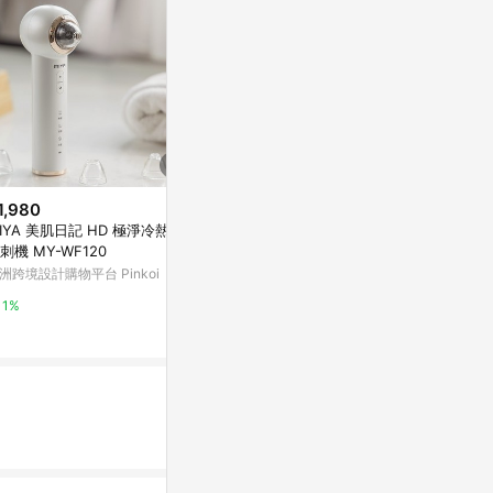
1,980
降價
歷史低價
IYA 美肌日記 HD 極淨冷熱敷
$599
$449
(降$251)
(降$23
刺機 MY-WF120
ilso 溫和舒緩粉刺導出液
【NARUKO
洲跨境設計購物平台 Pinkoi
+美白寶
新光三越skm online
NARUKO牛爾
1%
1%
10%