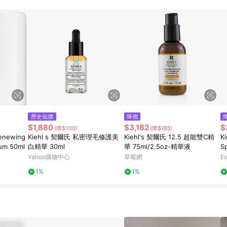
歷史低價
降價
$1,880
$3,182
$
(降$100)
(降$185)
Renewing
Kiehl s 契爾氏 私密理毛修護美
Kiehl's 契爾氏 12.5 超能雙C精
Ki
rum 50ml
白精華 30ml
華 75ml/2.5oz-精華液
S
Yahoo購物中心
草莓網
Es
1%
1%