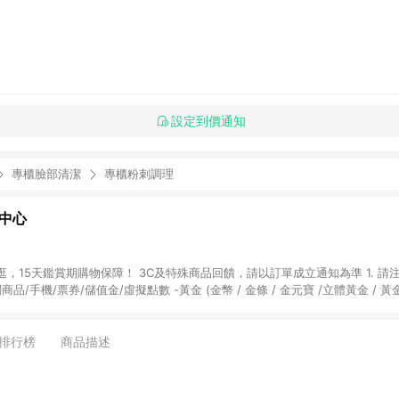
設定到價通知
專櫃臉部清潔
專櫃粉刺調理
物中心
天鑑賞期購物保障！ 3C及特殊商品回饋，請以訂單成立通知為準 1. 請注意以下品類商品
關商品/手機/票券/儲值金/虛擬點數 -黃金 (金幣 / 金條 / 金元寶 /立體黃金 / 
] 2. 以下訂單將不符合導購資格，亦不得使用點數紅包： - 點擊Yahoo奇摩APP
 - 購物中心商店之商品：商品賣場中有標示「商店」及顯示商店名稱者(指定活動店家
排行榜
商品描述
購物金/超贈點/福利金/紅利折抵/折價券等虛擬貨幣折抵 4. 大宗採購或批發
定您為大宗採購、批發轉賣而非最終消費使用者，相關認定以Yahoo購物中心之