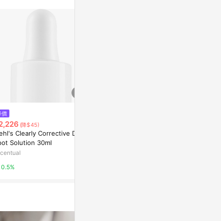
降價
降價
降價
2,226
$1,531
$3,604
(降$45)
(降$31)
(降$
ehl's Clearly Corrective Dark
Kiehl's Expertly Clear Blemish-
Kiehl's Powe
pot Solution 30ml
Treatment & Preventing Lotio
e-Reducing 
n 60ml
ml
centual
Escentual
Escentual
0.5%
0.5%
0.5%