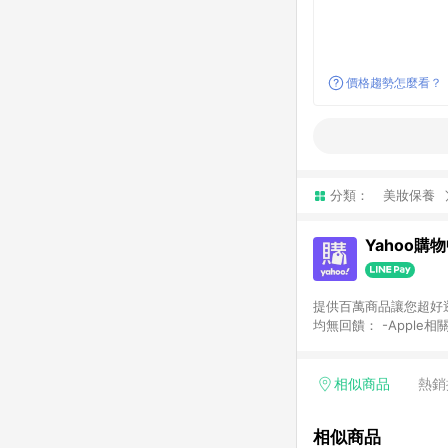
價格趨勢怎麼看？
分類：
美妝保養
Yahoo購
提供百萬商品讓您超好逛，15
均無回饋： -Apple相
塊) [2023/2/10起適用] -電玩/遊戲/相機/單眼/鏡頭/拍立得 [2024/6/1起適用] -內接硬碟、外接硬碟、主機板/顯示卡
[2026/5/18起適用
Yahoo超贈點回饋者
相似商品
熱銷
單回饋金額將扣除運費/
格： 如有相關事證認
相似商品