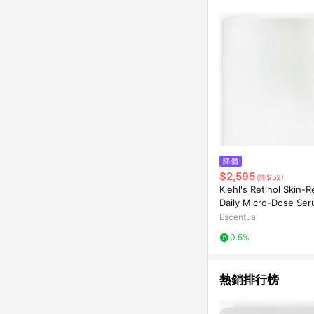
降價
$2,595
(降$52)
Kiehl's Retinol Skin-
Daily Micro-Dose Se
Escentual
0.5%
熱銷排行榜