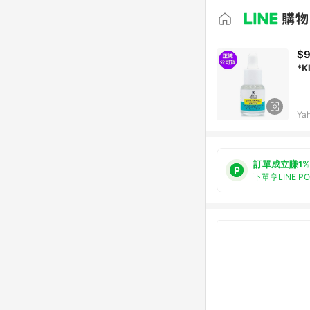
$9
*
Ya
訂單成立賺1%
下單享LINE P