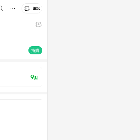
筆記
搶購
9
點