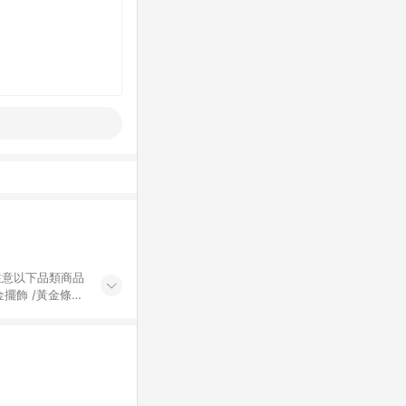
黃金擺飾 /黃金條
的購回饋活動享
除外) 3. 訂
轉賣不具回饋資
認定為準