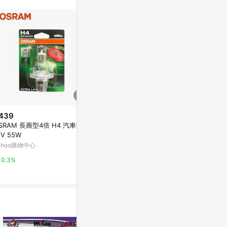
439
$1,988
限時加碼
SRAM 長壽型4倍 H4 汽車燈泡
【Osram歐司
$116
2V 55W
直上型燈泡 6
OSRAM歐司朗 14W超廣角LED
貨-2入
ahoo購物中心
Yahoo購物中
燈泡 節能版 無頻閃 無藍光危害
白光/黃光/自然光
蝦皮購物
0.3%
0.3%
1%