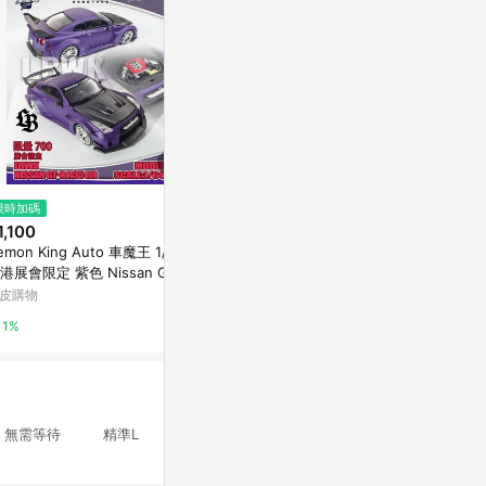
限時加碼
歷史低價
限時加碼
1,100
$652
$170
(降$163)
emon King Auto 車魔王 1/64
硅油指針胎壓表胎壓計充氣槍打
台灣現貨🌞汽
港展會限定 紫色 Nissan GTR
氣表放氣測壓充氣一體高精度
容蠟 汽車蠟 
35RR 引擎蓋可開
蠟 拋光蠟 汽
皮購物
東森購物 ETMall
蝦皮購物
汽車蠟 新車
1%
0.5%
3.6%
動，無需等待 精準L