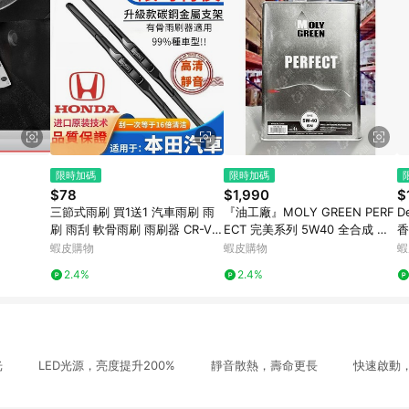
限時加碼
限時加碼
$78
$1,990
$
三節式雨刷 買1送1 汽車雨刷 雨
『油工廠』MOLY GREEN PERF
D
刷 雨刮 軟骨雨刷 雨刷器 CR-V
ECT 完美系列 5W40 全合成 汽
香
UR-V XR-V HRV ODYSS CIVI
車 機油 酯類 PAO 液態鉬 4L SN
R
蝦皮購物
蝦皮購物
蝦
2.4%
2.4%
K，白光 LED光源，亮度提升200% 靜音散熱，壽命更長 快速啟