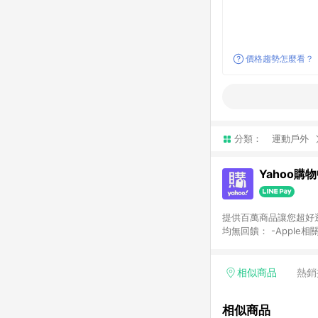
價格趨勢怎麼看？
分類：
運動戶外
Yahoo購
提供百萬商品讓您超好逛，15
均無回饋： -Apple相
塊) [2023/2/10起適用] -電玩/遊戲/相機/單眼/鏡頭/拍立得 [2024/6/1起適用] -內接硬碟、外接硬碟、主機板/顯示卡
[2026/5/18起適用
Yahoo超贈點回饋者
相似商品
熱銷
單回饋金額將扣除運費/
格： 如有相關事證認
相似商品