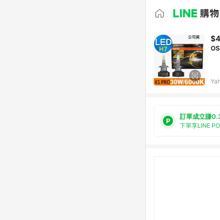
$4
OS
Ya
訂單成立賺0.
下單享LINE P