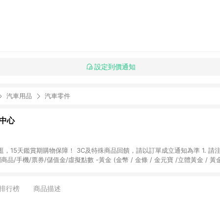
設定到價通知
汽車用品
汽車零件
物中心
天鑑賞期購物保障！ 3C及特殊商品回饋，請以訂單成立通知為準 1. 請注意以下品類商品
關商品/手機/票券/儲值金/虛擬點數 -黃金 (金幣 / 金條 / 金元寶 /立體黃金 / 
] 2. 以下訂單將不符合導購資格，亦不得使用點數紅包： - 點擊Yahoo奇摩APP
 - 購物中心商店之商品：商品賣場中有標示「商店」及顯示商店名稱者(指定活動店家
排行榜
商品描述
購物金/超贈點/福利金/紅利折抵/折價券等虛擬貨幣折抵 4. 大宗採購或批發
定您為大宗採購、批發轉賣而非最終消費使用者，相關認定以Yahoo購物中心之