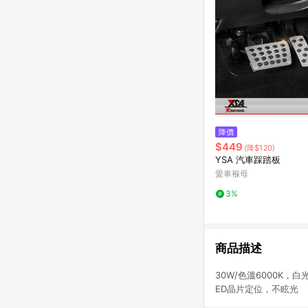
降價
$449
(降$120)
YSA 汽車踩踏板
愛車褓母
3%
商品描述
30W/色溫6000
ED晶片定位，不眩光