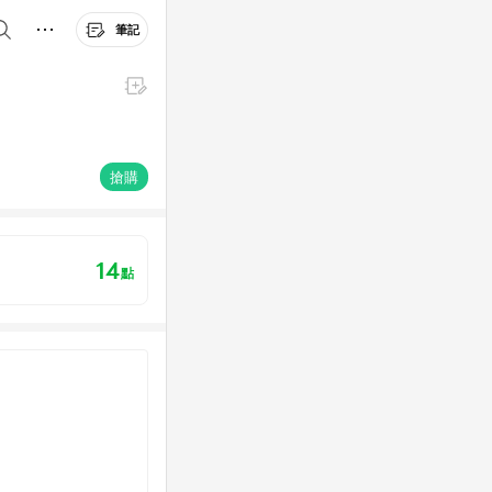
筆記
搶購
14
點