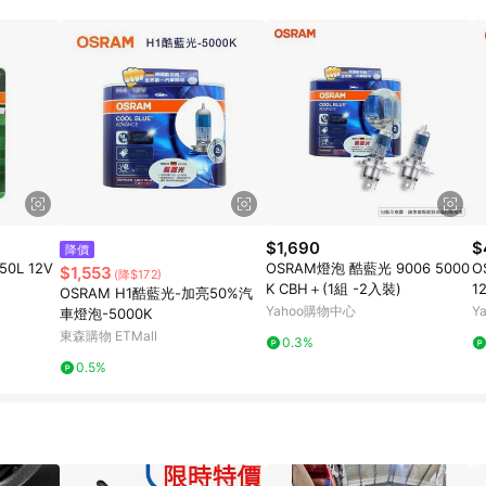
$1,690
$
降價
0L 12V
OSRAM燈泡 酷藍光 9006 5000
O
$1,553
(降$172)
K CBH＋(1組 -2入裝)
1
OSRAM H1酷藍光-加亮50%汽
Yahoo購物中心
Y
車燈泡-5000K
東森購物 ETMall
0.3%
0.5%