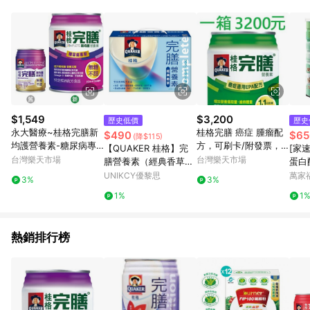
品賣場中有標示「商店」及顯示商店名稱者(指定活動店家除外)
3. 訂單回饋金額將扣除運費/購物金/超贈點/福利金/紅利折抵/折
價券等虛擬貨幣折抵 4. 大宗採購或批發轉賣不具回饋資格： 如
有相關事證認定您為大宗採購、批發轉賣而非最終消費使用者，
相關認定以Yahoo購物中心之認定為準
$1,549
$3,200
歷史低價
歷史
永大醫療~桂格完膳新
桂格完膳 癌症 腫瘤配
$490
$65
(降$115)
均護營養素-糖尿病專
方，可刷卡/附發票，
【QUAKER 桂格】完
[家
用配方(低糖/無糖不甜/
類似倍速/倍力素
台灣樂天市場
台灣樂天市場
膳營養素（經典香草配
蛋白
箱/24罐*250ml)~每箱
方）8入禮盒
UNIKCY優黎思
萬家
3%
3%
1549元(3箱免運費)
1%
1
熱銷排行榜