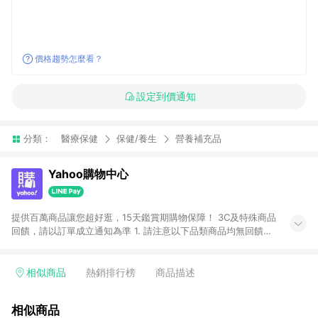
價格趨勢怎麼看？
設定到價通知
分類：
醫療保健
保健/養生
營養補充品
Yahoo購物中心
提供百萬商品讓您超好逛，15天鑑賞期購物保障！ 3C及特殊商品
回饋，請以訂單成立通知為準 1. 請注意以下品類商品均無回饋：
-Apple相關商品/手機/票券/儲值金/虛擬點數 -黃金 (金幣 / 金條
/ 金元寶 /立體黃金 / 黃金擺飾 /黃金條塊) [2023/2/10起適用] -
電玩/遊戲/相機/單眼/鏡頭/拍立得 [2024/6/1起適用] -內接硬
相似商品
熱銷排行榜
商品描述
碟、外接硬碟、主機板/顯示卡[2026/5/18起適用] 2. 以下訂單將
不符合導購資格，亦不得使用點數紅包： - 點擊Yahoo奇摩APP
相似商品
的購回饋活動享Yahoo超贈點回饋者 - 購物中心商店之商品：商