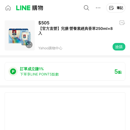
筆記
$505
【官方直營】完膳 營養素經典香草250ml×8
入
搶購
Yahoo購物中心
訂單成立賺1%
5
點
下單享LINE POINTS點數