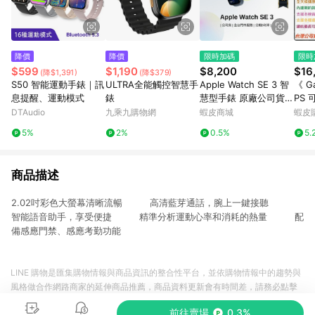
降價
降價
限時加碼
限時
$599
$1,190
$8,200
$16
(降$1,391)
(降$379)
S50 智能運動手錶｜訊
ULTRA全能觸控智慧手
Apple Watch SE 3 智
《 G
息提醒、運動模式
錶
慧型手錶 原廠公司貨
PS 
健康偵測 心率偵測 運
5m
DTAudio
九乘九購物網
蝦皮商城
蝦皮
動手錶 蘋果手錶 二手
運動
5%
2%
0.5%
5.
品 US3C
慧通
商品描述
2.02吋彩色大螢幕清晰流暢 高清藍芽通話，腕上一鍵接聽
智能語音助手，享受便捷 精準分析運動心率和消耗的熱量 配
備感應門禁、感應考勤功能
LINE 購物是匯集購物情報與商品資訊的整合性平台，並依購物情報中的趨勢與
風格做合作網路商家的延伸商品推薦，商品資料更新會有時間差，請務必點擊
商品至各合作網路商家，確認現售價與購物條件，一切資訊以合作廠商網頁為
前往賣場
0.3%
準。