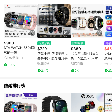
品賣場中有標示「商店」及顯示商店名稱者(指定活動店家除外)
3. 訂單回饋金額將扣除運費/購物金/超贈點/福利金/紅利折抵/折
價券等虛擬貨幣折抵 4. 大宗採購或批發轉賣不具回饋資格： 如
有相關事證認定您為大宗採購、批發轉賣而非最終消費使用者，
相關認定以Yahoo購物中心之認定為準
$900
限時加碼
限時加碼
降價
DTA WATCH S50運動
$729
$380
$45
智能手錶
智慧手錶 智能腕錶 大
【台灣現貨~隔日到
u-t
Yahoo購物中心
螢幕手錶 藍牙通話手錶
貨】IS愛思 2.02吋 藍
慧手
時尚智能穿戴設備 多色
牙震動智慧心率手錶繁
式IP
蝦皮購物
蝦皮購物
myf
0.3%
可選男女通用情侶手錶
體中文 健康監測 LINE
運動
2.4%
2%
2
日常穿搭運動風格智能
通知 運動手錶
手環腕錶
熱銷排行榜