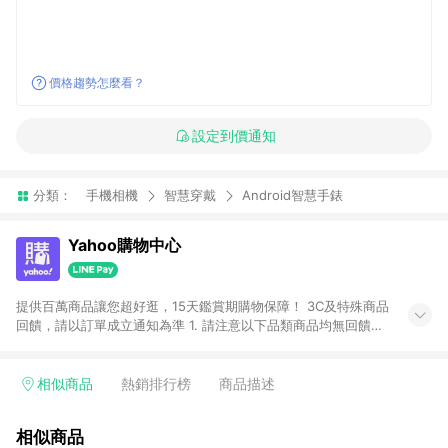
價格趨勢怎麼看？
設定到價通知
分類：
手機相機
智慧穿戴
Android智慧手錶
Yahoo購物中心
提供百萬商品讓您超好逛，15天鑑賞期購物保障！ 3C及特殊商品
回饋，請以訂單成立通知為準 1. 請注意以下品類商品均無回饋：
-Apple相關商品/手機/票券/儲值金/虛擬點數 -黃金 (金幣 / 金條
/ 金元寶 /立體黃金 / 黃金擺飾 /黃金條塊) [2023/2/10起適用] -
電玩/遊戲/相機/單眼/鏡頭/拍立得 [2024/6/1起適用] -內接硬
相似商品
熱銷排行榜
商品描述
碟、外接硬碟、主機板/顯示卡[2026/5/18起適用] 2. 以下訂單將
不符合導購資格，亦不得使用點數紅包： - 點擊Yahoo奇摩APP
相似商品
的購回饋活動享Yahoo超贈點回饋者 - 購物中心商店之商品：商