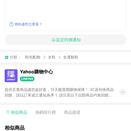
價格趨勢怎麼看？
設定到價通知
分類：
鞋包配飾
女鞋
女運動鞋
Yahoo購物中心
提供百萬商品讓您超好逛，15天鑑賞期購物保障！ 3C及特殊商品
回饋，請以訂單成立通知為準 1. 請注意以下品類商品均無回饋：
-Apple相關商品/手機/票券/儲值金/虛擬點數 -黃金 (金幣 / 金條
/ 金元寶 /立體黃金 / 黃金擺飾 /黃金條塊) [2023/2/10起適用] -
電玩/遊戲/相機/單眼/鏡頭/拍立得 [2024/6/1起適用] -內接硬
相似商品
熱銷排行榜
商品描述
碟、外接硬碟、主機板/顯示卡[2026/5/18起適用] 2. 以下訂單將
不符合導購資格，亦不得使用點數紅包： - 點擊Yahoo奇摩APP
相似商品
的購回饋活動享Yahoo超贈點回饋者 - 購物中心商店之商品：商