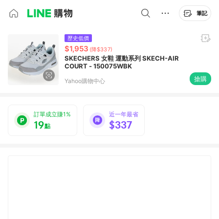
筆記
歷史低價
$1,953
(降$337)
SKECHERS 女鞋 運動系列 SKECH-AIR
COURT - 150075WBK
搶購
Yahoo購物中心
訂單成立賺1%
近一年最省
19
$337
點