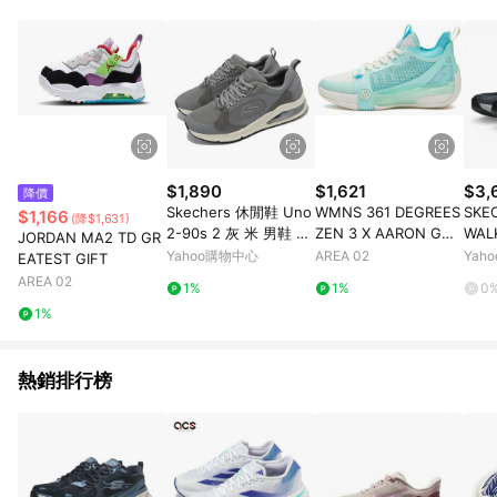
品賣場中有標示「商店」及顯示商店名稱者(指定活動店家除外)
3. 訂單回饋金額將扣除運費/購物金/超贈點/福利金/紅利折抵/折
價券等虛擬貨幣折抵 4. 大宗採購或批發轉賣不具回饋資格： 如
有相關事證認定您為大宗採購、批發轉賣而非最終消費使用者，
相關認定以Yahoo購物中心之認定為準
$1,890
$1,621
$3,
降價
Skechers 休閒鞋 Uno
WMNS 361 DEGREES
SKE
$1,166
(降$1,631)
2-90s 2 灰 米 男鞋 緩
ZEN 3 X AARON GOR
WAL
JORDAN MA2 TD GR
衝 氣墊 記憶鞋墊 麂皮
DON MOJITO
ING
Yahoo購物中心
AREA 02
Yah
EATEST GIFT
運動鞋 183065GRY
216
AREA 02
1%
1%
0
1%
熱銷排行榜