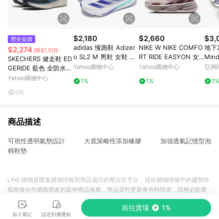
$2,180
$2,660
$3,
歷史低價
adidas 慢跑鞋 Adizer
NIKE W NIKE COMFO
地下足
$2,274
(降$1,516)
o SL2 M 男鞋 女鞋 藍
RT RIDE EASYON 女
Min
SKECHERS 健走鞋 ED
白 緩衝 回彈 輕量 運動
鞋 慢跑鞋 運動鞋 緩震
Yahoo購物中心
Yahoo購物中心
亞洲
GERIDE 藍色 全防水
鞋 愛迪達 IF6744
厚底 粉紫-IF5001101
Pinko
運動鞋 女 150498NVY
Yahoo購物中心
1%
1%
1
0%
商品描述
可視性透明氣墊設計 大底策略性添加橡膠 加強透氣記憶型泡
棉鞋墊
LINE 購物是匯集購物情報與商品資訊的整合性平台，並依購物情報中的趨勢與
風格做合作網路商家的延伸商品推薦，商品資料更新會有時間差，請務必點擊
商品至各合作網路商家，確認現售價與購物條件，一切資訊以合作廠商網頁為
前往賣場
1%
準。
加入筆記
設定到價通知