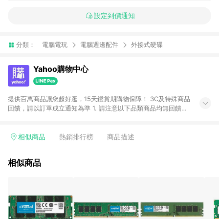
設定到價通知
分類：
電腦電玩
電腦週邊配件
外接式硬碟
Yahoo購物中心
提供百萬商品讓您超好逛，15天鑑賞期購物保障！ 3C及特殊商品
回饋，請以訂單成立通知為準 1. 請注意以下品類商品均無回饋：
-Apple相關商品/手機/票券/儲值金/虛擬點數 -黃金 (金幣 / 金條
/ 金元寶 /立體黃金 / 黃金擺飾 /黃金條塊) [2023/2/10起適用] -
電玩/遊戲/相機/單眼/鏡頭/拍立得 [2024/6/1起適用] -內接硬
相似商品
熱銷排行榜
商品描述
碟、外接硬碟、主機板/顯示卡[2026/5/18起適用] 2. 以下訂單將
不符合導購資格，亦不得使用點數紅包： - 點擊Yahoo奇摩APP
相似商品
的購回饋活動享Yahoo超贈點回饋者 - 購物中心商店之商品：商
品賣場中有標示「商店」及顯示商店名稱者(指定活動店家除外)
3. 訂單回饋金額將扣除運費/購物金/超贈點/福利金/紅利折抵/折
價券等虛擬貨幣折抵 4. 大宗採購或批發轉賣不具回饋資格： 如
有相關事證認定您為大宗採購、批發轉賣而非最終消費使用者，
相關認定以Yahoo購物中心之認定為準