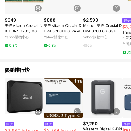
$649
$888
$2,590
歷史
美光Micron Crucial N
美光Micron Crucial D
Micron 美光 Crucial D
$3,
B-DDR4 3200/ 8G 筆
DR4 3200/16G RAM
DR4 3200 8G 8GB 桌
Tran
記型記憶體 RAM (原生
桌上型記憶體(原生320
機記憶體 CT8G4DFRA
Yahoo購物中心
Yahoo購物中心
Yahoo購物中心
m系列
3200)(CT8G4SFRA32
0顆粒) CT16G4DFRA3
32A
GB 
台灣
0.3%
0.3%
0%
A)
2A
B-8
3
熱銷排行榜
$7,290
降價
降價
降價
Western Digital G‑DRI
$3,990
$3,799
$16
(降$4,009)
(降$1,000)