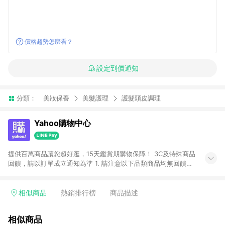
價格趨勢怎麼看？
設定到價通知
分類：
美妝保養
美髮護理
護髮頭皮調理
Yahoo購物中心
提供百萬商品讓您超好逛，15天鑑賞期購物保障！ 3C及特殊商品
回饋，請以訂單成立通知為準 1. 請注意以下品類商品均無回饋：
-Apple相關商品/手機/票券/儲值金/虛擬點數 -黃金 (金幣 / 金條
/ 金元寶 /立體黃金 / 黃金擺飾 /黃金條塊) [2023/2/10起適用] -
電玩/遊戲/相機/單眼/鏡頭/拍立得 [2024/6/1起適用] -內接硬
相似商品
熱銷排行榜
商品描述
碟、外接硬碟、主機板/顯示卡[2026/5/18起適用] 2. 以下訂單將
不符合導購資格，亦不得使用點數紅包： - 點擊Yahoo奇摩APP
相似商品
的購回饋活動享Yahoo超贈點回饋者 - 購物中心商店之商品：商