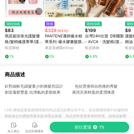
限時加碼
降價
限時加碼
限時
$83
$329
$199
$9
(降$66)
瑪宣妮珍珠光護髮優
PANTENE潘婷爆水精
台灣24H出貨【韓國製
護髮
格/髮梢修護菁華/護髮/
華系列-爆水膠囊髮膜
- AVCA・洗髮精/護髮
精油
潤髮/免沖洗/修護/180
PRO-V高濃保濕護髮髮
液】韓國洗髮精 控油洗
囊 
蝦皮購物
康是美網購eShop
蝦皮購物
蝦皮
g/罐/免沖洗
膜 水潤修護型12ML*8
髮精 頭皮水 養髮液 頭
髮 
1%
5%
4.8%
6.
（新舊包裝隨機出貨）
皮精華水 頭皮噴霧
洗護
果護
商品描述
針對細軟毛躁髮量少的捲髮所設計 包括燙捲與自然捲的秀髮
創造蓬鬆豐盈 抗溼氣的柔順效果 展現完美輕盈的柔潤捲度
LINE 購物是匯集購物情報與商品資訊的整合性平台，並依購物情報中的趨勢與
風格做合作網路商家的延伸商品推薦，商品資料更新會有時間差，請務必點擊
商品至各合作網路商家，確認現售價與購物條件，一切資訊以合作廠商網頁為
前往賣場
1%
準。
加入筆記
設定到價通知