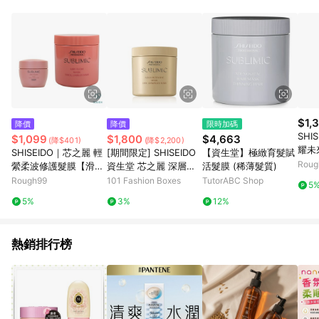
品賣場中有標示「商店」及顯示商店名稱者(指定活動店家除外)
3. 訂單回饋金額將扣除運費/購物金/超贈點/福利金/紅利折抵/折
價券等虛擬貨幣折抵 4. 大宗採購或批發轉賣不具回饋資格： 如
有相關事證認定您為大宗採購、批發轉賣而非最終消費使用者，
相關認定以Yahoo購物中心之認定為準
$1,
降價
降價
限時加碼
SHI
$1,099
$1,800
$4,663
(降$401)
(降$2,200)
耀未
SHISEIDO｜芯之麗 輕
[期間限定] SHISEIDO
【資生堂】極緻育髮賦
Roug
縈柔波修護髮膜【滑順
資生堂 芯之麗 深層修
活髮膜 (稀薄髮質)
潤澤】200g｜680g
護 盈潤新生髮膜 （乾
Rough99
101 Fashion Boxes
TutorABC Shop
5
燥受損）680g
5%
3%
12%
熱銷排行榜