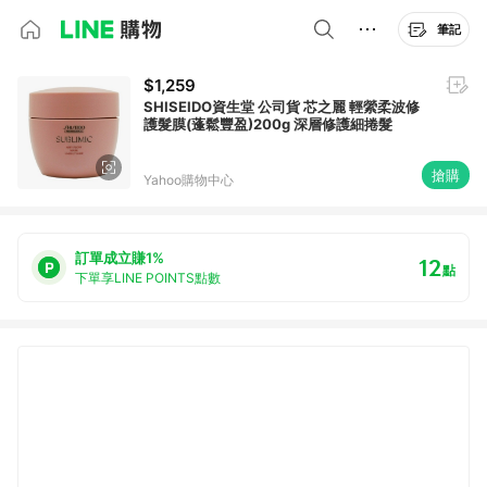
筆記
$1,259
SHISEIDO資生堂 公司貨 芯之麗 輕縈柔波修
護髮膜(蓬鬆豐盈)200g 深層修護細捲髮
搶購
Yahoo購物中心
訂單成立賺1%
12
點
下單享LINE POINTS點數