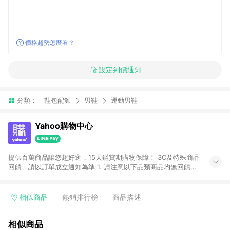
價格趨勢怎麼看？
設定到價通知
分類：
鞋包配飾
男鞋
運動男鞋
Yahoo購物中心
提供百萬商品讓您超好逛，15天鑑賞期購物保障！ 3C及特殊商品
回饋，請以訂單成立通知為準 1. 請注意以下品類商品均無回饋：
-Apple相關商品/手機/票券/儲值金/虛擬點數 -黃金 (金幣 / 金條
/ 金元寶 /立體黃金 / 黃金擺飾 /黃金條塊) [2023/2/10起適用] -
電玩/遊戲/相機/單眼/鏡頭/拍立得 [2024/6/1起適用] -內接硬
相似商品
熱銷排行榜
商品描述
碟、外接硬碟、主機板/顯示卡[2026/5/18起適用] 2. 以下訂單將
不符合導購資格，亦不得使用點數紅包： - 點擊Yahoo奇摩APP
相似商品
的購回饋活動享Yahoo超贈點回饋者 - 購物中心商店之商品：商