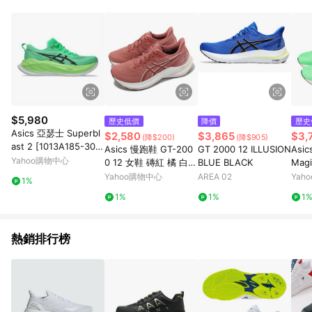
品賣場中有標示「商店」及顯示商店名稱者(指定活動店家除外)
3. 訂單回饋金額將扣除運費/購物金/超贈點/福利金/紅利折抵/折
價券等虛擬貨幣折抵 4. 大宗採購或批發轉賣不具回饋資格： 如
有相關事證認定您為大宗採購、批發轉賣而非最終消費使用者，
相關認定以Yahoo購物中心之認定為準
$5,980
歷史低價
降價
歷史
Asics 亞瑟士 Superbl
$2,580
$3,865
$3,
(降$200)
(降$905)
ast 2 [1013A185-300]
Asics 慢跑鞋 GT-200
GT 2000 12 ILLUSION
Asi
男 慢跑鞋 跑鞋 路跑 箱
Yahoo購物中心
0 12 女鞋 磚紅 橘 白
BLUE BLACK
Mag
根驛傳 綠 黑
低足弓 支撐 運動鞋 路
女鞋
Yahoo購物中心
AREA 02
Yah
1%
跑 亞瑟士 1012B5066
瑟士 
1%
1%
1
00
熱銷排行榜