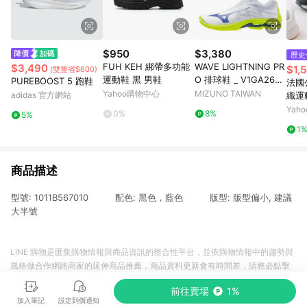
$950
$3,380
歷史
FUH KEH 綁帶多功能
WAVE LIGHTNING PR
$3,490
$1,
(雙重省$600)
運動鞋 黑 男鞋
O 排球鞋 _ V1GA2660
PUREBOOST 5 跑鞋
法國公
39
Yahoo購物中心
MIZUNO TAIWAN
adidas 官方網站
織運
LWW
Yah
0%
8%
5%
1
商品描述
型號: 1011B567010 配色: 黑色，藍色 版型: 版型偏小, 建議
大半號
LINE 購物是匯集購物情報與商品資訊的整合性平台，並依購物情報中的趨勢與
風格做合作網路商家的延伸商品推薦，商品資料更新會有時間差，請務必點擊
商品至各合作網路商家，確認現售價與購物條件，一切資訊以合作廠商網頁為
前往賣場
1%
準。
加入筆記
設定到價通知