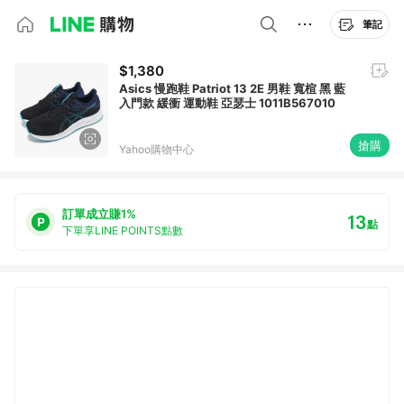
筆記
$1,380
Asics 慢跑鞋 Patriot 13 2E 男鞋 寬楦 黑 藍
入門款 緩衝 運動鞋 亞瑟士 1011B567010
搶購
Yahoo購物中心
訂單成立賺1%
13
點
下單享LINE POINTS點數