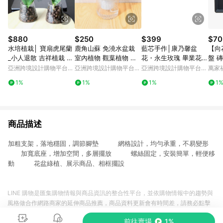
$880
$250
$399
$70
水培植栽│ 寶扇虎尾蘭
鹿角山蘇 免澆水盆栽
藍芯手作│康乃馨盆
【向
_小人退散 吉祥植栽 室
室內植物 觀葉植物 禮
花・永生玫瑰 畢業花束
盤 磚
內植物 辦公室盆栽
物 辦公室小物
生日禮物 母親節禮盒
亞洲跨境設計購物平台
亞洲跨境設計購物平台
亞洲跨境設計購物平台
萬家
Pinkoi
Pinkoi
Pinkoi
1%
1%
1%
1
商品描述
加粗支架，落地穩固，調節腳墊 網格設計，均勻承重，不易變形
加寬底座，增加空間，多層擺放 螺絲固定，安裝簡單，輕便移
動 花盆綠植、展示商品、相框擺設
LINE 購物是匯集購物情報與商品資訊的整合性平台，並依購物情報中的趨勢與
風格做合作網路商家的延伸商品推薦，商品資料更新會有時間差，請務必點擊
商品至各合作網路商家，確認現售價與購物條件，一切資訊以合作廠商網頁為
前往賣場
1%
準。