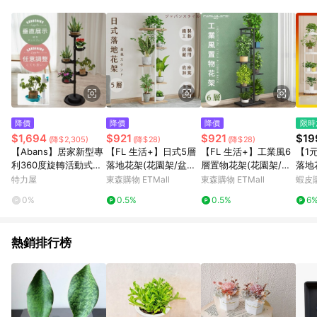
品賣場中有標示「商店」及顯示商店名稱者(指定活動店家除外)
3. 訂單回饋金額將扣除運費/購物金/超贈點/福利金/紅利折抵/折
價券等虛擬貨幣折抵 4. 大宗採購或批發轉賣不具回饋資格： 如
有相關事證認定您為大宗採購、批發轉賣而非最終消費使用者，
相關認定以Yahoo購物中心之認定為準
降價
降價
降價
限時
$1,694
$921
$921
$19
(降$2,305)
(降$28)
(降$28)
【Abans】居家新型專
【FL 生活+】日式5層
【FL 生活+】工業風6
【1
利360度旋轉活動式盆
落地花架(花園架/盆栽
層置物花架(花園架/盆
落地
栽架/收納架(黑色1入)
架/花台/花盆架/花台/
栽架/花台/花盆架/花
花台
特力屋
東森購物 ETMall
東森購物 ETMall
蝦皮
多肉花架/A-273)
台/多肉花架/A-280)
物架
0%
0.5%
0.5%
6
熱銷排行榜