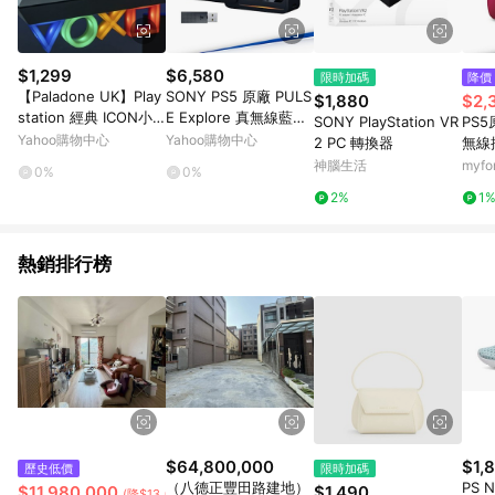
$1,299
$6,580
限時加碼
降價
【Paladone UK】Play
SONY PS5 原廠 PULS
$1,880
$2,
station 經典 ICON小
E Explore 真無線藍芽
SONY PlayStation VR
PS5
夜燈
耳塞式耳機 午夜黑 CFI
Yahoo購物中心
Yahoo購物中心
2 PC 轉換器
無線
-ZWE1G01 (含適配器)
-ZC
神腦生活
myf
0%
0%
AI雜訊抑制
2%
1
熱銷排行榜
$64,800,000
$1,
歷史低價
限時加碼
（八德正豐田路建地）
PS N
$11,980,000
$1,490
(降$13,020,000)