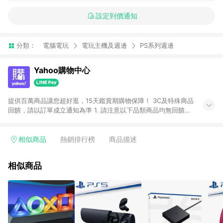
設定到價通知
分類：
電腦電玩
電玩主機及週邊
PS系列週邊
Yahoo購物中心
提供百萬商品讓您超好逛，15天鑑賞期購物保障！ 3C及特殊商品
回饋，請以訂單成立通知為準 1. 請注意以下品類商品均無回饋：
-Apple相關商品/手機/票券/儲值金/虛擬點數 -黃金 (金幣 / 金條
/ 金元寶 /立體黃金 / 黃金擺飾 /黃金條塊) [2023/2/10起適用] -
電玩/遊戲/相機/單眼/鏡頭/拍立得 [2024/6/1起適用] -內接硬
相似商品
熱銷排行榜
商品描述
碟、外接硬碟、主機板/顯示卡[2026/5/18起適用] 2. 以下訂單將
不符合導購資格，亦不得使用點數紅包： - 點擊Yahoo奇摩APP
相似商品
的購回饋活動享Yahoo超贈點回饋者 - 購物中心商店之商品：商
品賣場中有標示「商店」及顯示商店名稱者(指定活動店家除外)
3. 訂單回饋金額將扣除運費/購物金/超贈點/福利金/紅利折抵/折
價券等虛擬貨幣折抵 4. 大宗採購或批發轉賣不具回饋資格： 如
有相關事證認定您為大宗採購、批發轉賣而非最終消費使用者，
相關認定以Yahoo購物中心之認定為準