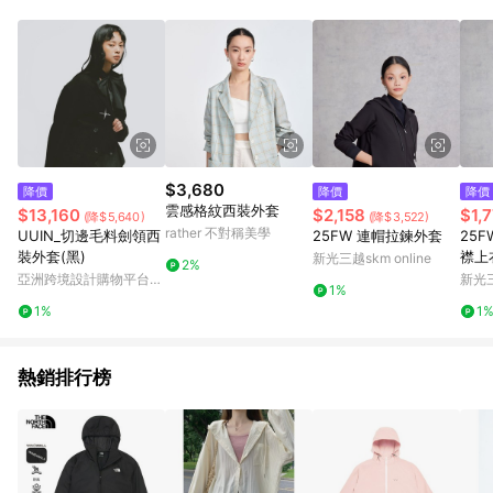
品賣場中有標示「商店」及顯示商店名稱者(指定活動店家除外)
3. 訂單回饋金額將扣除運費/購物金/超贈點/福利金/紅利折抵/折
價券等虛擬貨幣折抵 4. 大宗採購或批發轉賣不具回饋資格： 如
有相關事證認定您為大宗採購、批發轉賣而非最終消費使用者，
相關認定以Yahoo購物中心之認定為準
$3,680
降價
降價
降價
雲感格紋西裝外套
$13,160
$2,158
$1,
(降$5,640)
(降$3,522)
rather 不對稱美學
UUIN_切邊毛料劍領西
25FW 連帽拉鍊外套
25
裝外套(黑)
襟上
新光三越skm online
2%
亞洲跨境設計購物平台
新光三
1%
Pinkoi
1%
1
熱銷排行榜