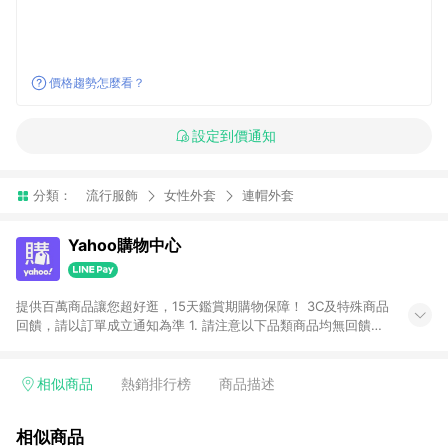
價格趨勢怎麼看？
設定到價通知
分類：
流行服飾
女性外套
連帽外套
Yahoo購物中心
提供百萬商品讓您超好逛，15天鑑賞期購物保障！ 3C及特殊商品
回饋，請以訂單成立通知為準 1. 請注意以下品類商品均無回饋：
-Apple相關商品/手機/票券/儲值金/虛擬點數 -黃金 (金幣 / 金條
/ 金元寶 /立體黃金 / 黃金擺飾 /黃金條塊) [2023/2/10起適用] -
電玩/遊戲/相機/單眼/鏡頭/拍立得 [2024/6/1起適用] -內接硬
相似商品
熱銷排行榜
商品描述
碟、外接硬碟、主機板/顯示卡[2026/5/18起適用] 2. 以下訂單將
不符合導購資格，亦不得使用點數紅包： - 點擊Yahoo奇摩APP
相似商品
的購回饋活動享Yahoo超贈點回饋者 - 購物中心商店之商品：商