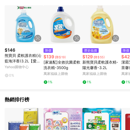
品賣場中有標示「商店」及顯示商店名稱者(指定活動店家除外)
3. 訂單回饋金額將扣除運費/購物金/超贈點/福利金/紅利折抵/折
價券等虛擬貨幣折抵 4. 大宗採購或批發轉賣不具回饋資格： 如
有相關事證認定您為大宗採購、批發轉賣而非最終消費使用者，
相關認定以Yahoo購物中心之認定為準
$146
降價
歷史低價
降價
熊寶貝 柔軟護衣精(沁
$139
$129
$42
(降$19)
(降$55)
藍海洋香)3.2L【愛
[家速配]全效抗菌柔軟
新熊寶貝柔軟護衣精-
潔霜
買】
Yahoo購物中心
洗衣精-3500g
陽光馨香-3.2L
茶馨
萬家福線上購物
萬家福線上購物
萬家
0%
1%
1%
1
熱銷排行榜