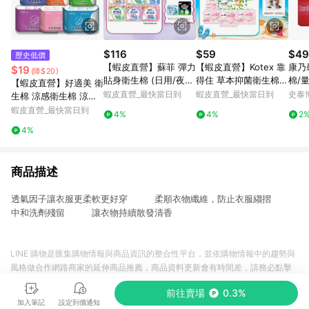
$116
$59
$49
歷史低價
【蝦皮直營】蘇菲 彈力
【蝦皮直營】Kotex 靠
康乃
$19
(降$20)
貼身衛生棉 (日用/夜
得住 草本抑菌衛生棉/
棉/量
【蝦皮直營】好適美 衛
用) 超薄 輕薄 衛生棉
草本抑菌加強版/好菌P
片/
蝦皮直營_最快當日到
蝦皮直營_最快當日到
史泰
生棉 涼感衛生棉 涼感
防漏 草本抑菌 量少型
LUS+ 日用/夜用/護墊
護墊 日用 量少型護墊
蝦皮直營_最快當日到
4%
4%
2
乾爽新升級
超長加長 夜用衛生棉
4%
衛生巾 安睡褲 褲型 透
氣
商品描述
透氣因子讓衣服更柔軟更好穿 柔順衣物纖維，防止衣服縐摺
中和洗劑殘留 讓衣物持續散發清香
LINE 購物是匯集購物情報與商品資訊的整合性平台，並依購物情報中的趨勢與
風格做合作網路商家的延伸商品推薦，商品資料更新會有時間差，請務必點擊
商品至各合作網路商家，確認現售價與購物條件，一切資訊以合作廠商網頁為
前往賣場
0.3%
準。
加入筆記
設定到價通知