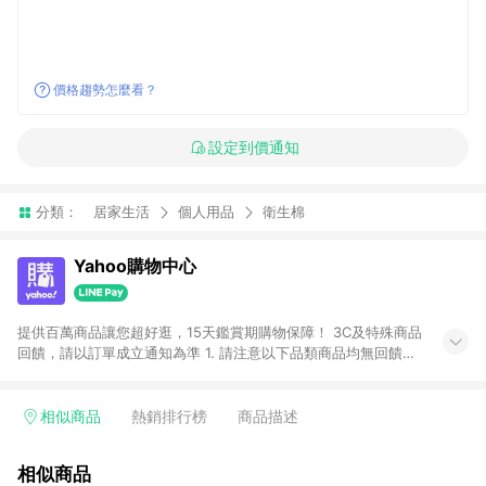
價格趨勢怎麼看？
設定到價通知
分類：
居家生活
個人用品
衛生棉
Yahoo購物中心
提供百萬商品讓您超好逛，15天鑑賞期購物保障！ 3C及特殊商品
回饋，請以訂單成立通知為準 1. 請注意以下品類商品均無回饋：
-Apple相關商品/手機/票券/儲值金/虛擬點數 -黃金 (金幣 / 金條
/ 金元寶 /立體黃金 / 黃金擺飾 /黃金條塊) [2023/2/10起適用] -
電玩/遊戲/相機/單眼/鏡頭/拍立得 [2024/6/1起適用] -內接硬
相似商品
熱銷排行榜
商品描述
碟、外接硬碟、主機板/顯示卡[2026/5/18起適用] 2. 以下訂單將
不符合導購資格，亦不得使用點數紅包： - 點擊Yahoo奇摩APP
相似商品
的購回饋活動享Yahoo超贈點回饋者 - 購物中心商店之商品：商