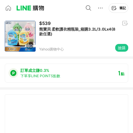
筆記
$539
熊寶貝 柔軟護衣精瓶裝_箱購3.2L/3.0Lx4(8
款任選)
搶購
Yahoo購物中心
訂單成立賺0.3%
1
點
下單享LINE POINTS點數