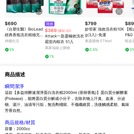
$690
$799
$89
降價
《台塑生醫》BioLead
妙管家 強效洗衣粉10K
【蝦
$369
(降$130)
經典香氛洗衣精補充包
g(3入)-免運
P&G 
Attack一匙靈極效洗衣
璀璨時光1.8kg(6包入)
Bol
神腦生活
東森購物 ETMall
蝦皮
霸室內晾衣 51入
202
萬家福線上購物
5%
0.5%
3
1%
商品描述
瞬間潔淨
這款【多益得酵速潔淨蛋白洗衣精2000ml (茶樹香氛)】
蛋白質分解酵素
(Protease) ，
能將蛋白質分解成小分子，去除衣物上汗臭、血液、分泌
物、湯汁、油漬等污垢，無洗劑殘留、不傷纖維質，洗後觸感柔順、氣味
芳香自然。
商品規格/材質
容量：2000cc