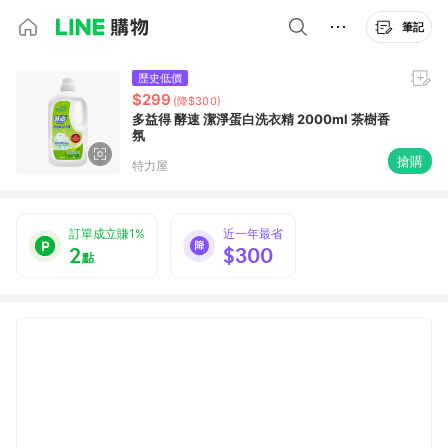
筆記
歷史低價
$299
(降$300)
多益得 酵速 潔淨蛋白洗衣精 2000ml 茶樹香
氛
搶購
特力屋
訂單成立賺1%
近一年最省
2
$300
點