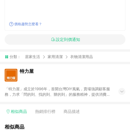
價格趨勢怎麼看？
設定到價通知
分類：
居家生活
家用清潔
衣物清潔用品
特力屋
「特力屋」成立於1996年，首開台灣DIY風氣，賣場強調顧客服
務，力求「問的到、找的到、辦的到」的服務精神，提供消費者
全方位居家解決方案。賣場商品區均安排專屬人員，提供消費者
詢問專業建議；商品方面，提供超過3萬多種豐富品項，讓每位顧
客找到居家修繕、佈置或裝潢時所需；另外，在各家分店內規劃
相似商品
熱銷排行榜
商品描述
「居家裝修中心」，依顧客需求量身打造，為消費者辦理客製化
居家專案工程。 「特力屋」針對商品、陳列、服務、系統、流程
相似商品
等各方面進行整合，提升服務質感，期望每一位來店顧客，能輕