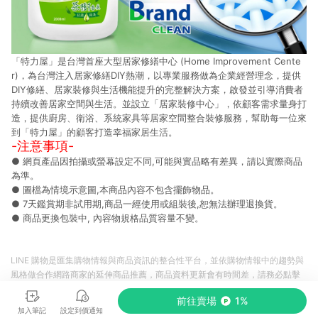
「特力屋」是台灣首座大型居家修繕中心 (Home Improvement Cente
r)，為台灣注入居家修繕DIY熱潮，以專業服務做為企業經營理念，提供
DIY修繕、居家裝修與生活機能提升的完整解決方案，啟發並引導消費者
持續改善居家空間與生活。並設立「居家裝修中心」，依顧客需求量身打
造，提供廚房、衛浴、系統家具等居家空間整合裝修服務，幫助每一位來
到「特力屋」的顧客打造幸福家居生活。
-注意事項-
● 網頁產品因拍攝或螢幕設定不同,可能與實品略有差異，請以實際商品
為準。
● 圖檔為情境示意圖,本商品內容不包含擺飾物品。
● 7天鑑賞期非試用期,商品一經使用或組裝後,恕無法辦理退換貨。
● 商品更換包裝中, 內容物規格品質容量不變。
LINE 購物是匯集購物情報與商品資訊的整合性平台，並依購物情報中的趨勢與
風格做合作網路商家的延伸商品推薦，商品資料更新會有時間差，請務必點擊
商品至各合作網路商家，確認現售價與購物條件，一切資訊以合作廠商網頁為
前往賣場
1%
準。
加入筆記
設定到價通知