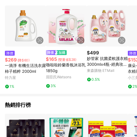
鬆挑選到商品(Simple to choose)、在最短的時間內完成訂購或
結帳流程(Easy to buy)、每次到「特力屋」購物都能得到新的啟
發與靈感(Exciting experience)，同時持續提供消費者居家修繕
最佳解決方案，以創造優質居家環境為首要目標，成為消費者打
造幸福家園時的優先選擇。
$499
降價
降價
妙管家 抗菌柔軟護衣精
$165
$269
$15
(雙重省$28)
(降$60)
3000mlx4瓶-經典玫瑰
嚕啦啦鈴蘭香氛沐浴乳
一滴淨 有機生活洗衣露
康朵
香
1850g
東森購物 ETMall
柿子精粹 2000ml
衣精(
屈臣氏Watsons
特力屋
小三
0.5%
3%
1%
2
熱銷排行榜