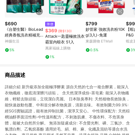
$690
$799
$99
降價
《台塑生醫》BioLead
妙管家 強效洗衣粉10K
【蝦
$369
(降$130)
經典香氛洗衣精補充包
g(3入)-免運
P&G 
Attack一匙靈極效洗衣
璀璨時光1.8kg(6包入)
Bol
神腦生活
東森購物 ETMall
蝦皮
霸室內晾衣 51入
202
萬家福線上購物
5%
0.5%
3
1%
商品描述
詳細介紹 新升級添加全能極淨酵素 源自天然的七合一複合酵素，能深入
衣物纖維，徹底清潔髒污頑垢 。 含天然潔淨成份-茶皂素: 能深入衣物纖
維，輕鬆去除頑垢，立現潔白亮麗。 日本除臭專利: 天然植物長效除臭，
能快速啟動包覆、中和並分解衣物臭源，清新去味。 有效制菌力99.9%:
經SGS實驗認證，能有效抑制抗菌，潔淨又安心。 中性環保配方: 天然棕
櫚油醇界面活性劑-中性溫和配方，不刺激肌膚、不傷衣料、不危害身
體，能被大自然所分解。 無添加疑慮成分: 不含螢光劑、磷、三氯沙、含
氯漂白劑、乙氧烷基酚 適用於毛、絹、棉、麻、化纖及混紡等適合水洗