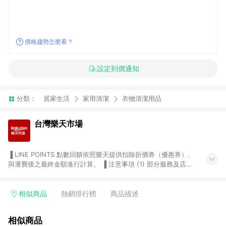
價格趨勢怎麼看？
設定到價通知
分類：
居家生活
家用清潔
衣物清潔用品
台灣樂天市場
▐ LINE POINTS 點數回饋依照樂天提供扣除折價券（優惠券）、
與運費後之最終金額進行計算。 ▐ 注意事項 (1) 部分服務及店家
不符合贈點資格，購買後將不贈送 LINE POINTS 點數，亦不得使
用點數紅包，如：ezcook 美食廚房、樂天市場商家付款中心、
Smart mobile、神腦生活、JS巨盛、樂天KOBO電子書，請詳閱
相似商品
熱銷排行榜
商品描述
LINE POINTS 加碼店家清單
（https://lin.ee/1MCw7pe/rcfk）。 (2) 需透過 LINE 購物前往
相似商品
台灣樂天市場，並在同一瀏覽器於24小時內結帳，才享有 LINE