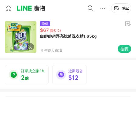
筆記
降價
$67
(降$12)
白帥帥超淨亮抗菌洗衣精1.65kg
搶購
台灣樂天市場
訂單成立賺3%
近期最省
2
$12
點