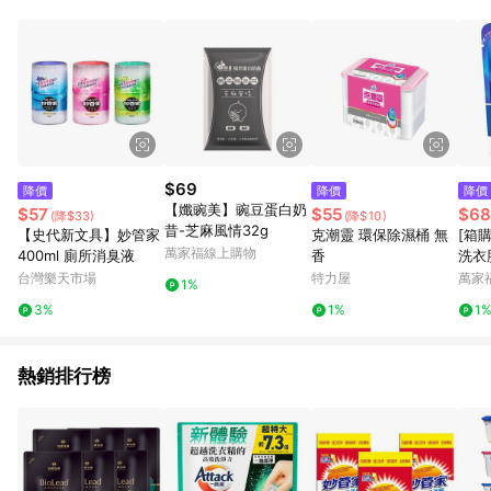
POINTS 回饋。 (3) 若購買之訂單（包含預購商品）未符合樂天
市場 45 天內完成訂單出貨及結帳，則不符合贈點資格。 (4) 如
使用APP、或中途瀏覽比價網、回饋網、Google等其他網頁、或
由網頁版(電腦版/手機版網頁)切換為App都將會造成追蹤中斷而
無法進行 LINE POINTS 回饋。 (5) LINE 購物為購物資訊整合性
平台，商品資料更新會有時間差，如顯示之商品規格、顏色、價
位、贈品與台灣樂天市場銷售網頁不符，以銷售網頁標示為準。
(6) 導購訂單已逾 365 天，根據台灣樂天回饋規定，逾期訂單將
不符合回饋資格。 (7) 若上述或其他原因，致使消費者無接收到
$69
降價
降價
降價
點數回饋或點數回饋有爭議，台灣樂天市場保有更改條款與法律
【孅豌美】豌豆蛋白奶
$57
$55
$68
(降$33)
(降$10)
追訴之權利，活動詳情以樂天市場網站公告為準。
昔-芝麻風情32g
【史代新文具】妙管家
克潮靈 環保除濕桶 無
[箱
萬家福線上購物
400ml 廁所消臭液
香
洗衣
800
台灣樂天市場
特力屋
萬家
1%
3%
1%
1
熱銷排行榜