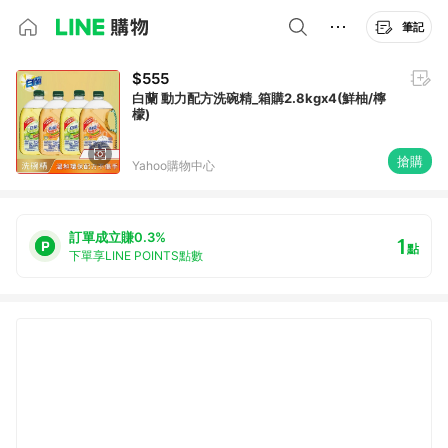
筆記
$555
白蘭 動力配方洗碗精_箱購2.8kgx4(鮮柚/檸
檬)
搶購
Yahoo購物中心
訂單成立賺0.3%
1
點
下單享LINE POINTS點數