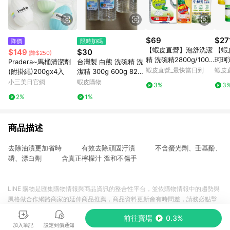
$69
$27
降價
限時加碼
【蝦皮直營】泡舒洗潔
【蝦
$149
$30
(降$250)
精 洗碗精2800g/1000
珂珂
Pradera~馬桶清潔劑
台灣製 白熊 洗碗精 洗
g/800g (綠茶/檸檬/小
特大補
蝦皮直營_最快當日到
蝦皮
(附掛繩)200gx4入
潔精 300g 600g 820g
蘇打) 家庭號
效去
1000g 無添加香精 不
小三美日官網
蝦皮購物
3%
3
含壬基酚
2%
1%
商品描述
去除油漬更加省時 有效去除頑固汙漬 不含螢光劑、壬基酚、
磷、漂白劑 含真正檸檬汁 溫和不傷手
LINE 購物是匯集購物情報與商品資訊的整合性平台，並依購物情報中的趨勢與
風格做合作網路商家的延伸商品推薦，商品資料更新會有時間差，請務必點擊
商品至各合作網路商家，確認現售價與購物條件，一切資訊以合作廠商網頁為
前往賣場
0.3%
準。
加入筆記
設定到價通知