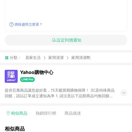
價格趨勢怎麼看？
設定到價通知
分類：
居家生活
家用清潔
家用清潔劑
Yahoo購物中心
提供百萬商品讓您超好逛，15天鑑賞期購物保障！ 3C及特殊商品
回饋，請以訂單成立通知為準 1. 請注意以下品類商品均無回饋：
-Apple相關商品/手機/票券/儲值金/虛擬點數 -黃金 (金幣 / 金條
/ 金元寶 /立體黃金 / 黃金擺飾 /黃金條塊) [2023/2/10起適用] -
電玩/遊戲/相機/單眼/鏡頭/拍立得 [2024/6/1起適用] -內接硬
相似商品
熱銷排行榜
商品描述
碟、外接硬碟、主機板/顯示卡[2026/5/18起適用] 2. 以下訂單將
不符合導購資格，亦不得使用點數紅包： - 點擊Yahoo奇摩APP
相似商品
的購回饋活動享Yahoo超贈點回饋者 - 購物中心商店之商品：商