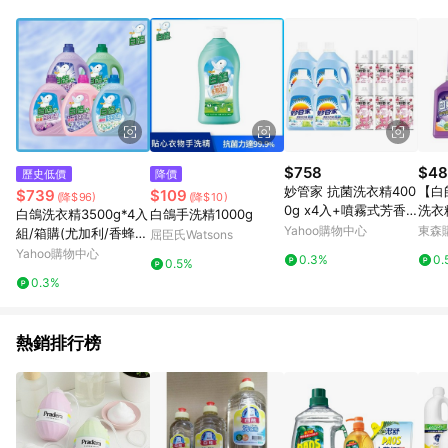
品賣場中有標示「商店」及顯示商店名稱者(指定活動店家除外)
3. 訂單回饋金額將扣除運費/購物金/超贈點/福利金/紅利折抵/折
價券等虛擬貨幣折抵 4. 大宗採購或批發轉賣不具回饋資格： 如
有相關事證認定您為大宗採購、批發轉賣而非最終消費使用者，
相關認定以Yahoo購物中心之認定為準
$758
$48
歷史低價
降價
妙管家 抗菌洗衣精400
【白
$739
$109
(降$96)
(降$10)
0g x4入+噴霧式芳香
洗衣精
白鴿洗衣精3500g*4入
白鴿手洗精1000g
劑300ml x6入
4)
Yahoo購物中心
東森購
組/箱購(尤加利/香蜂
屈臣氏Watsons
草/小蒼蘭/棉花籽/茉莉
Yahoo購物中心
0.3%
0.
0.5%
麝香 5款任選)
0.3%
熱銷排行榜