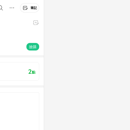
筆記
搶購
2
點