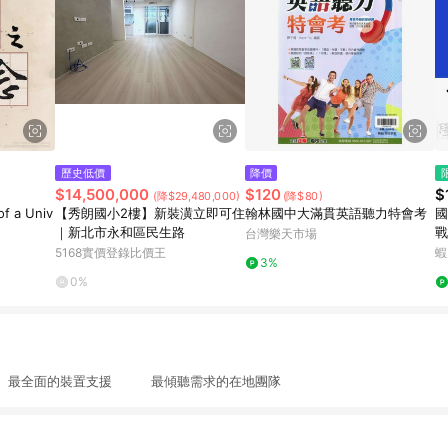
歷史低價
降價
$14,500,000
$120
$
(降$29,480,000)
(降$80)
f a Univ
【秀朗國小2樓】新裝潢立即可住
翰林國中大滿貫英語聽力特會考
國
｜新北市永和區民生路
戰
台灣樂天市場
學
5168實價登錄比價王
蝦
3%
0%
最全面的裝置支援 最傾聽需求的在地團隊