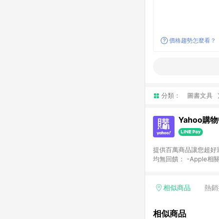
價格趨勢怎麼看？
分類：
圖書文具
Yahoo購
提供百萬商品讓您超好逛，15
均無回饋： -Apple相
塊) [2023/2/10起適用] -電玩/遊戲/相機/單眼/鏡頭/拍立得 [2024/6/1起適用] -內接硬碟、外接硬碟、主機板/顯示卡
[2026/5/18起適用
Yahoo超贈點回饋者
相似商品
熱銷
單回饋金額將扣除運費/
格： 如有相關事證認
相似商品