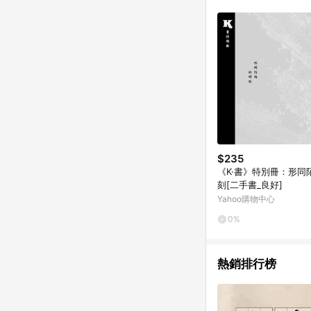
$235
《K·書》特別冊：形同
刻[二手書_良好]
Yahoo購物中心
0%
熱銷排行榜