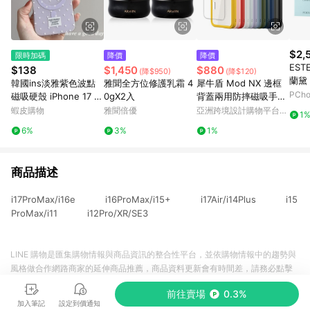
$2,
限時加碼
降價
降價
EST
$138
$1,450
$880
(降$950)
(降$120)
蘭黛
韓國ins淡雅紫色波點
雅聞全方位修護乳霜 4
犀牛盾 Mod NX 邊框
5ml
PCh
磁吸硬殼 iPhone 17 Pr
0gX2入
背蓋兩用防摔磁吸手機
o Max 15 14 13 手機
殼 for iPhone 13系列
蝦皮購物
雅聞倍優
亞洲跨境設計購物平台
1
殼 防摔殼 保護殼
Pinkoi
6%
3%
1%
商品描述
i17ProMax/i16e i16ProMax/i15+ i17Air/i14Plus i15
ProMax/i11 i12Pro/XR/SE3
LINE 購物是匯集購物情報與商品資訊的整合性平台，並依購物情報中的趨勢與
風格做合作網路商家的延伸商品推薦，商品資料更新會有時間差，請務必點擊
商品至各合作網路商家，確認現售價與購物條件，一切資訊以合作廠商網頁為
前往賣場
0.3%
準。
加入筆記
設定到價通知