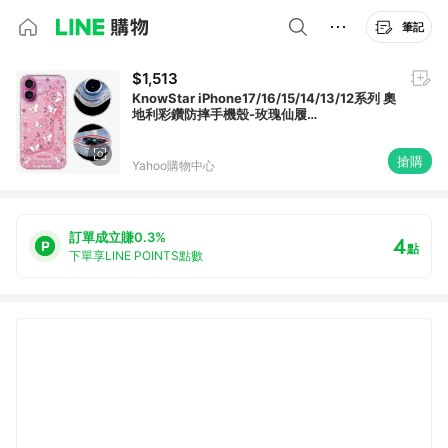
筆記
$1,513
KnowStar iPhone17/16/15/14/13/12系列 奧
地利彩鑽防摔手機殼-玫瑰仙履
Air/16e/ProMax/Plus/SE
搶購
Yahoo購物中心
訂單成立賺0.3%
4
點
下單享LINE POINTS點數