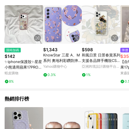
品賣場中有標示「商店」及顯示商店名稱者(指定活動店家除外)
3. 訂單回饋金額將扣除運費/購物金/超贈點/福利金/紅利折抵/折
價券等虛擬貨幣折抵 4. 大宗採購或批發轉賣不具回饋資格： 如
有相關事證認定您為大宗採購、批發轉賣而非最終消費使用者，
相關認定以Yahoo購物中心之認定為準
$1,343
$598
限時加碼
降價
KnowStar 三星 A、M
和風日景 日景春賞系列
$142
$35
系列 奧地利彩鑽防摔手
支援各品牌手機殼CSA
✨iphone保護殼✨星星
【自
機殼-櫻之舞 A17/A56/
Q01
Yahoo購物中心
亞洲跨境設計購物平台
小熊適用蘋果17PROM
果17
36/26/16/55/54/53/5
Pinkoi
AX/16/15手機殼卡通1
m新女
蝦皮購物
東森購
0.3%
1%
2s/35/14/34/32/71
4/13蘋果16PRO/12/11
pr
8%
0.
3高
套
熱銷排行榜