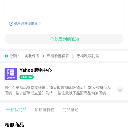
價格趨勢怎麼看？
設定到價通知
分類：
美妝保養
專櫃臉部保養
專櫃乳液乳霜
Yahoo購物中心
提供百萬商品讓您超好逛，15天鑑賞期購物保障！ 3C及特殊商品
回饋，請以訂單成立通知為準 1. 請注意以下品類商品均無回饋：
-Apple相關商品/手機/票券/儲值金/虛擬點數 -黃金 (金幣 / 金條
/ 金元寶 /立體黃金 / 黃金擺飾 /黃金條塊) [2023/2/10起適用] -
電玩/遊戲/相機/單眼/鏡頭/拍立得 [2024/6/1起適用] -內接硬
相似商品
熱銷排行榜
商品描述
碟、外接硬碟、主機板/顯示卡[2026/5/18起適用] 2. 以下訂單將
不符合導購資格，亦不得使用點數紅包： - 點擊Yahoo奇摩APP
相似商品
的購回饋活動享Yahoo超贈點回饋者 - 購物中心商店之商品：商