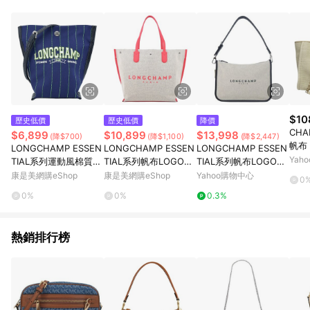
品賣場中有標示「商店」及顯示商店名稱者(指定活動店家除外)
3. 訂單回饋金額將扣除運費/購物金/超贈點/福利金/紅利折抵/折
價券等虛擬貨幣折抵 4. 大宗採購或批發轉賣不具回饋資格： 如
有相關事證認定您為大宗採購、批發轉賣而非最終消費使用者，
相關認定以Yahoo購物中心之認定為準
$10
歷史低價
歷史低價
降價
CHA
$6,899
$10,899
$13,998
(降$700)
(降$1,100)
(降$2,447)
帆布 
LONGCHAMP ESSEN
LONGCHAMP ESSEN
LONGCHAMP ESSEN
兩用
Yah
TIAL系列運動風棉質帆
TIAL系列帆布LOGO字
TIAL系列帆布LOGO字
ND 
布細條紋斜背包(迷你/
母托特包（大/草莓
母肩背包(大/亞麻)
康是美網購eShop
康是美網購eShop
Yahoo購物中心
0
海軍藍)
紅）_廠商直送
0%
0%
0.3%
熱銷排行榜