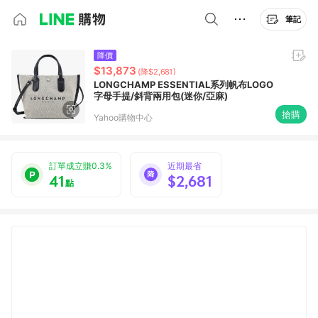
筆記
降價
$13,873
(降$2,681)
LONGCHAMP ESSENTIAL系列帆布LOGO
字母手提/斜背兩用包(迷你/亞麻)
搶購
Yahoo購物中心
訂單成立賺0.3%
近期最省
41
$2,681
點