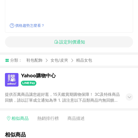
價格趨勢怎麼看？
設定到價通知
分類：
鞋包配飾
女包/皮夾
精品女包
Yahoo購物中心
提供百萬商品讓您超好逛，15天鑑賞期購物保障！ 3C及特殊商品
回饋，請以訂單成立通知為準 1. 請注意以下品類商品均無回饋：
-Apple相關商品/手機/票券/儲值金/虛擬點數 -黃金 (金幣 / 金條
/ 金元寶 /立體黃金 / 黃金擺飾 /黃金條塊) [2023/2/10起適用] -
電玩/遊戲/相機/單眼/鏡頭/拍立得 [2024/6/1起適用] -內接硬
相似商品
熱銷排行榜
商品描述
碟、外接硬碟、主機板/顯示卡[2026/5/18起適用] 2. 以下訂單將
不符合導購資格，亦不得使用點數紅包： - 點擊Yahoo奇摩APP
相似商品
的購回饋活動享Yahoo超贈點回饋者 - 購物中心商店之商品：商