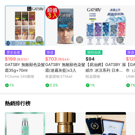
品賣場中有標示「商店」及顯示商店名稱者(指定活動店家除外)
3. 訂單回饋金額將扣除運費/購物金/超贈點/福利金/紅利折抵/折
價券等虛擬貨幣折抵 4. 大宗採購或批發轉賣不具回饋資格： 如
有相關事證認定您為大宗採購、批發轉賣而非最終消費使用者，
相關認定以Yahoo購物中心之認定為準
歷史低價
降價
限時加碼
降價
$199
$703
$94
$12
(降$50)
(降$44)
GATSBY 無敵顯色染髮
GATSBY 無敵顯色染髮
【易油網】GATSBY 濕
【G
霜35g+70ml
霜(迷霧灰藍)x3入
紙巾 冰涼系列 日本原
巾（
裝 涼感濕潤 抗菌濕紙
PChome 24h購物
東森購物 ETMall
蝦皮購物
UNI
巾 除垢 去汙
1%
0.5%
1%
1
熱銷排行榜