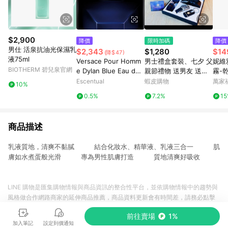
$2,900
降價
限時加碼
降價
男仕 活泉抗油光保濕乳
$2,343
$1,280
$14
(降$47)
液75ml
Versace Pour Homm
男士禮盒套裝、七夕 父
妮維
BIOTHERM 碧兒泉官網
e Dylan Blue Eau de
親節禮物 送男友 送男
霧-
Toilette Spray 50ml
生禮物 送爸爸 男士禮
Escentual
蝦皮購物
萬家
10%
物 禮物首選 情人節禮
0.5%
7.2%
1
物 實用禮物男友生日禮
物
商品描述
乳液質地，清爽不黏膩 結合化妝水、精華液、乳液三合一 肌
膚如水煮蛋般光滑 專為男性肌膚打造 質地清爽好吸收
LINE 購物是匯集購物情報與商品資訊的整合性平台，並依購物情報中的趨勢與
風格做合作網路商家的延伸商品推薦，商品資料更新會有時間差，請務必點擊
商品至各合作網路商家，確認現售價與購物條件，一切資訊以合作廠商網頁為
前往賣場
1%
準。
加入筆記
設定到價通知