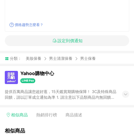
價格趨勢怎麼看？
設定到價通知
分類：
美妝保養
男士清潔保養
男士保養
Yahoo購物中心
提供百萬商品讓您超好逛，15天鑑賞期購物保障！ 3C及特殊商品
回饋，請以訂單成立通知為準 1. 請注意以下品類商品均無回饋：
-Apple相關商品/手機/票券/儲值金/虛擬點數 -黃金 (金幣 / 金條
/ 金元寶 /立體黃金 / 黃金擺飾 /黃金條塊) [2023/2/10起適用] -
電玩/遊戲/相機/單眼/鏡頭/拍立得 [2024/6/1起適用] -內接硬
相似商品
熱銷排行榜
商品描述
碟、外接硬碟、主機板/顯示卡[2026/5/18起適用] 2. 以下訂單將
不符合導購資格，亦不得使用點數紅包： - 點擊Yahoo奇摩APP
相似商品
的購回饋活動享Yahoo超贈點回饋者 - 購物中心商店之商品：商