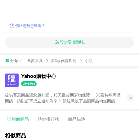
價格趨勢怎麼看？
設定到價通知
分類：
圖書文具
書籍/雜誌期刊
小說
Yahoo購物中心
提供百萬商品讓您超好逛，15天鑑賞期購物保障！ 3C及特殊商品
回饋，請以訂單成立通知為準 1. 請注意以下品類商品均無回饋：
-Apple相關商品/手機/票券/儲值金/虛擬點數 -黃金 (金幣 / 金條
/ 金元寶 /立體黃金 / 黃金擺飾 /黃金條塊) [2023/2/10起適用] -
電玩/遊戲/相機/單眼/鏡頭/拍立得 [2024/6/1起適用] -內接硬
相似商品
熱銷排行榜
商品描述
碟、外接硬碟、主機板/顯示卡[2026/5/18起適用] 2. 以下訂單將
不符合導購資格，亦不得使用點數紅包： - 點擊Yahoo奇摩APP
相似商品
的購回饋活動享Yahoo超贈點回饋者 - 購物中心商店之商品：商