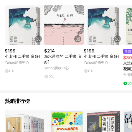
品賣場中有標示「商店」及顯示商店名稱者(指定活動店家除外)
3. 訂單回饋金額將扣除運費/購物金/超贈點/福利金/紅利折抵/折
價券等虛擬貨幣折抵 4. 大宗採購或批發轉賣不具回饋資格： 如
有相關事證認定您為大宗採購、批發轉賣而非最終消費使用者，
相關認定以Yahoo購物中心之認定為準
$199
$214
$199
降價
小山河[二手書_良好]
海水是甜的[二手書_良
小山河[二手書_良好]
$30
好]
Yahoo購物中心
Yahoo購物中心
永遠
Yahoo購物中心
花園
0%
0%
台灣
0%
3
熱銷排行榜