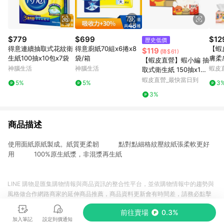
$779
$699
$12
歷史低價
得意連續抽取式花紋衛
得意廚紙70組x6捲x8
【蝦
$119
(降$61)
生紙100抽x10包x7袋
袋/箱
膚柔
【蝦皮直營】蝦小編 抽
FC-
神腦生活
神腦生活
蝦皮
取式衛生紙 150抽x12
取衛
包/串 揪探吉 柔軟 居家
蝦皮直營_最快當日到
5%
5%
3
3%
商品描述
使用面紙原紙製成。紙質更柔韌 點對點細格紋壓紋紙張柔軟更好
用 100%原生紙漿，非混漿再生紙
LINE 購物是匯集購物情報與商品資訊的整合性平台，並依購物情報中的趨勢與
風格做合作網路商家的延伸商品推薦，商品資料更新會有時間差，請務必點擊
商品至各合作網路商家，確認現售價與購物條件，一切資訊以合作廠商網頁為
前往賣場
0.3%
準。
加入筆記
設定到價通知