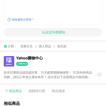
價格趨勢怎麼看？
設定到價通知
分類：
居家生活
個人用品
衛生紙
Yahoo購物中心
提供百萬商品讓您超好逛，15天鑑賞期購物保障！ 3C及特殊商品
回饋，請以訂單成立通知為準 1. 請注意以下品類商品均無回饋：
-Apple相關商品/手機/票券/儲值金/虛擬點數 -黃金 (金幣 / 金條
/ 金元寶 /立體黃金 / 黃金擺飾 /黃金條塊) [2023/2/10起適用] -
電玩/遊戲/相機/單眼/鏡頭/拍立得 [2024/6/1起適用] -內接硬
相似商品
熱銷排行榜
商品描述
碟、外接硬碟、主機板/顯示卡[2026/5/18起適用] 2. 以下訂單將
不符合導購資格，亦不得使用點數紅包： - 點擊Yahoo奇摩APP
相似商品
的購回饋活動享Yahoo超贈點回饋者 - 購物中心商店之商品：商