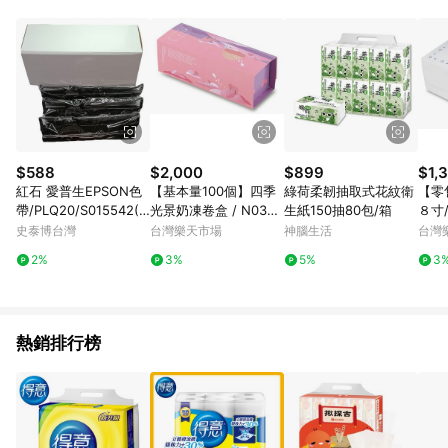
品賣場中有標示「商店」及顯示商店名稱者(指定活動店家除外)
3. 訂單回饋金額將扣除運費/購物金/超贈點/福利金/紅利折抵/折
價券等虛擬貨幣折抵 4. 大宗採購或批發轉賣不具回饋資格： 如
有相關事證認定您為大宗採購、批發轉賣而非最終消費使用者，
相關認定以Yahoo購物中心之認定為準
$588
$2,000
$899
$1,
紅石 愛普生EPSON色
【基本量100個】四季
綠荷柔韌抽取式花紋衛
【零
帶/PLQ20/S015542(S
光景奶凍卷盒 / N0300
生紙150抽80包/箱
８寸
015339)/黑色/3入/盒
3
個(
史泰博台灣
台灣樂天市場
神腦生活
台灣
(白盒)
2%
3%
5%
3
熱銷排行榜