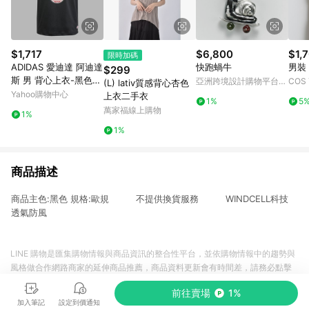
$1,717
$6,800
$1,
限時加碼
ADIDAS 愛迪達 阿迪達
快跑蝸牛
男裝
$299
斯 男 背心上衣-黑色
亞洲跨境設計購物平台
COS
(L) lativ質感背心杏色
系-EXT Q12 VARSITY-
Pinkoi
Yahoo購物中心
上衣二手衣
1%
5
JP1003
萬家福線上購物
1%
1%
商品描述
商品主色:黑色 規格:歐規 不提供換貨服務 WINDCELL科技
透氣防風
LINE 購物是匯集購物情報與商品資訊的整合性平台，並依購物情報中的趨勢與
風格做合作網路商家的延伸商品推薦，商品資料更新會有時間差，請務必點擊
商品至各合作網路商家，確認現售價與購物條件，一切資訊以合作廠商網頁為
前往賣場
1%
準。
加入筆記
設定到價通知