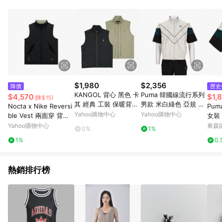
品賣場中有標示「商店」及顯示商店名稱者(指定活動店家除外)
3. 訂單回饋金額將扣除運費/購物金/超贈點/福利金/紅利折抵/折
價券等虛擬貨幣折抵 4. 大宗採購或批發轉賣不具回饋資格： 如
有相關事證認定您為大宗採購、批發轉賣而非最終消費使用者，
相關認定以Yahoo購物中心之認定為準
$1,980
$2,356
降價
歷史
KANGOL 背心 黑色 卡
Puma 韓國線流行系列
$4,570
$1,
(降$15)
其 經典 工裝 保暖背心
男款 米白綠色 亞規 復
Nocta x Nike Reversi
Pum
中性 6555148020 65
古 足球風 短袖風衣 休
Yahoo購物中心
Yahoo購物中心
ble Vest 兩面穿 背心
女裝
55148032
閒 運動 外套 6342760
DR2664-010
綠【
Yahoo購物中心
東森購
0%
1%
5
605
1%
0.
熱銷排行榜