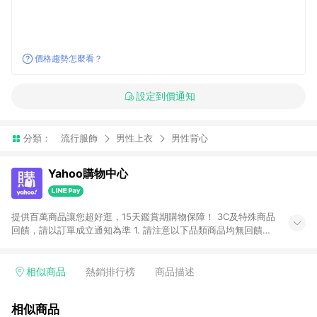
價格趨勢怎麼看？
設定到價通知
分類：
流行服飾
男性上衣
男性背心
Yahoo購物中心
提供百萬商品讓您超好逛，15天鑑賞期購物保障！ 3C及特殊商品
回饋，請以訂單成立通知為準 1. 請注意以下品類商品均無回饋：
-Apple相關商品/手機/票券/儲值金/虛擬點數 -黃金 (金幣 / 金條
/ 金元寶 /立體黃金 / 黃金擺飾 /黃金條塊) [2023/2/10起適用] -
電玩/遊戲/相機/單眼/鏡頭/拍立得 [2024/6/1起適用] -內接硬
相似商品
熱銷排行榜
商品描述
碟、外接硬碟、主機板/顯示卡[2026/5/18起適用] 2. 以下訂單將
不符合導購資格，亦不得使用點數紅包： - 點擊Yahoo奇摩APP
相似商品
的購回饋活動享Yahoo超贈點回饋者 - 購物中心商店之商品：商