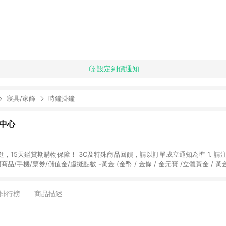
設定到價通知
寢具/家飾
時鐘掛鐘
物中心
天鑑賞期購物保障！ 3C及特殊商品回饋，請以訂單成立通知為準 1. 請注意以下品類商品
關商品/手機/票券/儲值金/虛擬點數 -黃金 (金幣 / 金條 / 金元寶 /立體黃金 / 
] 2. 以下訂單將不符合導購資格，亦不得使用點數紅包： - 點擊Yahoo奇摩APP
 - 購物中心商店之商品：商品賣場中有標示「商店」及顯示商店名稱者(指定活動店家
排行榜
商品描述
購物金/超贈點/福利金/紅利折抵/折價券等虛擬貨幣折抵 4. 大宗採購或批發
定您為大宗採購、批發轉賣而非最終消費使用者，相關認定以Yahoo購物中心之