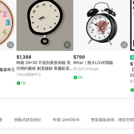
$1,388
$799
時鐘 29*30 不規則異形掛鐘 現
Ritter｜熊大LOVE鬧鐘
$
代簡約藝術 創意鐘錶 客廳臥室壁
有.設計uDesign
吋童趣森林立
【
掛鐘 北歐風裝飾鐘
Yahoo購物中心
E
2%
星
蝦
1%
萬
 滑動式靜音秒針 料號 QHK061R 豐富牆面表情，增添空間