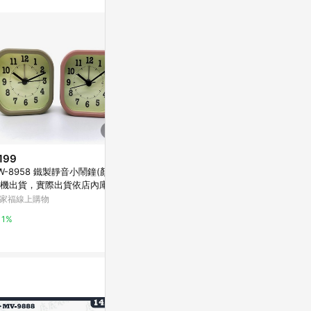
199
歷史低價
歷史低價
W-8958 鐵製靜音小鬧鐘(顏色
$618
$259
(降$51)
(降$64)
機出貨，實際出貨依店內庫存
RHYTHM日本麗聲 經典橢圓響
時鐘表客廳家
為主)
家福線上購物
亮鬧鈴貪睡夜燈鬧鐘(香檳金)/9.
童房臥室長方
4cm
呷鳴
Yahoo購物中心
東森購物 ETMa
1%
0.3%
0.5%