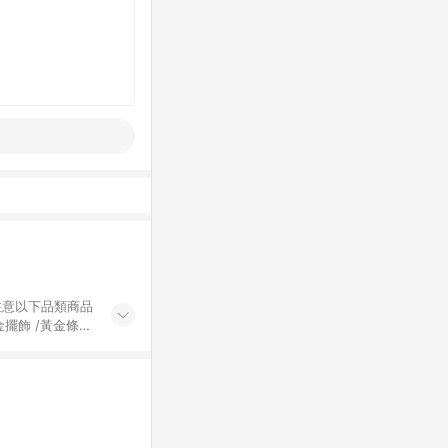
黃金擺飾 /黃金條
的購回饋活動享
除外) 3. 訂
轉賣不具回饋資
認定為準