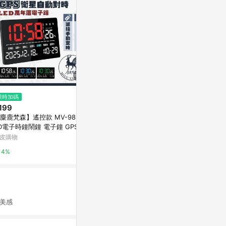
$288
$490
限時加碼
手工木作創意桌鐘 木在一起 - 二
SG-170 L
199
五木
萬家福線上購
麋鹿梵森】遙控款 MV-9888 L
亞洲跨境設計購物平台 Pinkoi
D電子時鐘鬧鐘 電子鐘 GPS衛
1%
對時 多功能 大螢幕時鐘 數位
皮購物
1%
年曆 鬧鐘
4%
美感