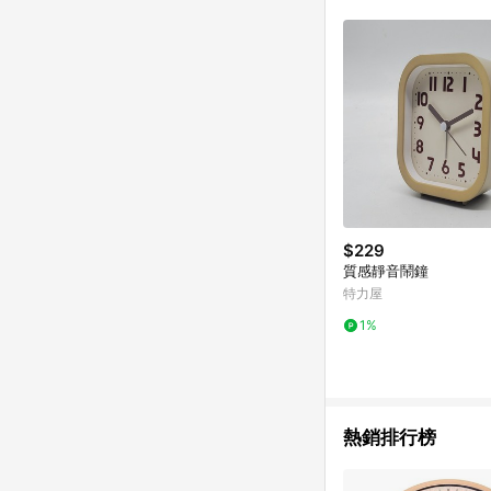
$229
質感靜音鬧鐘
特力屋
1%
熱銷排行榜