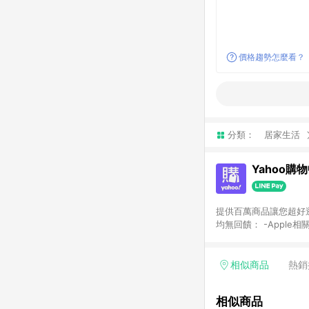
價格趨勢怎麼看？
分類：
居家生活
Yahoo購
提供百萬商品讓您超好逛，15
均無回饋： -Apple相
塊) [2023/2/10起適用] -電玩/遊戲/相機/單眼/鏡頭/拍立得 [2024/6/1起適用] -內接硬碟、外接硬碟、主機板/顯示卡
[2026/5/18起適用
Yahoo超贈點回饋者
相似商品
熱銷
單回饋金額將扣除運費/
格： 如有相關事證認
相似商品