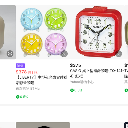
$375
$
降價
CASIO 桌上型指針鬧鐘(TQ-141-
T
$378
(降$82)
4)-紅框
隨
【LIBERTY】中型夜光防貪睡粉
色
Yahoo購物中心
萬
彩靜音鬧鐘
東森購物 ETMall
0.3%
0.5%