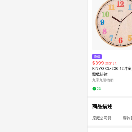
降價
$399
(降$131)
KINYO CL-206 12
體數掛鐘
九乘九購物網
2%
商品描述
原廠公司貨 響鈴聲