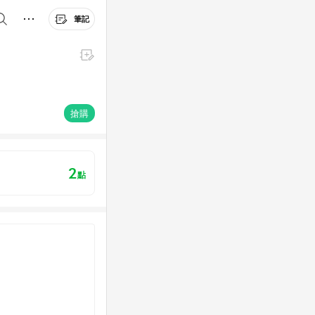
筆記
搶購
2
點