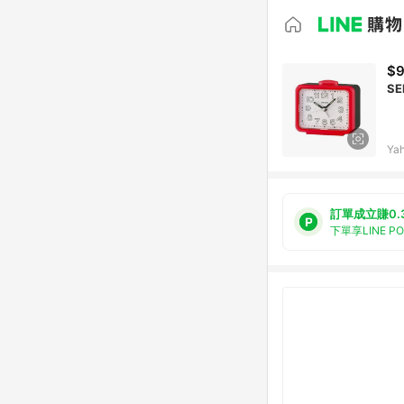
$
SE
Ya
訂單成立賺0.
下單享LINE P