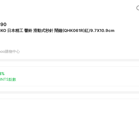
990
IKO 日本精工 響鈴 滑動式秒針 鬧鐘(QHK061R)紅/9.7X10.9cm
hoo購物中心
3%
OINTS點數