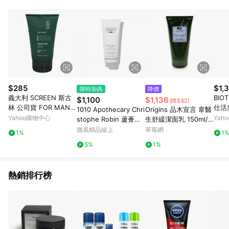
品賣場中有標示「商店」及顯示商店名稱者(指定活動店家除外)
3. 訂單回饋金額將扣除運費/購物金/超贈點/福利金/紅利折抵/折
價券等虛擬貨幣折抵 4. 大宗採購或批發轉賣不具回饋資格： 如
有相關事證認定您為大宗採購、批發轉賣而非最終消費使用者，
相關認定以Yahoo購物中心之認定為準
$285
$1,
限時加碼
降價
義大利 SCREEN 斯古
BIO
$1,100
$1,136
(降$82)
林 公司貨 FOR MAN
仕活
1010 Apothecary Chri
Origins 品木宣言 韋醫
男士護鬚類 刮鬍霜100
ml
Yahoo購物中心
Yah
stophe Robin 蘆薈保
生舒緩潔面乳 150ml/5
ML 清爽保濕 滑順舒適
濕修護髮膜
oz-卸妝/洗面乳
微風精品線上
草莓網
1%
1
5%
1%
熱銷排行榜