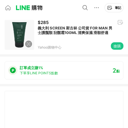
筆記
$285
義大利 SCREEN 斯古林 公司貨 FOR MAN 男
士護鬚類 刮鬍霜100ML 清爽保濕 滑順舒適
搶購
Yahoo購物中心
訂單成立賺1%
2
點
下單享LINE POINTS點數