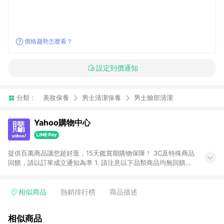
價格趨勢怎麼看？
設定到價通知
分類：
美妝保養
男士清潔保養
男士臉部清潔
Yahoo購物中心
提供百萬商品讓您超好逛，15天鑑賞期購物保障！ 3C及特殊商品
回饋，請以訂單成立通知為準 1. 請注意以下品類商品均無回饋：
-Apple相關商品/手機/票券/儲值金/虛擬點數 -黃金 (金幣 / 金條
/ 金元寶 /立體黃金 / 黃金擺飾 /黃金條塊) [2023/2/10起適用] -
電玩/遊戲/相機/單眼/鏡頭/拍立得 [2024/6/1起適用] -內接硬
相似商品
熱銷排行榜
商品描述
碟、外接硬碟、主機板/顯示卡[2026/5/18起適用] 2. 以下訂單將
不符合導購資格，亦不得使用點數紅包： - 點擊Yahoo奇摩APP
相似商品
的購回饋活動享Yahoo超贈點回饋者 - 購物中心商店之商品：商