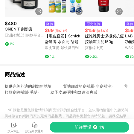
$480
降價
歷史低價
降價
ORIEN'T 刮鬍膏
$69
$159
$59
(降$116)
(降$60)
亞洲跨境設計購物平台
【蝦皮直營】Schick
妮維雅男士深極炭抗痘
LAB
Pinkoi
舒適牌 水次元 刮鬍泡/
控油潔面泥150g
功能
1%
洗面刮鬍泡/敏感型/保
選）Mu
蝦皮直營_最快當日到
寶雅線上買
WBK
濕型-多款可選 剃鬚膏
e Wa
4%
0.5%
3
商品描述
提供完美舒適的刮鬍新體驗 質地細緻的刮鬍霜(非刮鬍泡) 能
輕鬆刮除鬍鬚(毛髮) 給予皮膚彈性和舒適清爽感
LINE 購物是匯集購物情報與商品資訊的整合性平台，並依購物情報中的趨勢與
風格做合作網路商家的延伸商品推薦，商品資料更新會有時間差，請務必點擊
商品至各合作網路商家，確認現售價與購物條件，一切資訊以合作廠商網頁為
前往賣場
1%
準。
加入筆記
設定到價通知