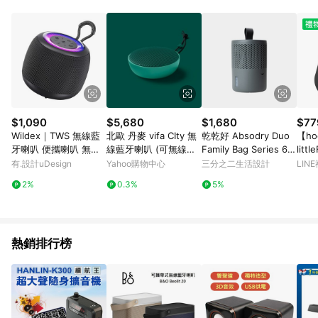
品賣場中有標示「商店」及顯示商店名稱者(指定活動店家除外)
3. 訂單回饋金額將扣除運費/購物金/超贈點/福利金/紅利折抵/折
價券等虛擬貨幣折抵 4. 大宗採購或批發轉賣不具回饋資格： 如
有相關事證認定您為大宗採購、批發轉賣而非最終消費使用者，
相關認定以Yahoo購物中心之認定為準
$1,090
$5,680
$1,680
$77
Wildex｜TWS 無線藍
北歐 丹麥 vifa CIty 無
乾乾好 Absodry Duo
【ho
牙喇叭 便攜喇叭 無線
線藍牙喇叭 (可無線串
Family Bag Series 6
lit
喇叭 派對喇叭 可串聯
聯)
（單機）沈穩灰
箱-
有.設計uDesign
Yahoo購物中心
三分之二生活設計
LIN
環繞立體音
2%
0.3%
5%
熱銷排行榜