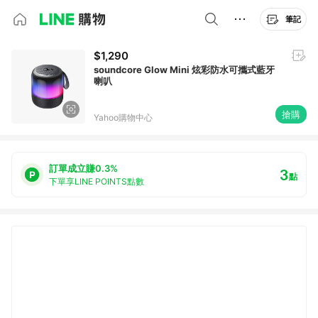
筆記
$1,290
soundcore Glow Mini 炫彩防水可攜式藍牙
喇叭
搶購
Yahoo購物中心
訂單成立賺0.3%
3
點
下單享LINE POINTS點數