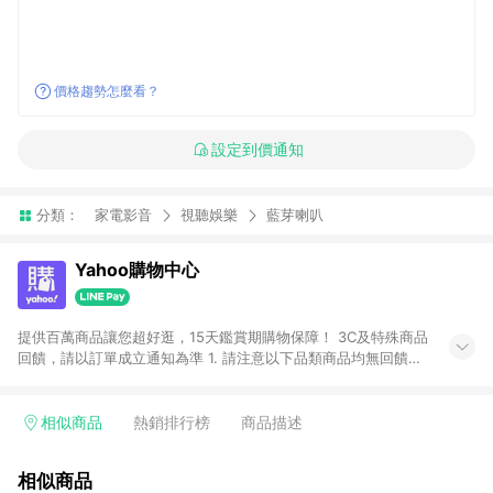
價格趨勢怎麼看？
設定到價通知
分類：
家電影音
視聽娛樂
藍芽喇叭
Yahoo購物中心
提供百萬商品讓您超好逛，15天鑑賞期購物保障！ 3C及特殊商品
回饋，請以訂單成立通知為準 1. 請注意以下品類商品均無回饋：
-Apple相關商品/手機/票券/儲值金/虛擬點數 -黃金 (金幣 / 金條
/ 金元寶 /立體黃金 / 黃金擺飾 /黃金條塊) [2023/2/10起適用] -
電玩/遊戲/相機/單眼/鏡頭/拍立得 [2024/6/1起適用] -內接硬
相似商品
熱銷排行榜
商品描述
碟、外接硬碟、主機板/顯示卡[2026/5/18起適用] 2. 以下訂單將
不符合導購資格，亦不得使用點數紅包： - 點擊Yahoo奇摩APP
相似商品
的購回饋活動享Yahoo超贈點回饋者 - 購物中心商店之商品：商