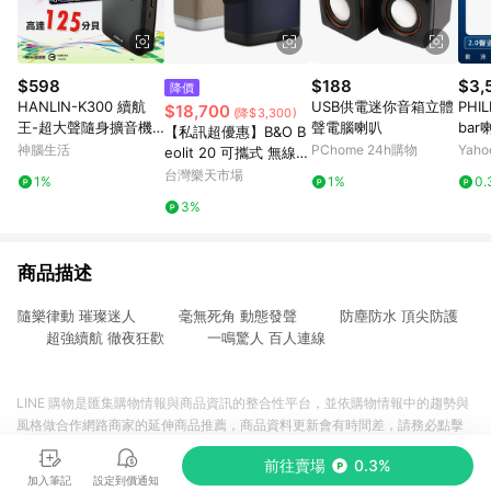
$598
$188
$3,
降價
HANLIN-K300 續航
USB供電迷你音箱立體
PHI
$18,700
(降$3,300)
王-超大聲隨身擴音機
聲電腦喇叭
bar
【私訊超優惠】B&O B
(最高達125分貝)
神腦生活
PChome 24h購物
Yah
eolit 20 可攜式 無線
藍牙喇叭(有兩色) LIT2
台灣樂天市場
1%
1%
0.
0
3%
商品描述
隨樂律動 璀璨迷人 毫無死角 動態發聲 防塵防水 頂尖防護
超強續航 徹夜狂歡 一鳴驚人 百人連線
LINE 購物是匯集購物情報與商品資訊的整合性平台，並依購物情報中的趨勢與
風格做合作網路商家的延伸商品推薦，商品資料更新會有時間差，請務必點擊
商品至各合作網路商家，確認現售價與購物條件，一切資訊以合作廠商網頁為
前往賣場
0.3%
準。
加入筆記
設定到價通知