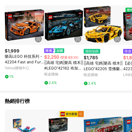
品賣場中有標示「商店」及顯示商店名稱者(指定活動店家除外)
3. 訂單回饋金額將扣除運費/購物金/超贈點/福利金/紅利折抵/折
價券等虛擬貨幣折抵 4. 大宗採購或批發轉賣不具回饋資格： 如
有相關事證認定您為大宗採購、批發轉賣而非最終消費使用者，
相關認定以Yahoo購物中心之認定為準
$1,999
限時加碼
降價
樂高LEGO 科技系列 -
$2,250
$1,785
$1,
(雙重省$39)
42204 Fast and Furio
||高雄 宅媽|樂高 積木||
||高雄 宅媽|樂高 積木||
【必
us Toyota Supra MK4
Yahoo購物中心
#LEGO“42162 布加迪
LEGO“42205 雪佛蘭
4223
Bolide 「Agile Blue」
蝦皮購物
科爾維特"
488
蝦皮購物
LIN
1%
科技系列”
hni
2.4%
2.4%
熱銷排行榜