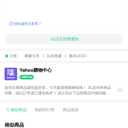
價格趨勢怎麼看？
設定到價通知
分類：
圖書文具
玩具收藏
樂高LEGO
Yahoo購物中心
提供百萬商品讓您超好逛，15天鑑賞期購物保障！ 3C及特殊商品
回饋，請以訂單成立通知為準 1. 請注意以下品類商品均無回饋：
-Apple相關商品/手機/票券/儲值金/虛擬點數 -黃金 (金幣 / 金條
/ 金元寶 /立體黃金 / 黃金擺飾 /黃金條塊) [2023/2/10起適用] -
電玩/遊戲/相機/單眼/鏡頭/拍立得 [2024/6/1起適用] -內接硬
相似商品
熱銷排行榜
商品描述
碟、外接硬碟、主機板/顯示卡[2026/5/18起適用] 2. 以下訂單將
不符合導購資格，亦不得使用點數紅包： - 點擊Yahoo奇摩APP
相似商品
的購回饋活動享Yahoo超贈點回饋者 - 購物中心商店之商品：商