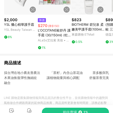
$2,000
$823
$89
降價
YSL 獵心精華護手霜
BIOTHERM 碧兒泉 柔
(預購)
$270
(降$150)
嫩美甲護手霜(100ml)
歐 
YSL Beauty Taiwan 官
L'OCCITANE歐舒丹 護
(公司貨)
手霜 7
方網站
東森購物 ETMall
德蔻
手霜 (30/150ml) (牡
8%
丹/乳油木玫瑰/乳油木/
ALaSo艾拉索 美妝 • 保
0.5%
3
玫瑰花園/櫻花/自然秘
養 • 香氛
1%
境乳油木/乳油木密集
修護/乳油木萊姆/杏仁)
商品描述
採台灣在地小農友善農法 「茶籽」內含山茶花油 茶多酚與乳
木果油恢復彈性撫細紋 讓植物能量與精心調配 舒服茶香完美
融合
LINE 購物是匯集購物情報與商品資訊的整合性平台，並依購物情報中的趨勢與
風格做合作網路商家的延伸商品推薦，商品資料更新會有時間差，請務必點擊
商品至各合作網路商家，確認現售價與購物條件，一切資訊以合作廠商網頁為
前往賣場
1%
準。