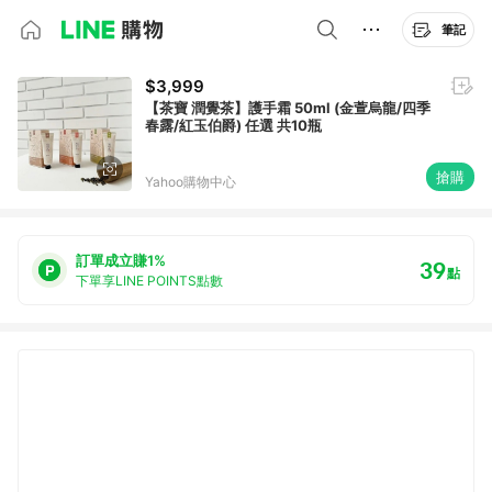
筆記
$3,999
【茶寶 潤覺茶】護手霜 50ml (金萱烏龍/四季
春露/紅玉伯爵) 任選 共10瓶
搶購
Yahoo購物中心
訂單成立賺1%
39
點
下單享LINE POINTS點數