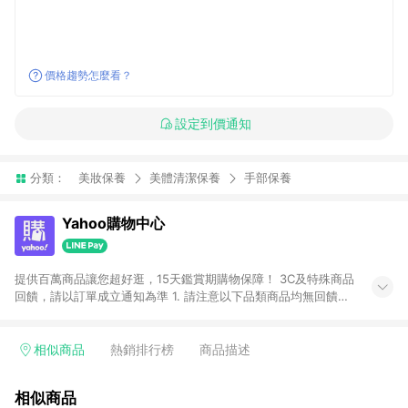
價格趨勢怎麼看？
設定到價通知
分類：
美妝保養
美體清潔保養
手部保養
Yahoo購物中心
提供百萬商品讓您超好逛，15天鑑賞期購物保障！ 3C及特殊商品
回饋，請以訂單成立通知為準 1. 請注意以下品類商品均無回饋：
-Apple相關商品/手機/票券/儲值金/虛擬點數 -黃金 (金幣 / 金條
/ 金元寶 /立體黃金 / 黃金擺飾 /黃金條塊) [2023/2/10起適用] -
電玩/遊戲/相機/單眼/鏡頭/拍立得 [2024/6/1起適用] -內接硬
相似商品
熱銷排行榜
商品描述
碟、外接硬碟、主機板/顯示卡[2026/5/18起適用] 2. 以下訂單將
不符合導購資格，亦不得使用點數紅包： - 點擊Yahoo奇摩APP
相似商品
的購回饋活動享Yahoo超贈點回饋者 - 購物中心商店之商品：商