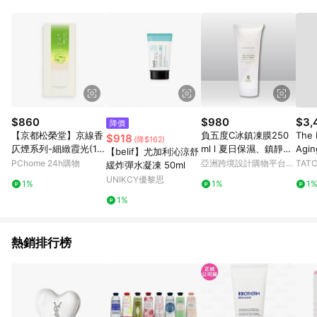
品賣場中有標示「商店」及顯示商店名稱者(指定活動店家除外)
3. 訂單回饋金額將扣除運費/購物金/超贈點/福利金/紅利折抵/折
價券等虛擬貨幣折抵 4. 大宗採購或批發轉賣不具回饋資格： 如
有相關事證認定您為大宗採購、批發轉賣而非最終消費使用者，
相關認定以Yahoo購物中心之認定為準
$860
$980
$3,
降價
【京都松榮堂】京線香
負五度C冰鎮凍膜250
The 
$918
(降$162)
仄煙系列-細緻霞光(16
ml l 夏日保濕、鎮靜修
Agin
【belif】尤加利沁涼舒
5支)
護
ent 
PChome 24h購物
亞洲跨境設計購物平台
TAT
緩炸彈水凝凍 50ml
e Ag
Pinkoi
UNIKCY優黎思
1%
1%
1
ncare
1%
z Ta
熱銷排行榜