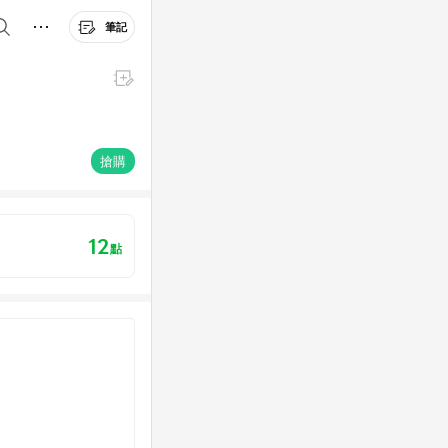
筆記
搶購
12
點