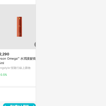
。
2,290
$4,900
降價
yson Omega™ 水潤護髮噴霧 1
TOM FOR
$1,272
(降$26)
5ml
0ml
Filorga Nutri-Filler Lips Nutri-
engstyle 恆隆行線上購物
beauty STA
Plumping Lip Balm 4g
Escentual
0.5%
1%
0.5%