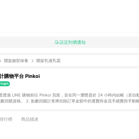
設定到價通知
開架臉部保養
開架乳液乳霜
購物平台 Pinkoi
 需透過 LINE 購物前往 Pinkoi 頁面，並在同一瀏覽器於 24 小時內結帳（若自
具點數回饋資格。 2. 點數回饋計算將扣除訂單金額中的運費與金流手續費與手動
點數回饋訂單不得享有 Pinkoi 站方優惠，例如首購優惠，P coins，全站(不包含
E 購物連結到 Pinkoi 以外之網站購買之商品不具贈點資格。 5. 取消訂單或退貨
APP 請更新至Android v4.6.0 / iOS v4.1.5 以上才具贈點資格。 7. 點
排行榜
商品描述
資商品，禮物卡，開館保證金，補運費，攤位費等不具贈點資格。 9. LINE 購物
inkoi 商品資訊頁及購物車不符，以 Pinkoi 購物商品資訊頁及購物車標示為準。
明為準。 11. 若於 LINE 購物前往 Pinkoi 頁面後才首次下載 Pinkoi A