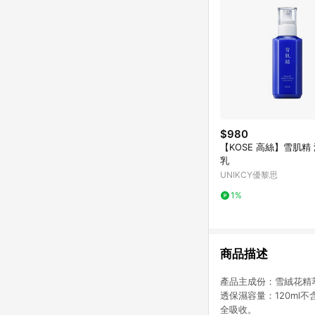
$980
【KOSE 高絲】雪肌精
乳
UNIKCY優黎思
1%
商品描述
產品主成份：雪絨花精
透保濕容量：120m
全吸收。