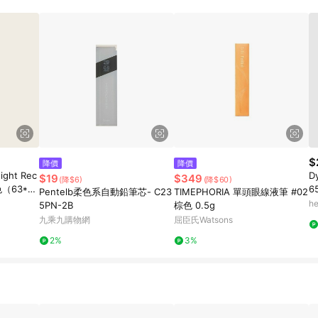
載 Pinkoi APP 後，需透過 LINE 購物前往 Pinkoi 頁面，方享導購資格
$
降價
降價
ght Rec
D
$19
$349
(降$6)
(降$60)
（63*18
6
Pentelb柔色系自動鉛筆芯- C23
TIMEPHORIA 單頭眼線液筆 #02
h
5PN-2B
棕色 0.5g
九乘九購物網
屈臣氏Watsons
2%
3%