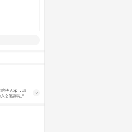
動跳轉 App ，請
輸入之優惠碼折
手動輸入之優惠
行為，不具贈點資
數將於出貨後 45 天
站上之商品規格、
 10. 點數紅包
PP 並完成訂單，不