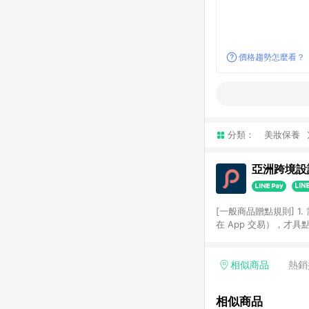
價格趨勢怎麼看？
分類：
美妝保養
亞洲跨境設計
[一般商品贈點規則] 1.
在 App 交易），才
扣。 3. LINE 購物
碼)。 4. 透過 LIN
格，部分退款不在此限。 6. 
相似商品
熱銷
後發送。 8. 群眾募
顏色、價位、贈品如與 P
相似商品
使用規則請以點數紅包活動說