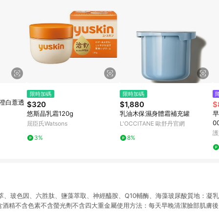
限時加碼
限時加碼
 澄白薏透
$320
$1,880
$
悠斯晶乳霜120g
乳油木保濕身體霜補充罐
早
0
屈臣氏Watsons
L'OCCITANE 歐舒丹官網
ml
護
3%
8%
萃、玻色因、六胜肽、鹽藻萃取、神經醯胺、Q10輔酶、海藻玻尿酸質地：凝
l不含酒精不含色素不含螢光劑不含四大重金屬使用方法：每天早晚清潔臉部肌膚