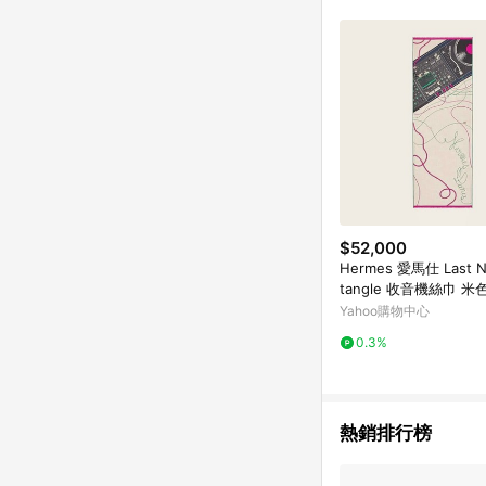
符合導購資格；承上，首次下
$52,000
Hermes 愛馬仕 Last Ni
tangle 收音機絲巾 米色
0cm）
Yahoo購物中心
0.3%
熱銷排行榜