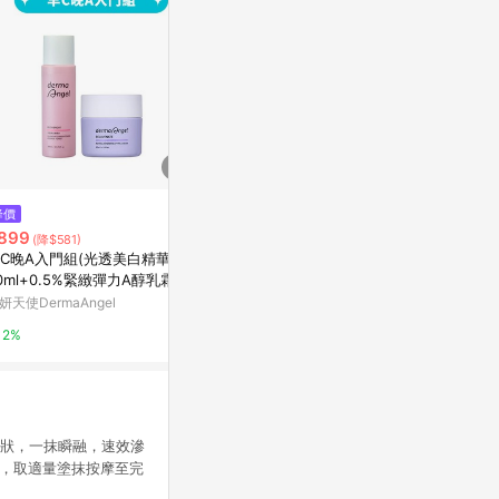
降價
降價
限時加碼
899
$306
$450
(降$581)
(降$54)
C晚A入門組(光透美白精華水2
高絲植淬白潤肌精玻尿酸超淨白
Sebamed施
0ml+0.5%緊緻彈力A醇乳霜50
乳液I-清爽
康是美網購eSh
)
妍天使DermaAngel
寶雅線上買
5%
2%
0.5%
乳狀，一抹瞬融，速效滲
後，取適量塗抹按摩至完