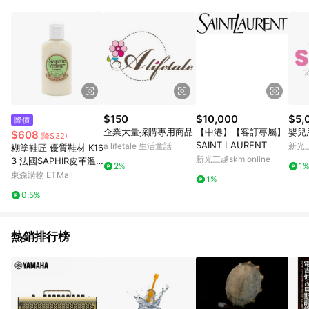
品賣場中有標示「商店」及顯示商店名稱者(指定活動店家除外)
3. 訂單回饋金額將扣除運費/購物金/超贈點/福利金/紅利折抵/折
價券等虛擬貨幣折抵 4. 大宗採購或批發轉賣不具回饋資格： 如
有相關事證認定您為大宗採購、批發轉賣而非最終消費使用者，
相關認定以Yahoo購物中心之認定為準
$150
$10,000
$5,
降價
企業大量採購專用商品
【中港】【客訂專屬】
嬰兒
$608
(降$32)
SAINT LAURENT
a lifetale 生活童話
新光三
糊塗鞋匠 優質鞋材 K16
新光三越skm online
3 法國SAPHIR皮革溫
2%
1
和清潔乳125ml 1瓶
東森購物 ETMall
1%
0.5%
熱銷排行榜