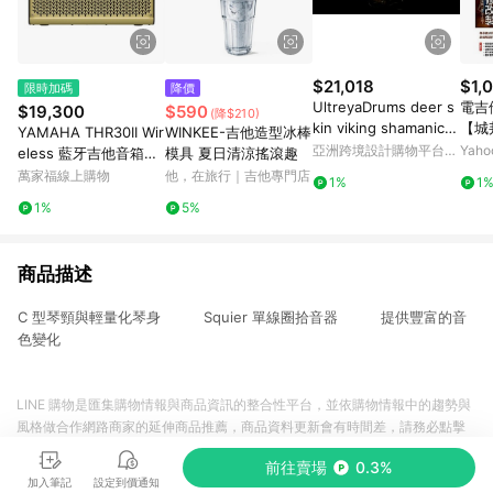
$21,018
$1,
限時加碼
降價
UltreyaDrums deer s
電吉
$19,300
$590
(降$210)
kin viking shamanic d
【城
YAMAHA THR30II Wir
WINKEE-吉他造型冰棒
rum medicine sacred
亞洲跨境設計購物平台
Yah
eless 藍牙吉他音箱
模具 夏日清涼搖滾趣
Pinkoi
【敦煌樂器】
萬家福線上購物
他，在旅行｜吉他專門店
1%
1
1%
5%
商品描述
C 型琴頸與輕量化琴身 Squier 單線圈拾音器 提供豐富的音
色變化
LINE 購物是匯集購物情報與商品資訊的整合性平台，並依購物情報中的趨勢與
風格做合作網路商家的延伸商品推薦，商品資料更新會有時間差，請務必點擊
商品至各合作網路商家，確認現售價與購物條件，一切資訊以合作廠商網頁為
前往賣場
0.3%
準。
加入筆記
設定到價通知