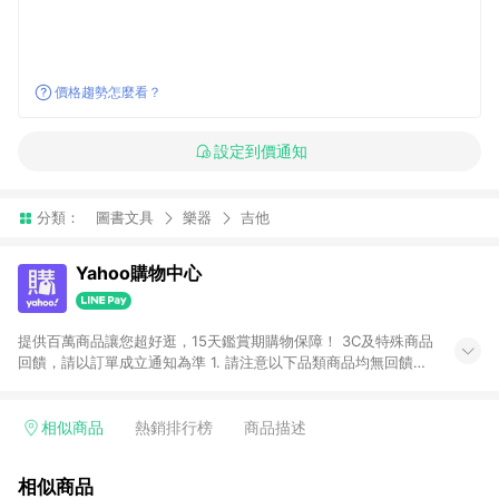
價格趨勢怎麼看？
設定到價通知
分類：
圖書文具
樂器
吉他
Yahoo購物中心
提供百萬商品讓您超好逛，15天鑑賞期購物保障！ 3C及特殊商品
回饋，請以訂單成立通知為準 1. 請注意以下品類商品均無回饋：
-Apple相關商品/手機/票券/儲值金/虛擬點數 -黃金 (金幣 / 金條
/ 金元寶 /立體黃金 / 黃金擺飾 /黃金條塊) [2023/2/10起適用] -
電玩/遊戲/相機/單眼/鏡頭/拍立得 [2024/6/1起適用] -內接硬
相似商品
熱銷排行榜
商品描述
碟、外接硬碟、主機板/顯示卡[2026/5/18起適用] 2. 以下訂單將
不符合導購資格，亦不得使用點數紅包： - 點擊Yahoo奇摩APP
相似商品
的購回饋活動享Yahoo超贈點回饋者 - 購物中心商店之商品：商